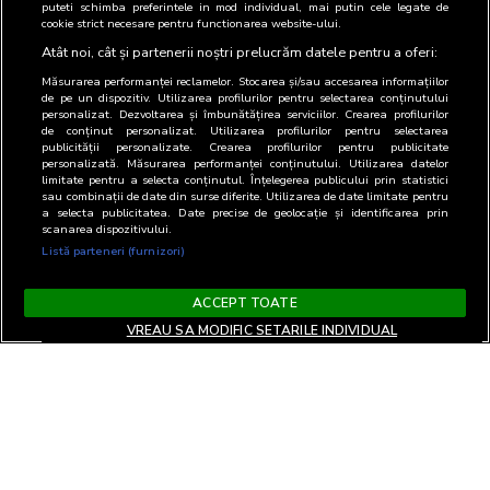
puteti schimba preferintele in mod individual, mai putin cele legate de
cookie strict necesare pentru functionarea website-ului.
Atât noi, cât și partenerii noștri prelucrăm datele pentru a oferi:
Măsurarea performanței reclamelor. Stocarea și/sau accesarea informațiilor
de pe un dispozitiv. Utilizarea profilurilor pentru selectarea conținutului
personalizat. Dezvoltarea și îmbunătățirea serviciilor. Crearea profilurilor
de conținut personalizat. Utilizarea profilurilor pentru selectarea
publicității personalizate. Crearea profilurilor pentru publicitate
personalizată. Măsurarea performanței conținutului. Utilizarea datelor
limitate pentru a selecta conținutul. Înțelegerea publicului prin statistici
sau combinații de date din surse diferite. Utilizarea de date limitate pentru
a selecta publicitatea. Date precise de geolocație și identificarea prin
scanarea dispozitivului.
Listă parteneri (furnizori)
ACCEPT TOATE
VREAU SA MODIFIC SETARILE INDIVIDUAL
Termeni si Conditii
Confidentialitate si cookies