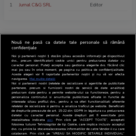
1
Jurnal C&G SRL
Editor
Nouă ne pasă ca datele tale personale să rămână
confidențiale
Noi și partenerii noștri
1
stocăm și/sau accesăm informații pe dispozitivul
dvs., precum identificatorii cookie unici pentru prelucrarea datelor cu
caracter personal. Puteți accepta sau gestiona alegerile dvs. făcând clic
mai jos sau în orice moment, pe pagina cu politica de confidențialitate.
Aceste alegeri vor fi raportate partenerilor noștri și nu vă vor afecta
navigarea.
Mai multe detalii
Noi si partenerii nostri (retelele de socializare si agentiile de publicitate
partenere, precum si furnizorii nostri de servicii de date analitice)
prelucram date pentru a permite website-ului sa functioneze, pentru a
personaliza continutul si anunturile publicitare afisate in functie de
interesele si/sau profilul dvs., pentru a va oferi functionalitati aferente
retelelor de socializare si pentru a analiza traficul pe website. Beneficiati
de drepturile prevazute de art. 15-22 din GDPR in legatura cu prelucrarea
datelor cu caracter personal. Aceste drepturi pot fi exercitate prin
modalitatea indicata
aici
. Prin click pe “ACCEPT TOATE”, acceptati
folosirea tuturor Tehnologiilor de tip Cookie, care implica inclusiv acceptul
dvs. cu privire la stocarea/accesarea informatiilor de catre Vendor-ii cu care
colaboram. Prin click pe “VREAU SA MODIFIC SETARILE INDIVIDUAL”