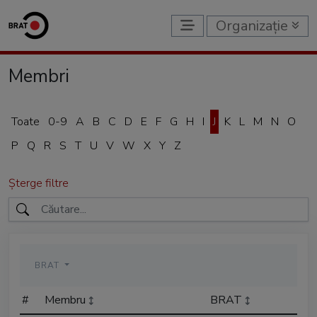
Organizație
Membri
Toate
0-9
A
B
C
D
E
F
G
H
I
J
K
L
M
N
O
P
Q
R
S
T
U
V
W
X
Y
Z
Șterge filtre
BRAT
#
Membru
BRAT