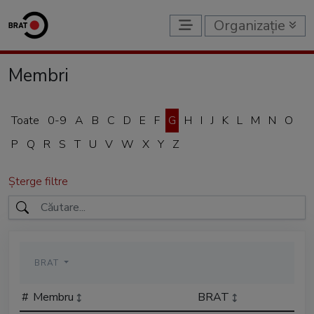
Organizație
Membri
Toate
0-9
A
B
C
D
E
F
G
H
I
J
K
L
M
N
O
P
Q
R
S
T
U
V
W
X
Y
Z
Șterge filtre
BRAT
#
Membru
BRAT