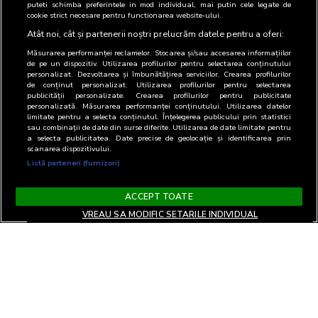
puteti schimba preferintele in mod individual, mai putin cele legate de
cookie strict necesare pentru functionarea website-ului.
Atât noi, cât și partenerii noștri prelucrăm datele pentru a oferi:
Măsurarea performanței reclamelor. Stocarea și/sau accesarea informațiilor
de pe un dispozitiv. Utilizarea profilurilor pentru selectarea conținutului
personalizat. Dezvoltarea și îmbunătățirea serviciilor. Crearea profilurilor
de conținut personalizat. Utilizarea profilurilor pentru selectarea
publicității personalizate. Crearea profilurilor pentru publicitate
personalizată. Măsurarea performanței conținutului. Utilizarea datelor
limitate pentru a selecta conținutul. Înțelegerea publicului prin statistici
sau combinații de date din surse diferite. Utilizarea de date limitate pentru
a selecta publicitatea. Date precise de geolocație și identificarea prin
scanarea dispozitivului.
Listă parteneri (furnizori)
ACCEPT TOATE
VREAU SA MODIFIC SETARILE INDIVIDUAL
Termeni si Conditii
Confidentialitate si cookies