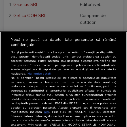
1
Galenus SRL
Editor web
2
Getica OOH SRL
Companie de
outdoor
3
Global Records SRL
Regie de
Nouă ne pasă ca datele tale personale să rămână
publicitate
confidențiale
4
Graffiti Plus SA
Agentie media
Noi și partenerii noștri
1
stocăm și/sau accesăm informații pe dispozitivul
dvs., precum identificatorii cookie unici pentru prelucrarea datelor cu
caracter personal. Puteți accepta sau gestiona alegerile dvs. făcând clic
5
Grama Proiect SRL
Editor
mai jos sau în orice moment, pe pagina cu politica de confidențialitate.
Aceste alegeri vor fi raportate partenerilor noștri și nu vă vor afecta
6
Grup Licitatii Publice SRL
Regie de
navigarea.
Mai multe detalii
Noi si partenerii nostri (retelele de socializare si agentiile de publicitate
publicitate
partenere, precum si furnizorii nostri de servicii de date analitice)
prelucram date pentru a permite website-ului sa functioneze, pentru a
7
Grupul Media Camina SRL
Radio difuzor
personaliza continutul si anunturile publicitare afisate in functie de
interesele si/sau profilul dvs., pentru a va oferi functionalitati aferente
retelelor de socializare si pentru a analiza traficul pe website. Beneficiati
8
Grupul Observatorul Prahovean
Editor web
de drepturile prevazute de art. 15-22 din GDPR in legatura cu prelucrarea
datelor cu caracter personal. Aceste drepturi pot fi exercitate prin
SRL
modalitatea indicata
aici
. Prin click pe “ACCEPT TOATE”, acceptati
folosirea tuturor Tehnologiilor de tip Cookie, care implica inclusiv acceptul
dvs. cu privire la stocarea/accesarea informatiilor de catre Vendor-ii cu care
colaboram. Prin click pe “VREAU SA MODIFIC SETARILE INDIVIDUAL”