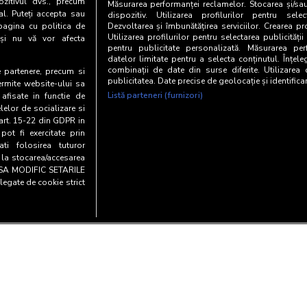
zitivul dvs., precum
Măsurarea performanței reclamelor. Stocarea și/sa
al. Puteți accepta sau
dispozitiv. Utilizarea profilurilor pentru selec
pagina cu politica de
Dezvoltarea și îmbunătățirea serviciilor. Crearea pr
Utilizarea profilurilor pentru selectarea publicității
i și nu vă vor afecta
pentru publicitate personalizată. Măsurarea perf
datelor limitate pentru a selecta conținutul. Înțele
combinații de date din surse diferite. Utilizarea
te partenere, precum si
publicitatea. Date precise de geolocație și identifica
ermite website-ului sa
Listă parteneri (furnizori)
 afisate in functie de
elelor de socializare si
 art. 15-22 din GDPR in
pot fi exercitate prin
i folosirea tuturor
e la stocarea/accesarea
AU SA MODIFIC SETARILE
legate de cookie strict
Copyright© 20
entialitate si cookies