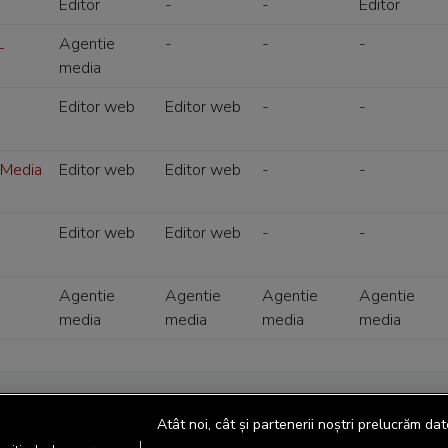
Editor
-
-
Editor
L
Agentie
-
-
-
media
Editor web
Editor web
-
-
 Media
Editor web
Editor web
-
-
Editor web
Editor web
-
-
Agentie
Agentie
Agentie
Agentie
media
media
media
media
Atât noi, cât și partenerii noștri prelucrăm dat