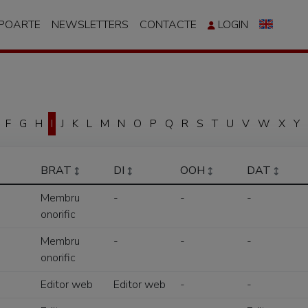
APOARTE
NEWSLETTERS
CONTACTE
LOGIN
F
G
H
I
J
K
L
M
N
O
P
Q
R
S
T
U
V
W
X
Y
BRAT
DI
OOH
DAT
Membru
-
-
-
onorific
Membru
-
-
-
onorific
Editor web
Editor web
-
-