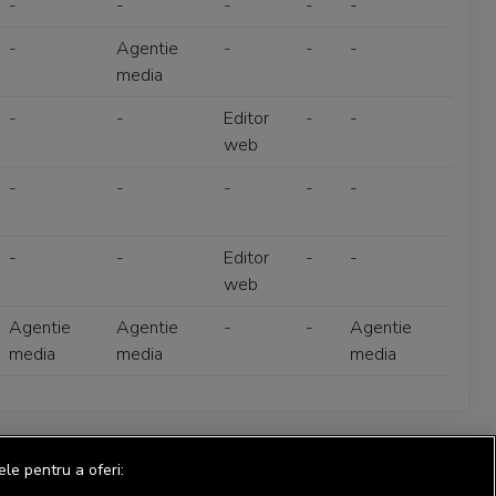
-
-
-
-
-
-
Agentie
-
-
-
media
-
-
Editor
-
-
web
-
-
-
-
-
-
-
Editor
-
-
web
Agentie
Agentie
-
-
Agentie
media
media
media
ele pentru a oferi: