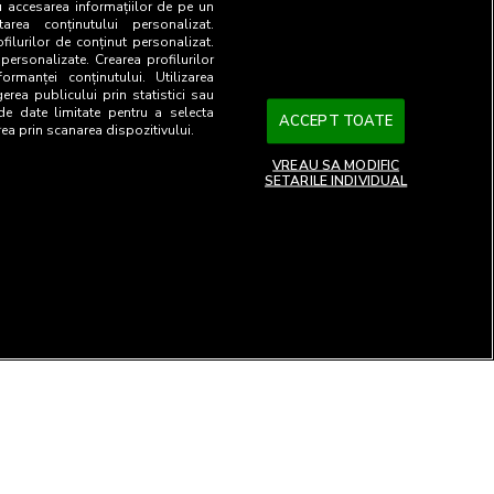
u accesarea informațiilor de pe un
tarea conținutului personalizat.
ofilurilor de conținut personalizat.
 personalizate. Crearea profilurilor
ormanței conținutului. Utilizarea
gerea publicului prin statistici sau
 de date limitate pentru a selecta
ACCEPT TOATE
rea prin scanarea dispozitivului.
VREAU SA MODIFIC
SETARILE INDIVIDUAL
26