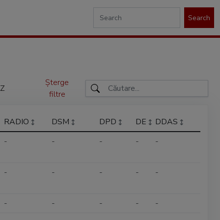
Search
Șterge
Z
filtre
RADIO
DSM
DPD
DE
DDAS
-
-
-
-
-
-
-
-
-
-
-
-
-
-
-