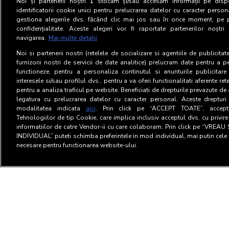
Noi și partenerii noștri
1
stocăm și/sau accesăm informații pe dispo
identificatorii cookie unici pentru prelucrarea datelor cu caracter person
gestiona alegerile dvs. făcând clic mai jos sau în orice moment, pe 
confidențialitate. Aceste alegeri vor fi raportate partenerilor noștr
navigarea.
Mai multe detalii
Noi si partenerii nostri (retelele de socializare si agentiile de publicita
furnizorii nostri de servicii de date analitice) prelucram date pentru a p
functioneze, pentru a personaliza continutul si anunturile publicitare
interesele si/sau profilul dvs., pentru a va oferi functionalitati aferente ret
pentru a analiza traficul pe website. Beneficiati de drepturile prevazute de
legatura cu prelucrarea datelor cu caracter personal. Aceste drepturi 
modalitatea indicata
aici
. Prin click pe “ACCEPT TOATE”, acceptat
Tehnologiilor de tip Cookie, care implica inclusiv acceptul dvs. cu privir
informatiilor de catre Vendor-ii cu care colaboram. Prin click pe “VRE
INDIVIDUAL” puteti schimba preferintele in mod individual, mai putin cele 
necesare pentru functionarea website-ului.
Termeni si Conditii
Confid