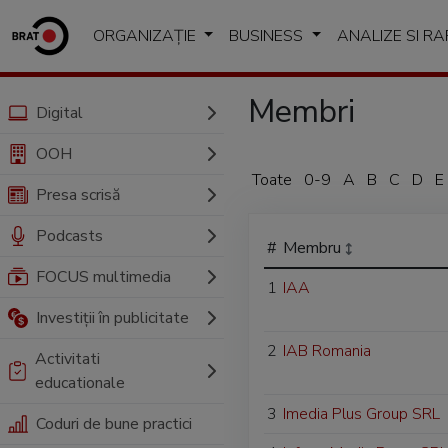
ORGANIZAȚIE
BUSINESS
ANALIZE SI R
Membri
Digital
OOH
Toate
0-9
A
B
C
D
E
Presa scrisă
Podcasts
#
Membru
FOCUS multimedia
1
IAA
Investiții în publicitate
2
IAB Romania
Activitati
educationale
3
Imedia Plus Group SRL
Coduri de bune practici