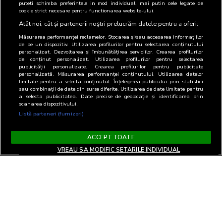
puteti schimba preferintele in mod individual, mai putin cele legate de
cookie strict necesare pentru functionarea website-ului.
Atât noi, cât și partenerii noștri prelucrăm datele pentru a oferi:
Măsurarea performanței reclamelor. Stocarea și/sau accesarea informațiilor
de pe un dispozitiv. Utilizarea profilurilor pentru selectarea conținutului
personalizat. Dezvoltarea și îmbunătățirea serviciilor. Crearea profilurilor
de conținut personalizat. Utilizarea profilurilor pentru selectarea
publicității personalizate. Crearea profilurilor pentru publicitate
personalizată. Măsurarea performanței conținutului. Utilizarea datelor
limitate pentru a selecta conținutul. Înțelegerea publicului prin statistici
sau combinații de date din surse diferite. Utilizarea de date limitate pentru
a selecta publicitatea. Date precise de geolocație și identificarea prin
scanarea dispozitivului.
Listă parteneri (furnizori)
ACCEPT TOATE
VREAU SA MODIFIC SETARILE INDIVIDUAL
Termeni si Conditii
Confidentialitate si cookies