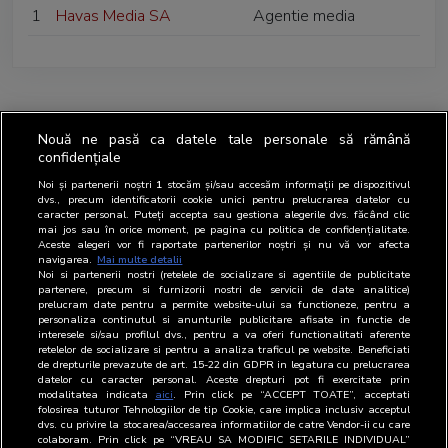
1
Havas Media SA
Agentie media
Nouă ne pasă ca datele tale personale să rămână
confidențiale
Noi și partenerii noștri
1
stocăm și/sau accesăm informații pe dispozitivul
dvs., precum identificatorii cookie unici pentru prelucrarea datelor cu
caracter personal. Puteți accepta sau gestiona alegerile dvs. făcând clic
mai jos sau în orice moment, pe pagina cu politica de confidențialitate.
Aceste alegeri vor fi raportate partenerilor noștri și nu vă vor afecta
navigarea.
Mai multe detalii
Noi si partenerii nostri (retelele de socializare si agentiile de publicitate
partenere, precum si furnizorii nostri de servicii de date analitice)
prelucram date pentru a permite website-ului sa functioneze, pentru a
personaliza continutul si anunturile publicitare afisate in functie de
interesele si/sau profilul dvs., pentru a va oferi functionalitati aferente
retelelor de socializare si pentru a analiza traficul pe website. Beneficiati
de drepturile prevazute de art. 15-22 din GDPR in legatura cu prelucrarea
datelor cu caracter personal. Aceste drepturi pot fi exercitate prin
modalitatea indicata
aici
. Prin click pe “ACCEPT TOATE”, acceptati
folosirea tuturor Tehnologiilor de tip Cookie, care implica inclusiv acceptul
dvs. cu privire la stocarea/accesarea informatiilor de catre Vendor-ii cu care
colaboram. Prin click pe “VREAU SA MODIFIC SETARILE INDIVIDUAL”