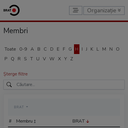
Organizație
Membri
Toate
0-9
A
B
C
D
E
F
G
H
I
J
K
L
M
N
O
P
Q
R
S
T
U
V
W
X
Y
Z
Șterge filtre
BRAT
#
Membru
BRAT