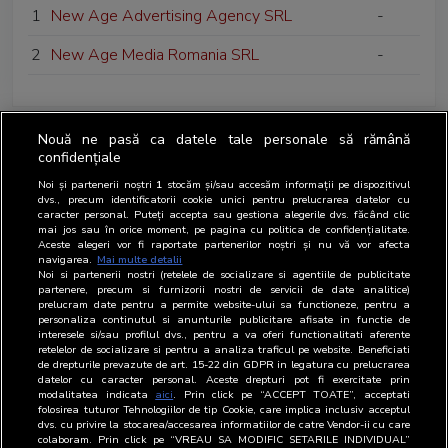
1
New Age Advertising Agency SRL
-
2
New Age Media Romania SRL
-
Nouă ne pasă ca datele tale personale să rămână
confidențiale
Noi și partenerii noștri
1
stocăm și/sau accesăm informații pe dispozitivul
dvs., precum identificatorii cookie unici pentru prelucrarea datelor cu
caracter personal. Puteți accepta sau gestiona alegerile dvs. făcând clic
mai jos sau în orice moment, pe pagina cu politica de confidențialitate.
Aceste alegeri vor fi raportate partenerilor noștri și nu vă vor afecta
navigarea.
Mai multe detalii
Noi si partenerii nostri (retelele de socializare si agentiile de publicitate
partenere, precum si furnizorii nostri de servicii de date analitice)
prelucram date pentru a permite website-ului sa functioneze, pentru a
personaliza continutul si anunturile publicitare afisate in functie de
interesele si/sau profilul dvs., pentru a va oferi functionalitati aferente
retelelor de socializare si pentru a analiza traficul pe website. Beneficiati
de drepturile prevazute de art. 15-22 din GDPR in legatura cu prelucrarea
datelor cu caracter personal. Aceste drepturi pot fi exercitate prin
modalitatea indicata
aici
. Prin click pe “ACCEPT TOATE”, acceptati
folosirea tuturor Tehnologiilor de tip Cookie, care implica inclusiv acceptul
dvs. cu privire la stocarea/accesarea informatiilor de catre Vendor-ii cu care
colaboram. Prin click pe “VREAU SA MODIFIC SETARILE INDIVIDUAL”