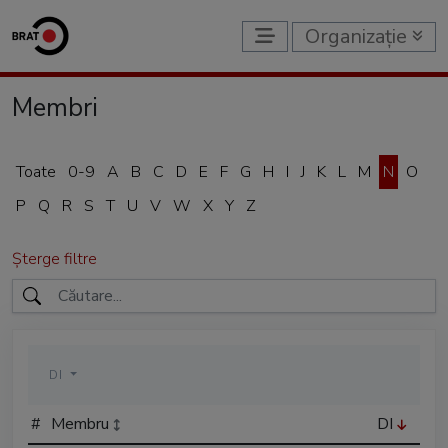
Organizație
Membri
Toate
0-9
A
B
C
D
E
F
G
H
I
J
K
L
M
N
O
P
Q
R
S
T
U
V
W
X
Y
Z
Șterge filtre
DI
#
Membru
DI