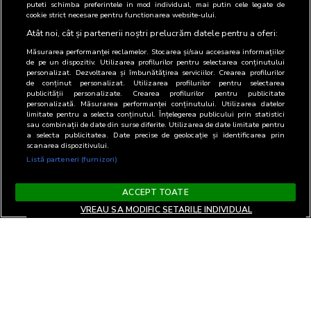
puteti schimba preferintele in mod individual, mai putin cele legate de
cookie strict necesare pentru functionarea website-ului.
Atât noi, cât și partenerii noștri prelucrăm datele pentru a oferi:
Măsurarea performanței reclamelor. Stocarea și/sau accesarea informațiilor
de pe un dispozitiv. Utilizarea profilurilor pentru selectarea conținutului
personalizat. Dezvoltarea și îmbunătățirea serviciilor. Crearea profilurilor
de conținut personalizat. Utilizarea profilurilor pentru selectarea
publicității personalizate. Crearea profilurilor pentru publicitate
personalizată. Măsurarea performanței conținutului. Utilizarea datelor
limitate pentru a selecta conținutul. Înțelegerea publicului prin statistici
sau combinații de date din surse diferite. Utilizarea de date limitate pentru
a selecta publicitatea. Date precise de geolocație și identificarea prin
scanarea dispozitivului.
Listă parteneri (furnizori)
ACCEPT TOATE
VREAU SA MODIFIC SETARILE INDIVIDUAL
Termeni si Conditii
Confidentialitate si cookies