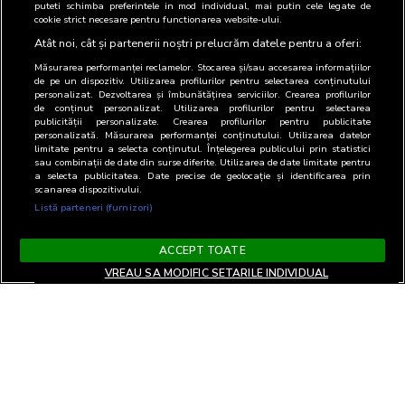
puteti schimba preferintele in mod individual, mai putin cele legate de
cookie strict necesare pentru functionarea website-ului.
Atât noi, cât și partenerii noștri prelucrăm datele pentru a oferi:
Măsurarea performanței reclamelor. Stocarea și/sau accesarea informațiilor
de pe un dispozitiv. Utilizarea profilurilor pentru selectarea conținutului
personalizat. Dezvoltarea și îmbunătățirea serviciilor. Crearea profilurilor
de conținut personalizat. Utilizarea profilurilor pentru selectarea
publicității personalizate. Crearea profilurilor pentru publicitate
personalizată. Măsurarea performanței conținutului. Utilizarea datelor
limitate pentru a selecta conținutul. Înțelegerea publicului prin statistici
sau combinații de date din surse diferite. Utilizarea de date limitate pentru
a selecta publicitatea. Date precise de geolocație și identificarea prin
scanarea dispozitivului.
Listă parteneri (furnizori)
ACCEPT TOATE
VREAU SA MODIFIC SETARILE INDIVIDUAL
Termeni si Conditii
Confidentialitate si cookies