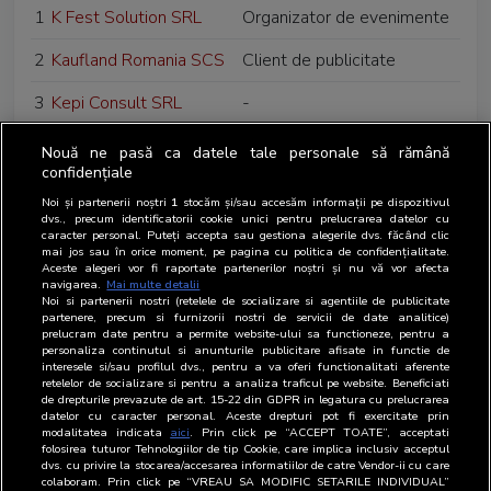
1
K Fest Solution SRL
Organizator de evenimente
2
Kaufland Romania SCS
Client de publicitate
3
Kepi Consult SRL
-
4
Kron Cast Media SRL
-
Nouă ne pasă ca datele tale personale să rămână
confidențiale
Noi și partenerii noștri
1
stocăm și/sau accesăm informații pe dispozitivul
dvs., precum identificatorii cookie unici pentru prelucrarea datelor cu
caracter personal. Puteți accepta sau gestiona alegerile dvs. făcând clic
mai jos sau în orice moment, pe pagina cu politica de confidențialitate.
Aceste alegeri vor fi raportate partenerilor noștri și nu vă vor afecta
navigarea.
Mai multe detalii
Noi si partenerii nostri (retelele de socializare si agentiile de publicitate
partenere, precum si furnizorii nostri de servicii de date analitice)
prelucram date pentru a permite website-ului sa functioneze, pentru a
personaliza continutul si anunturile publicitare afisate in functie de
interesele si/sau profilul dvs., pentru a va oferi functionalitati aferente
retelelor de socializare si pentru a analiza traficul pe website. Beneficiati
de drepturile prevazute de art. 15-22 din GDPR in legatura cu prelucrarea
datelor cu caracter personal. Aceste drepturi pot fi exercitate prin
modalitatea indicata
aici
. Prin click pe “ACCEPT TOATE”, acceptati
folosirea tuturor Tehnologiilor de tip Cookie, care implica inclusiv acceptul
dvs. cu privire la stocarea/accesarea informatiilor de catre Vendor-ii cu care
colaboram. Prin click pe “VREAU SA MODIFIC SETARILE INDIVIDUAL”