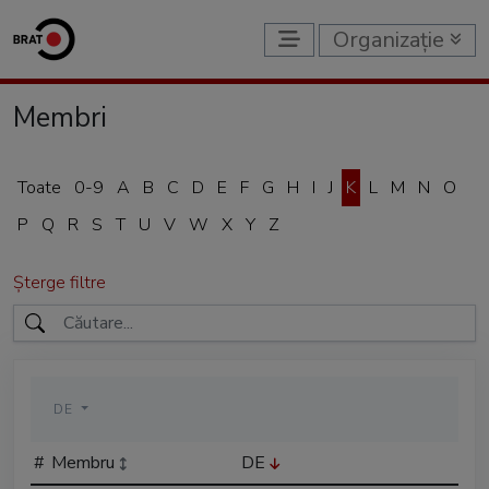
Organizație
Membri
Toate
0-9
A
B
C
D
E
F
G
H
I
J
K
L
M
N
O
P
Q
R
S
T
U
V
W
X
Y
Z
Șterge filtre
DE
#
Membru
DE