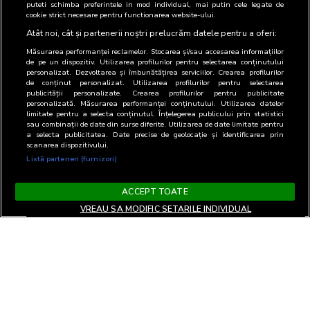
puteti schimba preferintele in mod individual, mai putin cele legate de
cookie strict necesare pentru functionarea website-ului.
Atât noi, cât și partenerii noștri prelucrăm datele pentru a oferi:
Măsurarea performanței reclamelor. Stocarea și/sau accesarea informațiilor
de pe un dispozitiv. Utilizarea profilurilor pentru selectarea conținutului
personalizat. Dezvoltarea și îmbunătățirea serviciilor. Crearea profilurilor
de conținut personalizat. Utilizarea profilurilor pentru selectarea
publicității personalizate. Crearea profilurilor pentru publicitate
personalizată. Măsurarea performanței conținutului. Utilizarea datelor
limitate pentru a selecta conținutul. Înțelegerea publicului prin statistici
sau combinații de date din surse diferite. Utilizarea de date limitate pentru
a selecta publicitatea. Date precise de geolocație și identificarea prin
scanarea dispozitivului.
Listă parteneri (furnizori)
ACCEPT TOATE
VREAU SA MODIFIC SETARILE INDIVIDUAL
Termeni si Conditii
Confidentialitate si cookies