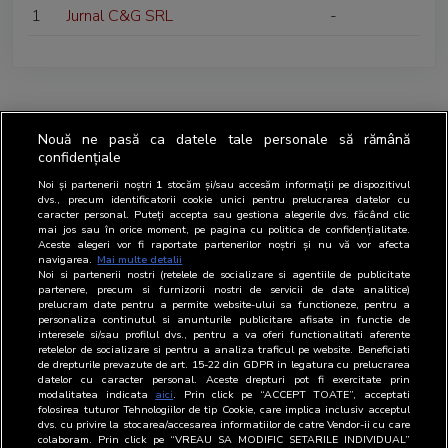
1
Jurnal C&G SRL
-
Nouă ne pasă ca datele tale personale să rămână
confidențiale
Noi și partenerii noștri
1
stocăm și/sau accesăm informații pe dispozitivul
dvs., precum identificatorii cookie unici pentru prelucrarea datelor cu
caracter personal. Puteți accepta sau gestiona alegerile dvs. făcând clic
mai jos sau în orice moment, pe pagina cu politica de confidențialitate.
Aceste alegeri vor fi raportate partenerilor noștri și nu vă vor afecta
navigarea.
Mai multe detalii
Noi si partenerii nostri (retelele de socializare si agentiile de publicitate
partenere, precum si furnizorii nostri de servicii de date analitice)
prelucram date pentru a permite website-ului sa functioneze, pentru a
personaliza continutul si anunturile publicitare afisate in functie de
interesele si/sau profilul dvs., pentru a va oferi functionalitati aferente
retelelor de socializare si pentru a analiza traficul pe website. Beneficiati
de drepturile prevazute de art. 15-22 din GDPR in legatura cu prelucrarea
datelor cu caracter personal. Aceste drepturi pot fi exercitate prin
modalitatea indicata
aici
. Prin click pe “ACCEPT TOATE”, acceptati
folosirea tuturor Tehnologiilor de tip Cookie, care implica inclusiv acceptul
dvs. cu privire la stocarea/accesarea informatiilor de catre Vendor-ii cu care
colaboram. Prin click pe “VREAU SA MODIFIC SETARILE INDIVIDUAL”