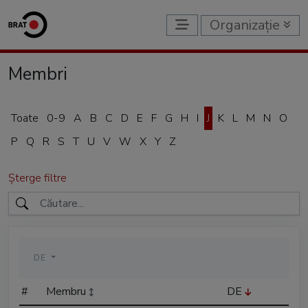
Organizație
Membri
Toate
0-9
A
B
C
D
E
F
G
H
I
J
K
L
M
N
O
P
Q
R
S
T
U
V
W
X
Y
Z
Șterge filtre
DE
#
Membru
DE