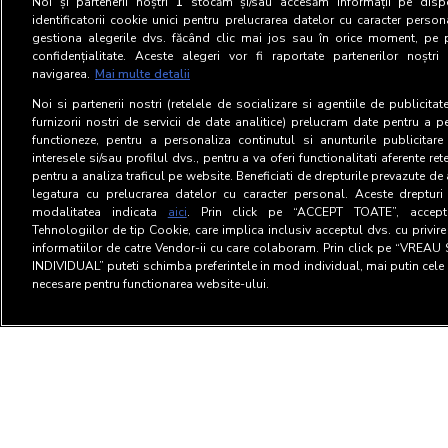
Noi și partenerii noștri
1
stocăm și/sau accesăm informații pe dispo
identificatorii cookie unici pentru prelucrarea datelor cu caracter person
gestiona alegerile dvs. făcând clic mai jos sau în orice moment, pe 
confidențialitate. Aceste alegeri vor fi raportate partenerilor noștr
navigarea.
Mai multe detalii
Noi si partenerii nostri (retelele de socializare si agentiile de publicita
furnizorii nostri de servicii de date analitice) prelucram date pentru a p
functioneze, pentru a personaliza continutul si anunturile publicitare
interesele si/sau profilul dvs., pentru a va oferi functionalitati aferente ret
pentru a analiza traficul pe website. Beneficiati de drepturile prevazute de
legatura cu prelucrarea datelor cu caracter personal. Aceste drepturi 
modalitatea indicata
aici
. Prin click pe “ACCEPT TOATE”, acceptat
Tehnologiilor de tip Cookie, care implica inclusiv acceptul dvs. cu privir
informatiilor de catre Vendor-ii cu care colaboram. Prin click pe “VRE
INDIVIDUAL” puteti schimba preferintele in mod individual, mai putin cele 
necesare pentru functionarea website-ului.
Termeni si Conditii
Confid