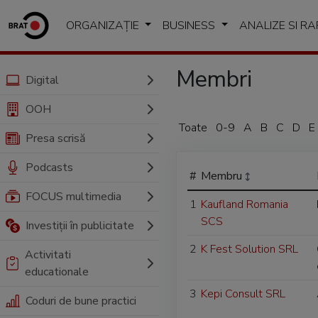
ORGANIZAȚIE
BUSINESS
ANALIZE SI R
Membri
Digital
OOH
Toate
0-9
A
B
C
D
E
Presa scrisă
Podcasts
#
Membru
FOCUS multimedia
1
Kaufland Romania
SCS
Investiții în publicitate
2
K Fest Solution SRL
Activitati
educationale
3
Kepi Consult SRL
Coduri de bune practici