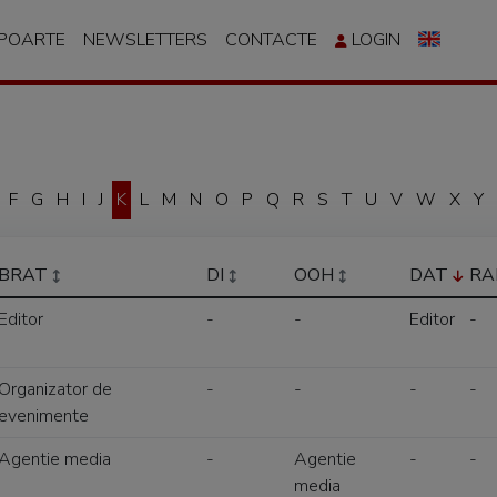
APOARTE
NEWSLETTERS
CONTACTE
LOGIN
F
G
H
I
J
K
L
M
N
O
P
Q
R
S
T
U
V
W
X
Y
BRAT
DI
OOH
DAT
RA
Editor
-
-
Editor
-
Organizator de
-
-
-
-
evenimente
Agentie media
-
Agentie
-
-
media