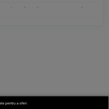
-
-
-
-
ele pentru a oferi: