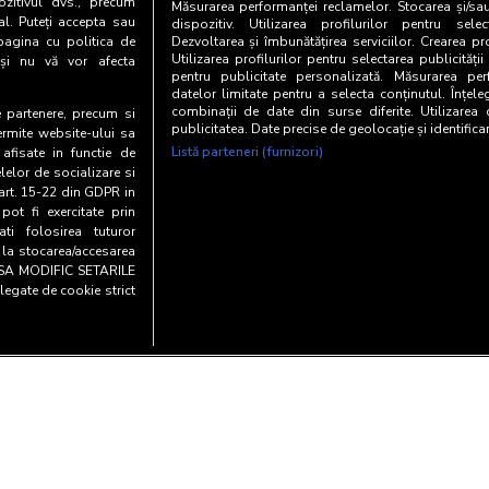
zitivul dvs., precum
Măsurarea performanței reclamelor. Stocarea și/sa
al. Puteți accepta sau
dispozitiv. Utilizarea profilurilor pentru selec
pagina cu politica de
Dezvoltarea și îmbunătățirea serviciilor. Crearea pr
Utilizarea profilurilor pentru selectarea publicității
i și nu vă vor afecta
pentru publicitate personalizată. Măsurarea perf
datelor limitate pentru a selecta conținutul. Înțele
combinații de date din surse diferite. Utilizarea
te partenere, precum si
publicitatea. Date precise de geolocație și identifica
ermite website-ului sa
Listă parteneri (furnizori)
 afisate in functie de
elelor de socializare si
 art. 15-22 din GDPR in
pot fi exercitate prin
i folosirea tuturor
e la stocarea/accesarea
AU SA MODIFIC SETARILE
legate de cookie strict
Copyright© 20
entialitate si cookies