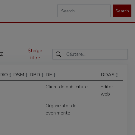
Search
Șterge
Z
filtre
DIO
DSM
DPD
DE
DDAS
-
-
Client de publicitate
Editor
web
-
-
Organizator de
-
evenimente
-
-
-
-