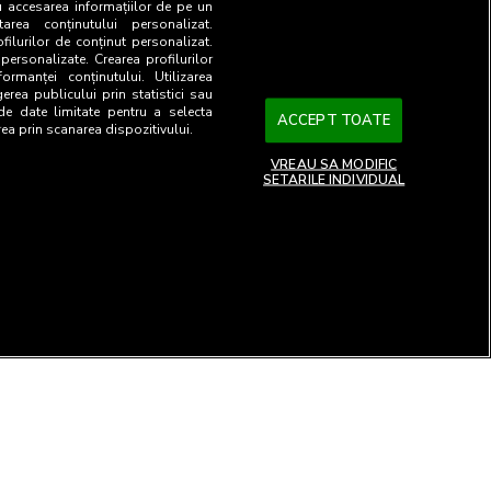
u accesarea informațiilor de pe un
tarea conținutului personalizat.
ofilurilor de conținut personalizat.
 personalizate. Crearea profilurilor
ormanței conținutului. Utilizarea
gerea publicului prin statistici sau
 de date limitate pentru a selecta
ACCEPT TOATE
rea prin scanarea dispozitivului.
VREAU SA MODIFIC
SETARILE INDIVIDUAL
26