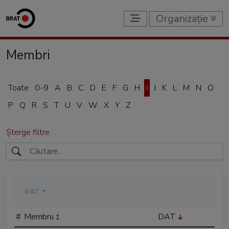
Organizație
Membri
Toate
0-9
A
B
C
D
E
F
G
H
I
J
K
L
M
N
O
P
Q
R
S
T
U
V
W
X
Y
Z
Șterge filtre
DAT
#
Membru
DAT