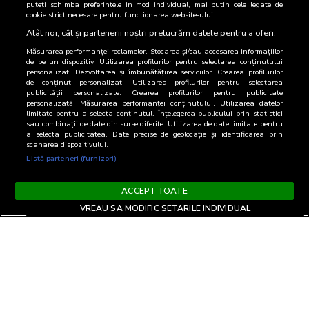
puteti schimba preferintele in mod individual, mai putin cele legate de
cookie strict necesare pentru functionarea website-ului.
Atât noi, cât și partenerii noștri prelucrăm datele pentru a oferi:
Măsurarea performanței reclamelor. Stocarea și/sau accesarea informațiilor
de pe un dispozitiv. Utilizarea profilurilor pentru selectarea conținutului
personalizat. Dezvoltarea și îmbunătățirea serviciilor. Crearea profilurilor
de conținut personalizat. Utilizarea profilurilor pentru selectarea
publicității personalizate. Crearea profilurilor pentru publicitate
personalizată. Măsurarea performanței conținutului. Utilizarea datelor
limitate pentru a selecta conținutul. Înțelegerea publicului prin statistici
sau combinații de date din surse diferite. Utilizarea de date limitate pentru
a selecta publicitatea. Date precise de geolocație și identificarea prin
scanarea dispozitivului.
Listă parteneri (furnizori)
ACCEPT TOATE
VREAU SA MODIFIC SETARILE INDIVIDUAL
Termeni si Conditii
Confidentialitate si cookies