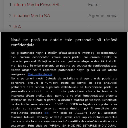
1
Inform Media Press SRL
Editor
2
Initiative Media SA
Agentie media
3
IAA
-
4
IAB Romania
-
Nouă ne pasă ca datele tale personale să rămână
confidențiale
5
Imedia Plus Group SRL
-
Noi și partenerii noștri
1
stocăm și/sau accesăm informații pe dispozitivul
dvs., precum identificatorii cookie unici pentru prelucrarea datelor cu
6
Innovaty Production SRL
-
caracter personal. Puteți accepta sau gestiona alegerile dvs. făcând clic
mai jos sau în orice moment, pe pagina cu politica de confidențialitate.
Aceste alegeri vor fi raportate partenerilor noștri și nu vă vor afecta
7
Inteligo Media SA
-
navigarea.
Mai multe detalii
Noi si partenerii nostri (retelele de socializare si agentiile de publicitate
8
International Alexander Media SRL
-
partenere, precum si furnizorii nostri de servicii de date analitice)
prelucram date pentru a permite website-ului sa functioneze, pentru a
personaliza continutul si anunturile publicitare afisate in functie de
9
Internet Corp SRL
-
interesele si/sau profilul dvs., pentru a va oferi functionalitati aferente
retelelor de socializare si pentru a analiza traficul pe website. Beneficiati
de drepturile prevazute de art. 15-22 din GDPR in legatura cu prelucrarea
datelor cu caracter personal. Aceste drepturi pot fi exercitate prin
modalitatea indicata
aici
. Prin click pe “ACCEPT TOATE”, acceptati
folosirea tuturor Tehnologiilor de tip Cookie, care implica inclusiv acceptul
dvs. cu privire la stocarea/accesarea informatiilor de catre Vendor-ii cu care
colaboram. Prin click pe “VREAU SA MODIFIC SETARILE INDIVIDUAL”