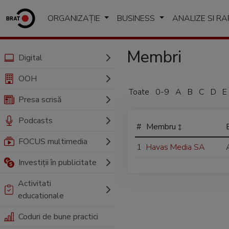
ORGANIZAȚIE
BUSINESS
ANALIZE SI R
Membri
Digital
OOH
Toate
0-9
A
B
C
D
E
Presa scrisă
Podcasts
#
Membru
FOCUS multimedia
1
Havas Media SA
Investiții în publicitate
Activitati
educationale
Coduri de bune practici