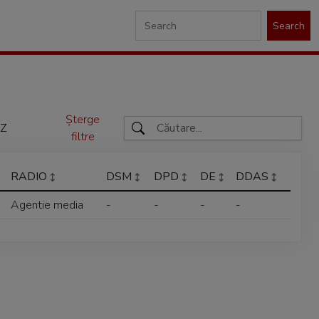
Search
Șterge
Z
filtre
RADIO
DSM
DPD
DE
DDAS
Agentie media
-
-
-
-