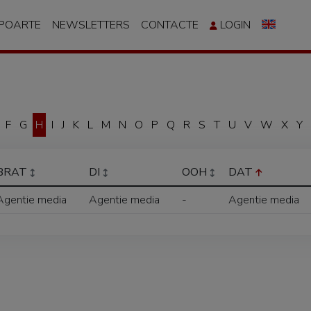
APOARTE
NEWSLETTERS
CONTACTE
LOGIN
F
G
H
I
J
K
L
M
N
O
P
Q
R
S
T
U
V
W
X
Y
BRAT
DI
OOH
DAT
Agentie media
Agentie media
-
Agentie media