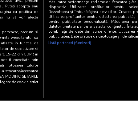
zitivul dvs., precum
Măsurarea performanței reclamelor. Stocarea și/sa
al. Puteți accepta sau
dispozitiv. Utilizarea profilurilor pentru selec
pagina cu politica de
Dezvoltarea și îmbunătățirea serviciilor. Crearea pr
Utilizarea profilurilor pentru selectarea publicității
i și nu vă vor afecta
pentru publicitate personalizată. Măsurarea perf
datelor limitate pentru a selecta conținutul. Înțele
combinații de date din surse diferite. Utilizarea
te partenere, precum si
publicitatea. Date precise de geolocație și identifica
ermite website-ului sa
Listă parteneri (furnizori)
 afisate in functie de
elelor de socializare si
 art. 15-22 din GDPR in
pot fi exercitate prin
i folosirea tuturor
e la stocarea/accesarea
AU SA MODIFIC SETARILE
legate de cookie strict
Copyright© 20
entialitate si cookies