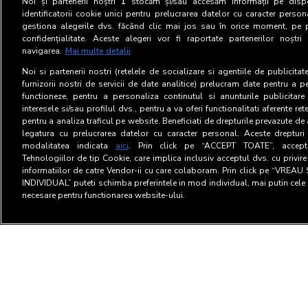
Noi și partenerii noștri
1
stocăm și/sau accesăm informații pe dispo
identificatorii cookie unici pentru prelucrarea datelor cu caracter person
gestiona alegerile dvs. făcând clic mai jos sau în orice moment, pe 
confidențialitate. Aceste alegeri vor fi raportate partenerilor noștr
navigarea.
Mai multe detalii
Noi si partenerii nostri (retelele de socializare si agentiile de publicita
furnizorii nostri de servicii de date analitice) prelucram date pentru a p
functioneze, pentru a personaliza continutul si anunturile publicitare
interesele si/sau profilul dvs., pentru a va oferi functionalitati aferente ret
pentru a analiza traficul pe website. Beneficiati de drepturile prevazute de
legatura cu prelucrarea datelor cu caracter personal. Aceste drepturi 
modalitatea indicata
aici
. Prin click pe “ACCEPT TOATE”, acceptat
Tehnologiilor de tip Cookie, care implica inclusiv acceptul dvs. cu privir
informatiilor de catre Vendor-ii cu care colaboram. Prin click pe “VRE
INDIVIDUAL” puteti schimba preferintele in mod individual, mai putin cele 
necesare pentru functionarea website-ului.
Termeni si Conditii
Confid