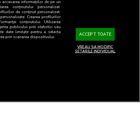
u accesarea informațiilor de pe un
tarea conținutului personalizat.
ofilurilor de conținut personalizat.
 personalizate. Crearea profilurilor
ormanței conținutului. Utilizarea
gerea publicului prin statistici sau
 de date limitate pentru a selecta
ACCEPT TOATE
rea prin scanarea dispozitivului.
VREAU SA MODIFIC
SETARILE INDIVIDUAL
26