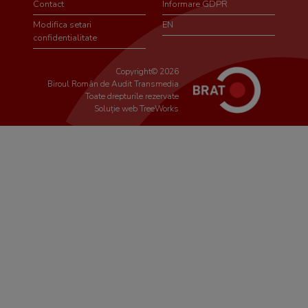
Contact
Informare GDPR
Modifica setari
EN
confidentialitate
Copyright© 2026
Biroul Român de Audit Transmedia
Toate drepturile rezervate
Soluție web
TreeWorks