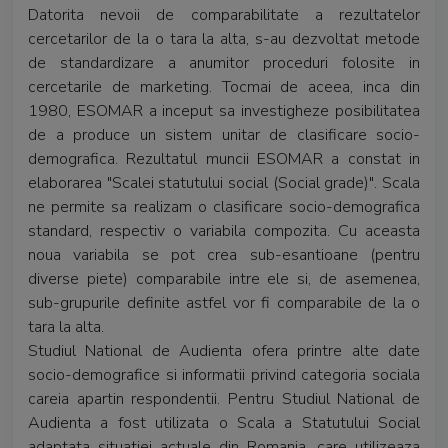
Datorita nevoii de comparabilitate a rezultatelor
cercetarilor de la o tara la alta, s-au dezvoltat metode
de standardizare a anumitor proceduri folosite in
cercetarile de marketing. Tocmai de aceea, inca din
1980, ESOMAR a inceput sa investigheze posibilitatea
de a produce un sistem unitar de clasificare socio-
demografica. Rezultatul muncii ESOMAR a constat in
elaborarea "Scalei statutului social (Social grade)". Scala
ne permite sa realizam o clasificare socio-demografica
standard, respectiv o variabila compozita. Cu aceasta
noua variabila se pot crea sub-esantioane (pentru
diverse piete) comparabile intre ele si, de asemenea,
sub-grupurile definite astfel vor fi comparabile de la o
tara la alta.
Studiul National de Audienta ofera printre alte date
socio-demografice si informatii privind categoria sociala
careia apartin respondentii. Pentru Studiul National de
Audienta a fost utilizata o Scala a Statutului Social
adaptata situatiei actuale din Romania, care utilizeaza