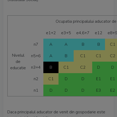
Ocupatia principalului aducator de
e1+2
e3+5
e4,6+7
e12
e8+
n7
A
A
B
B
C1
Nivelul
n5+6
A
B
C1
C1
C2
de
n3+4
B
C1
C2
D
D
educatie
n2
C1
D
D
E1
E1
n1
D
D
D
E3
E2
Daca principalul aducator de venit din gospodarie este