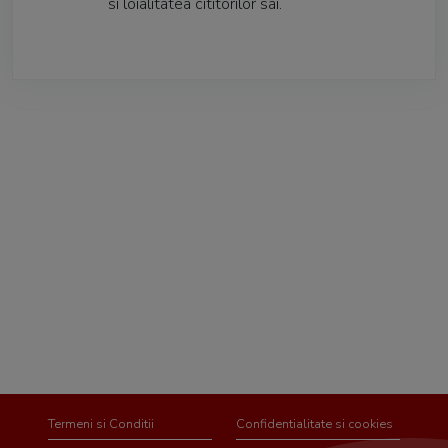
si loialitatea cititorilor sai.
Termeni si Conditii
Confidentialitate si cookies