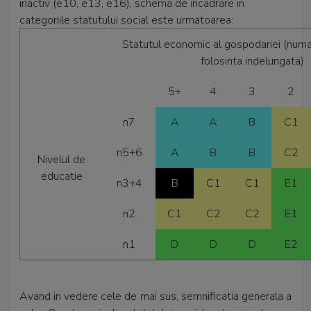
inactiv (e10, e13, e16), schema de incadrare in
categoriile statutului social este urmatoarea:
Statutul economic al gospodariei (numar
folosinta indelungata)
5+
4
3
2
n7
A
A
B
C1
n5+6
A
B
B
C2
Nivelul de
educatie
n3+4
B
C1
C1
E1
n2
C1
C2
C2
E1
n1
D
D
D
E2
Avand in vedere cele de mai sus, semnificatia generala a