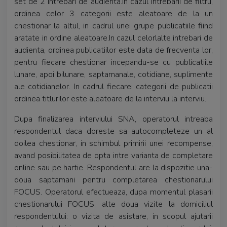
set de 2 intrebari de audienta.In cazul intrebarii de filtru,
ordinea celor 3 categorii este aleatoare de la un
chestionar la altul, in cadrul unei grupe publicatiile fiind
aratate in ordine aleatoare.In cazul celorlalte intrebari de
audienta, ordinea publicatiilor este data de frecventa lor,
pentru fiecare chestionar incepandu-se cu publicatiile
lunare, apoi bilunare, saptamanale, cotidiane, suplimente
ale cotidianelor. In cadrul fiecarei categorii de publicatii
ordinea titlurilor este aleatoare de la interviu la interviu.
Dupa finalizarea interviului SNA, operatorul intreaba
respondentul daca doreste sa autocompleteze un al
doilea chestionar, in schimbul primirii unei recompense,
avand posibilitatea de opta intre varianta de completare
online sau pe hartie. Respondentul are la dispozitie una-
doua saptamani pentru completarea chestionarului
FOCUS. Operatorul efectueaza, dupa momentul plasarii
chestionarului FOCUS, alte doua vizite la domiciliul
respondentului: o vizita de asistare, in scopul ajutarii