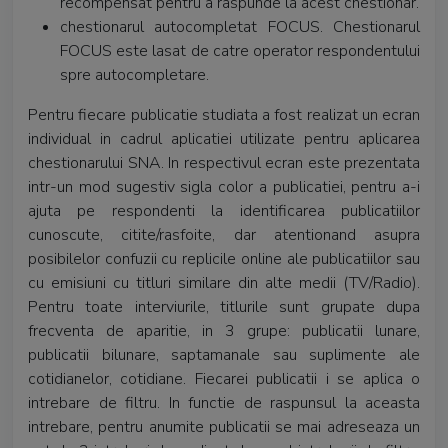
recompensat pentru a raspunde la acest chestionar.
chestionarul autocompletat FOCUS. Chestionarul
FOCUS este lasat de catre operator respondentului
spre autocompletare.
Pentru fiecare publicatie studiata a fost realizat un ecran
individual in cadrul aplicatiei utilizate pentru aplicarea
chestionarului SNA. In respectivul ecran este prezentata
intr-un mod sugestiv sigla color a publicatiei, pentru a-i
ajuta pe respondenti la identificarea publicatiilor
cunoscute, citite/rasfoite, dar atentionand asupra
posibilelor confuzii cu replicile online ale publicatiilor sau
cu emisiuni cu titluri similare din alte medii (TV/Radio).
Pentru toate interviurile, titlurile sunt grupate dupa
frecventa de aparitie, in 3 grupe: publicatii lunare,
publicatii bilunare, saptamanale sau suplimente ale
cotidianelor, cotidiane. Fiecarei publicatii i se aplica o
intrebare de filtru. In functie de raspunsul la aceasta
intrebare, pentru anumite publicatii se mai adreseaza un