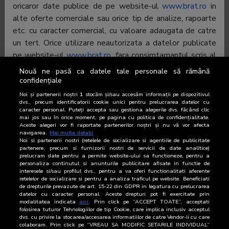
oricaror date publice de pe website-ul
www.brat.ro
in
alte oferte comerciale sau orice tip de analize, rapoarte
etc. cu caracter comercial, cu valoare adaugata de catre
un tert. Orice utilizare neautorizata a datelor publicate
pe website-ul
www.brat.ro
, fara consimtamantul scris al
BRAT, este o incalcare a dreptului de autor si poate fi
Nouă ne pasă ca datele tale personale să rămână
pasibilă de judecata.
confidențiale
Noi și partenerii noștri
1
stocăm și/sau accesăm informații pe dispozitivul
dvs., precum identificatorii cookie unici pentru prelucrarea datelor cu
Excluderea responsabilitatii
caracter personal. Puteți accepta sau gestiona alegerile dvs. făcând clic
Prin publicarea pe website-ul
www.brat.ro
a informatiilor
mai jos sau în orice moment, pe pagina cu politica de confidențialitate.
Aceste alegeri vor fi raportate partenerilor noștri și nu vă vor afecta
sus-mentionate, BRAT nu ofera nicio garantie privind
navigarea.
Mai multe detalii
corectitudinea, integritatea si actualitatea datelor, in
Noi si partenerii nostri (retelele de socializare si agentiile de publicitate
partenere, precum si furnizorii nostri de servicii de date analitice)
ciuda atentiei deosebite cu care sunt verificate
prelucram date pentru a permite website-ului sa functioneze, pentru a
personaliza continutul si anunturile publicitare afisate in functie de
informatiile. BRAT nu poate fi facut responsabil pentru
interesele si/sau profilul dvs., pentru a va oferi functionalitati aferente
nici un tip de daune directe sau indirecte, inclusiv
retelelor de socializare si pentru a analiza traficul pe website. Beneficiati
de drepturile prevazute de art. 15-22 din GDPR in legatura cu prelucrarea
pierderea profiturilor, care pot rezulta din accesarea
datelor cu caracter personal. Aceste drepturi pot fi exercitate prin
si/sau folosirea website-ul
www.brat.ro
din partea
modalitatea indicata
aici
. Prin click pe “ACCEPT TOATE”, acceptati
folosirea tuturor Tehnologiilor de tip Cookie, care implica inclusiv acceptul
dumneavoastra. Toate materialele, continutul si datele
dvs. cu privire la stocarea/accesarea informatiilor de catre Vendor-ii cu care
colaboram. Prin click pe “VREAU SA MODIFIC SETARILE INDIVIDUAL”
din acest website sunt furnizate fara obligatii si pot fi