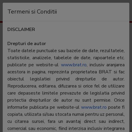
Organizație
Termeni si Conditii
DISCLAIMER
Publicații măsurate
Drepturi de autor
Toate
Toate datele punctuale sau bazele de date, rezultatele,
0-9
A
B
C
D
E
F
G
H
I
J
K
L
M
N
O
statisticile, analizele, tabelele de date, rapoartele etc.
P
Q
R
S
T
U
V
W
X
Y
Z
publicate pe website-ul
www.brat.ro
, inclusiv aranjarea
acestora in pagina, reprezinta proprietatea BRAT si fac
Șterge filtre
obiectul legislatiei privind drepturile de autor.
Reproducerea, editarea, difuzarea si orice fel de utilizare
care depaseste limitele prevazute de legislatia privind
protectia drepturilor de autor nu sunt permise. Orice
informatie publicata pe website-ul
www.brat.ro
poate fi
#
Membru
Editor
copiata, utilizata si/sau stocata numai pentru uz personal,
Nu există date după criteriul selectat
cu citarea sursei, fara un avantaj direct sau indirect,
comercial sau economic, fiind interzisa inclusiv integrarea