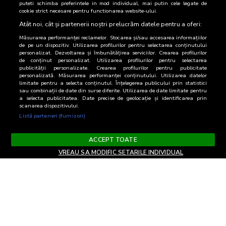
puteti schimba preferintele in mod individual, mai putin cele legate de
modificate, completate, sterse definitiv sau temporar de
cookie strict necesare pentru functionarea website-ului.
catre BRAT, fara o notificare prealabila.
Atât noi, cât și partenerii noștri prelucrăm datele pentru a oferi:
Am inteles/de acord
Măsurarea performanței reclamelor. Stocarea și/sau accesarea informațiilor
de pe un dispozitiv. Utilizarea profilurilor pentru selectarea conținutului
personalizat. Dezvoltarea și îmbunătățirea serviciilor. Crearea profilurilor
de conținut personalizat. Utilizarea profilurilor pentru selectarea
publicității personalizate. Crearea profilurilor pentru publicitate
personalizată. Măsurarea performanței conținutului. Utilizarea datelor
limitate pentru a selecta conținutul. Înțelegerea publicului prin statistici
sau combinații de date din surse diferite. Utilizarea de date limitate pentru
a selecta publicitatea. Date precise de geolocație și identificarea prin
scanarea dispozitivului.
Listă parteneri (furnizori)
ACCEPT TOATE
VREAU SA MODIFIC SETARILE INDIVIDUAL
Termeni si Conditii
Confidentialitate si cookies