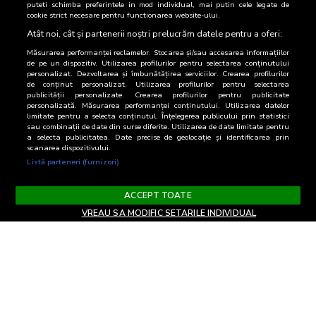
puteti schimba preferintele in mod individual, mai putin cele legate de
modificate, completate, sterse definitiv sau temporar de
cookie strict necesare pentru functionarea website-ului.
catre BRAT, fara o notificare prealabila.
Atât noi, cât și partenerii noștri prelucrăm datele pentru a oferi:
Am inteles/de acord
Măsurarea performanței reclamelor. Stocarea și/sau accesarea informațiilor
de pe un dispozitiv. Utilizarea profilurilor pentru selectarea conținutului
personalizat. Dezvoltarea și îmbunătățirea serviciilor. Crearea profilurilor
de conținut personalizat. Utilizarea profilurilor pentru selectarea
publicității personalizate. Crearea profilurilor pentru publicitate
personalizată. Măsurarea performanței conținutului. Utilizarea datelor
limitate pentru a selecta conținutul. Înțelegerea publicului prin statistici
sau combinații de date din surse diferite. Utilizarea de date limitate pentru
a selecta publicitatea. Date precise de geolocație și identificarea prin
scanarea dispozitivului.
Listă parteneri (furnizori)
ACCEPT TOATE
VREAU SA MODIFIC SETARILE INDIVIDUAL
Termeni si Conditii
Confidentialitate si cookies