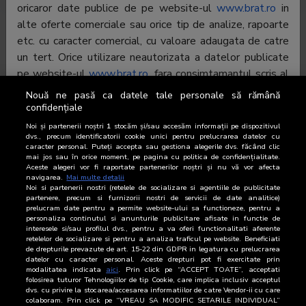
oricaror date publice de pe website-ul
www.brat.ro
in
alte oferte comerciale sau orice tip de analize, rapoarte
etc. cu caracter comercial, cu valoare adaugata de catre
un tert. Orice utilizare neautorizata a datelor publicate
pe website-ul
www.brat.ro
, fara consimtamantul scris al
BRAT, este o incalcare a dreptului de autor si poate fi
Nouă ne pasă ca datele tale personale să rămână
pasibilă de judecata.
confidențiale
Noi și partenerii noștri
1
stocăm și/sau accesăm informații pe dispozitivul
dvs., precum identificatorii cookie unici pentru prelucrarea datelor cu
Excluderea responsabilitatii
caracter personal. Puteți accepta sau gestiona alegerile dvs. făcând clic
Prin publicarea pe website-ul
www.brat.ro
a informatiilor
mai jos sau în orice moment, pe pagina cu politica de confidențialitate.
Aceste alegeri vor fi raportate partenerilor noștri și nu vă vor afecta
sus-mentionate, BRAT nu ofera nicio garantie privind
navigarea.
Mai multe detalii
corectitudinea, integritatea si actualitatea datelor, in
Noi si partenerii nostri (retelele de socializare si agentiile de publicitate
partenere, precum si furnizorii nostri de servicii de date analitice)
ciuda atentiei deosebite cu care sunt verificate
prelucram date pentru a permite website-ului sa functioneze, pentru a
personaliza continutul si anunturile publicitare afisate in functie de
informatiile. BRAT nu poate fi facut responsabil pentru
interesele si/sau profilul dvs., pentru a va oferi functionalitati aferente
nici un tip de daune directe sau indirecte, inclusiv
retelelor de socializare si pentru a analiza traficul pe website. Beneficiati
de drepturile prevazute de art. 15-22 din GDPR in legatura cu prelucrarea
pierderea profiturilor, care pot rezulta din accesarea
datelor cu caracter personal. Aceste drepturi pot fi exercitate prin
si/sau folosirea website-ul
www.brat.ro
din partea
modalitatea indicata
aici
. Prin click pe “ACCEPT TOATE”, acceptati
folosirea tuturor Tehnologiilor de tip Cookie, care implica inclusiv acceptul
dumneavoastra. Toate materialele, continutul si datele
dvs. cu privire la stocarea/accesarea informatiilor de catre Vendor-ii cu care
colaboram. Prin click pe “VREAU SA MODIFIC SETARILE INDIVIDUAL”
din acest website sunt furnizate fara obligatii si pot fi