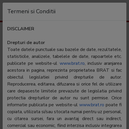
Organizație
Termeni si Conditii
DISCLAIMER
Publicații măsurate
Drepturi de autor
Toate
Toate datele punctuale sau bazele de date, rezultatele,
0-9
A
B
C
D
E
F
G
H
I
J
K
L
M
N
O
statisticile, analizele, tabelele de date, rapoartele etc.
P
Q
R
S
T
U
V
W
X
Y
Z
publicate pe website-ul
www.brat.ro
, inclusiv aranjarea
acestora in pagina, reprezinta proprietatea BRAT si fac
Șterge filtre
obiectul legislatiei privind drepturile de autor.
Reproducerea, editarea, difuzarea si orice fel de utilizare
care depaseste limitele prevazute de legislatia privind
protectia drepturilor de autor nu sunt permise. Orice
informatie publicata pe website-ul
www.brat.ro
poate fi
#
Membru
Editor
copiata, utilizata si/sau stocata numai pentru uz personal,
Nu există date după criteriul selectat
cu citarea sursei, fara un avantaj direct sau indirect,
comercial sau economic, fiind interzisa inclusiv integrarea