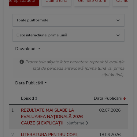
Toate episoadele
Ultima luna
Ultimele 6 luni
Ultimul an
Download
Procentele afișate între paranteze reprezintă evoluția
față de perioada anterioară (prima lună vs. prima
săptămână).
Data Publicării
Episod
Data Publicării
1
REZULTATE MAI SLABE LA
02.07.2026
EVALUAREA NAȚIONALĂ 2026.
CAUZE ȘI EXPLICAȚII
platforme
2
LITERATURA PENTRU COPII,
18.06.2026