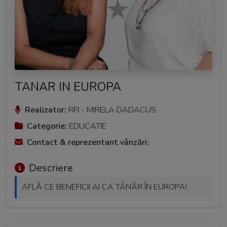
TANAR IN EUROPA
Realizator:
RFI - MIRELA DADACUS
Categorie:
EDUCATIE
Contact & reprezentant vânzări:
Descriere
AFLĂ CE BENEFICII AI CA TÂNĂR ÎN EUROPA!