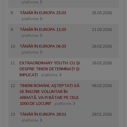
platforme
8
TÂNĂR ÎN EUROPA 25.03
25.03.2026
platforme
9
TÂNĂR ÎN EUROPA 11.03
11.03.2026
platforme
10
TÂNĂR ÎN EUROPA 04.03
26.02.2026
platforme
11
EXTRAORDINARY YOUTH: CU ȘI
16.02.2026
DESPRE TINERI DETERMINAȚI ȘI
IMPLICAȚI
platforme
12
TINERII ROMÂNI, AȘTEPTAȚI SĂ
06.02.2026
SE ÎNSCRIE VOLUNTAR ÎN
ARMATĂ, VA FI BĂTAIE PE CELE
1000 DE LOCURI?
platforme
13
TÂNĂR ÎN EUROPA 28.01
28.01.2026
platforme