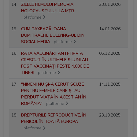
14
ZILELE FILMULUI MEMORIA
23.01.2026
HOLOCAUSTULUI, LA MȚR
platforme
15
CUM TAXEAZĂ IOANA
14.01.2026
DUMITRACHE BULLYING-UL DIN
SOCIAL MEDIA
platforme
16
RATA VACCINĂRII ANTI-HPV A
05.12.2025
CRESCUT. ÎN ULTIMELE 9 LUNI AU
FOST VACCINAȚI PESTE 4.000 DE
TINERI
platforme
17
"NIMENI NU ȘI-A CERUT SCUZE
14.11.2025
PENTRU FEMEILE CARE ȘI-AU
PIERDUT VIAȚA ÎN ACEST AN ÎN
ROMÂNIA"
platforme
18
DREPTURILE REPRODUCTIVE, ÎN
23.10.2025
PERICOL ÎN TOATĂ EUROPA
platforme