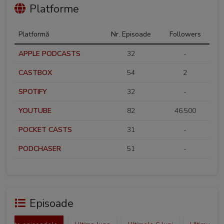
Platforme
Platformă
Nr. Episoade
Followers
APPLE PODCASTS
32
-
CASTBOX
54
2
SPOTIFY
32
-
YOUTUBE
82
46.500
POCKET CASTS
31
-
PODCHASER
51
-
Episoade