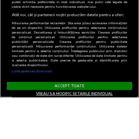
puteti schimba preferintele in mod individual, mai putin cele legate de
cookie strict necesare pentru functionarea website-ului.
Atât noi, cât și partenerii noștri prelucrăm datele pentru a oferi:
Măsurarea performanței reclamelor. Stocarea și/sau accesarea informațiilor
de pe un dispozitiv. Utilizarea profilurilor pentru selectarea conținutului
personalizat. Dezvoltarea și îmbunătățirea serviciilor. Crearea profilurilor
de conținut personalizat. Utilizarea profilurilor pentru selectarea
publicității personalizate. Crearea profilurilor pentru publicitate
personalizată. Măsurarea performanței conținutului. Utilizarea datelor
limitate pentru a selecta conținutul. Înțelegerea publicului prin statistici
sau combinații de date din surse diferite. Utilizarea de date limitate pentru
a selecta publicitatea. Date precise de geolocație și identificarea prin
scanarea dispozitivului.
Listă parteneri (furnizori)
ACCEPT TOATE
VREAU SA MODIFIC SETARILE INDIVIDUAL
Termeni si Conditii
Confidentialitate si cookies