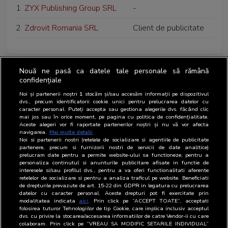
1
ZYX Publishing Group SRL
-
2
Zdrovit Romania SRL
Client de publicitate
Nouă ne pasă ca datele tale personale să rămână
confidențiale
Noi și partenerii noștri
1
stocăm și/sau accesăm informații pe dispozitivul
dvs., precum identificatorii cookie unici pentru prelucrarea datelor cu
caracter personal. Puteți accepta sau gestiona alegerile dvs. făcând clic
mai jos sau în orice moment, pe pagina cu politica de confidențialitate.
Aceste alegeri vor fi raportate partenerilor noștri și nu vă vor afecta
navigarea.
Mai multe detalii
Noi si partenerii nostri (retelele de socializare si agentiile de publicitate
partenere, precum si furnizorii nostri de servicii de date analitice)
prelucram date pentru a permite website-ului sa functioneze, pentru a
personaliza continutul si anunturile publicitare afisate in functie de
interesele si/sau profilul dvs., pentru a va oferi functionalitati aferente
retelelor de socializare si pentru a analiza traficul pe website. Beneficiati
de drepturile prevazute de art. 15-22 din GDPR in legatura cu prelucrarea
datelor cu caracter personal. Aceste drepturi pot fi exercitate prin
modalitatea indicata
aici
. Prin click pe “ACCEPT TOATE”, acceptati
folosirea tuturor Tehnologiilor de tip Cookie, care implica inclusiv acceptul
dvs. cu privire la stocarea/accesarea informatiilor de catre Vendor-ii cu care
colaboram. Prin click pe “VREAU SA MODIFIC SETARILE INDIVIDUAL”