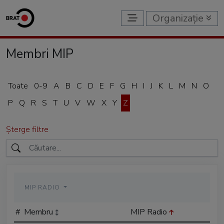
Organizație
Membri MIP
Toate
0-9
A
B
C
D
E
F
G
H
I
J
K
L
M
N
O
P
Q
R
S
T
U
V
W
X
Y
Z
Șterge filtre
MIP RADIO
#
Membru
MIP Radio