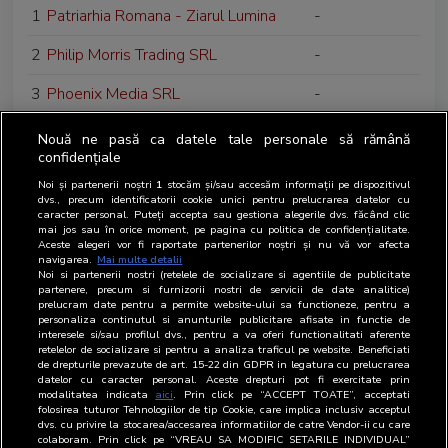
1
Patriarhia Romana - Ziarul Lumina
-
2
Philip Morris Trading SRL
-
3
Phoenix Media SRL
-
4
Press Media Electronic SRL
-
Nouă ne pasă ca datele tale personale să rămână
confidențiale
5
Pro TV SRL
-
Noi și partenerii noștri
1
stocăm și/sau accesăm informații pe dispozitivul
dvs., precum identificatorii cookie unici pentru prelucrarea datelor cu
6
Propaganda Creative Services SRL
-
caracter personal. Puteți accepta sau gestiona alegerile dvs. făcând clic
mai jos sau în orice moment, pe pagina cu politica de confidențialitate.
Aceste alegeri vor fi raportate partenerilor noștri și nu vă vor afecta
7
Publicis Groupe Media Bucharest SA
Agentie media
navigarea.
Mai multe detalii
Noi si partenerii nostri (retelele de socializare si agentiile de publicitate
partenere, precum si furnizorii nostri de servicii de date analitice)
prelucram date pentru a permite website-ului sa functioneze, pentru a
personaliza continutul si anunturile publicitare afisate in functie de
interesele si/sau profilul dvs., pentru a va oferi functionalitati aferente
retelelor de socializare si pentru a analiza traficul pe website. Beneficiati
de drepturile prevazute de art. 15-22 din GDPR in legatura cu prelucrarea
datelor cu caracter personal. Aceste drepturi pot fi exercitate prin
modalitatea indicata
aici
. Prin click pe “ACCEPT TOATE”, acceptati
folosirea tuturor Tehnologiilor de tip Cookie, care implica inclusiv acceptul
dvs. cu privire la stocarea/accesarea informatiilor de catre Vendor-ii cu care
colaboram. Prin click pe “VREAU SA MODIFIC SETARILE INDIVIDUAL”