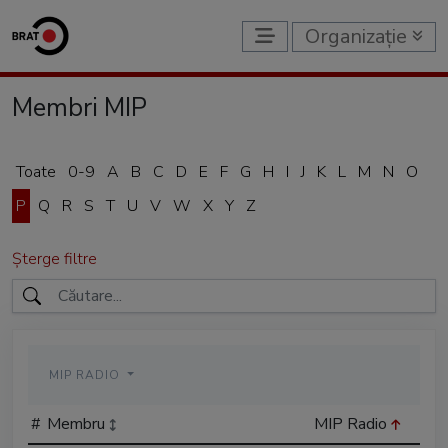
Organizație
Membri MIP
Toate
0-9
A
B
C
D
E
F
G
H
I
J
K
L
M
N
O
P
Q
R
S
T
U
V
W
X
Y
Z
Șterge filtre
MIP RADIO
#
Membru
MIP Radio