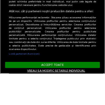
puteti schimba preferintele in mod individual, mai putin cele legate de
cookie strict necesare pentru functionarea website-ului.
Atât noi, cât și partenerii noștri prelucrăm datele pentru a oferi:
Măsurarea performanței reclamelor. Stocarea și/sau accesarea informațiilor
de pe un dispozitiv. Utilizarea profilurilor pentru selectarea conținutului
personalizat. Dezvoltarea și îmbunătățirea serviciilor. Crearea profilurilor
de conținut personalizat. Utilizarea profilurilor pentru selectarea
publicității personalizate. Crearea profilurilor pentru publicitate
personalizată. Măsurarea performanței conținutului. Utilizarea datelor
limitate pentru a selecta conținutul. Înțelegerea publicului prin statistici
sau combinații de date din surse diferite. Utilizarea de date limitate pentru
a selecta publicitatea. Date precise de geolocație și identificarea prin
scanarea dispozitivului.
Listă parteneri (furnizori)
ACCEPT TOATE
VREAU SA MODIFIC SETARILE INDIVIDUAL
Termeni si Conditii
Confidentialitate si cookies