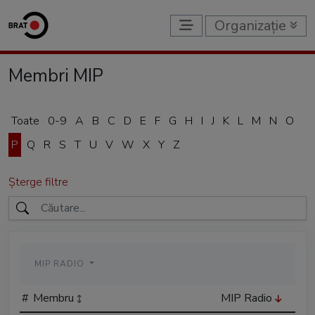
Organizație
Membri MIP
Toate
0-9
A
B
C
D
E
F
G
H
I
J
K
L
M
N
O
P
Q
R
S
T
U
V
W
X
Y
Z
Șterge filtre
MIP RADIO
#
Membru
MIP Radio