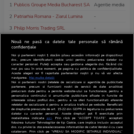
1
Publicis Groupe Media Bucharest SA
Agentie media
2
Patriarhia Romana - Ziarul Lumina
-
3
Philip Morris Trading SRL
-
4
Phoenix Media SRL
-
Nouă ne pasă ca datele tale personale să rămână
confidențiale
5
Press Media Electronic SRL
-
Noi și partenerii noștri
1
stocăm și/sau accesăm informații pe dispozitivul
dvs., precum identificatorii cookie unici pentru prelucrarea datelor cu
6
Pro TV SRL
-
caracter personal. Puteți accepta sau gestiona alegerile dvs. făcând clic
mai jos sau în orice moment, pe pagina cu politica de confidențialitate.
Aceste alegeri vor fi raportate partenerilor noștri și nu vă vor afecta
7
Propaganda Creative Services SRL
-
navigarea.
Mai multe detalii
Noi si partenerii nostri (retelele de socializare si agentiile de publicitate
partenere, precum si furnizorii nostri de servicii de date analitice)
prelucram date pentru a permite website-ului sa functioneze, pentru a
personaliza continutul si anunturile publicitare afisate in functie de
interesele si/sau profilul dvs., pentru a va oferi functionalitati aferente
retelelor de socializare si pentru a analiza traficul pe website. Beneficiati
de drepturile prevazute de art. 15-22 din GDPR in legatura cu prelucrarea
datelor cu caracter personal. Aceste drepturi pot fi exercitate prin
modalitatea indicata
aici
. Prin click pe “ACCEPT TOATE”, acceptati
folosirea tuturor Tehnologiilor de tip Cookie, care implica inclusiv acceptul
dvs. cu privire la stocarea/accesarea informatiilor de catre Vendor-ii cu care
colaboram. Prin click pe “VREAU SA MODIFIC SETARILE INDIVIDUAL”