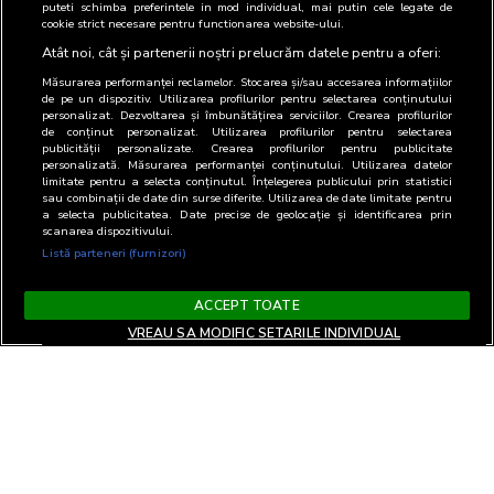
puteti schimba preferintele in mod individual, mai putin cele legate de
cookie strict necesare pentru functionarea website-ului.
Atât noi, cât și partenerii noștri prelucrăm datele pentru a oferi:
Măsurarea performanței reclamelor. Stocarea și/sau accesarea informațiilor
de pe un dispozitiv. Utilizarea profilurilor pentru selectarea conținutului
personalizat. Dezvoltarea și îmbunătățirea serviciilor. Crearea profilurilor
de conținut personalizat. Utilizarea profilurilor pentru selectarea
publicității personalizate. Crearea profilurilor pentru publicitate
personalizată. Măsurarea performanței conținutului. Utilizarea datelor
limitate pentru a selecta conținutul. Înțelegerea publicului prin statistici
sau combinații de date din surse diferite. Utilizarea de date limitate pentru
a selecta publicitatea. Date precise de geolocație și identificarea prin
scanarea dispozitivului.
Listă parteneri (furnizori)
ACCEPT TOATE
VREAU SA MODIFIC SETARILE INDIVIDUAL
Termeni si Conditii
Confidentialitate si cookies