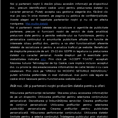
11
Ana Online Solutions SRL
-
Noi și partenerii noștri
1
stocăm și/sau accesăm informații pe dispozitivul
dvs., precum identificatorii cookie unici pentru prelucrarea datelor cu
12
Ancore Media SRL
-
caracter personal. Puteți accepta sau gestiona alegerile dvs. făcând clic
mai jos sau în orice moment, pe pagina cu politica de confidențialitate.
Aceste alegeri vor fi raportate partenerilor noștri și nu vă vor afecta
13
Anotimp Casa de Presa si
-
navigarea.
Mai multe detalii
Editura SA
Noi si partenerii nostri (retelele de socializare si agentiile de publicitate
partenere, precum si furnizorii nostri de servicii de date analitice)
prelucram date pentru a permite website-ului sa functioneze, pentru a
14
Antena 3 SA
-
personaliza continutul si anunturile publicitare afisate in functie de
interesele si/sau profilul dvs., pentru a va oferi functionalitati aferente
retelelor de socializare si pentru a analiza traficul pe website. Beneficiati
15
Antena TV Group SA
-
de drepturile prevazute de art. 15-22 din GDPR in legatura cu prelucrarea
datelor cu caracter personal. Aceste drepturi pot fi exercitate prin
16
Apulum 94 SRL
-
modalitatea indicata
aici
. Prin click pe “ACCEPT TOATE”, acceptati
folosirea tuturor Tehnologiilor de tip Cookie, care implica inclusiv acceptul
dvs. cu privire la stocarea/accesarea informatiilor de catre Vendor-ii cu care
17
ARC MEDIA PUBLISHING S.R.L
-
colaboram. Prin click pe “VREAU SA MODIFIC SETARILE INDIVIDUAL”
puteti schimba preferintele in mod individual, mai putin cele legate de
18
Asociatia Digital Bridge
-
cookie strict necesare pentru functionarea website-ului.
Atât noi, cât și partenerii noștri prelucrăm datele pentru a oferi:
Măsurarea performanței reclamelor. Stocarea și/sau accesarea informațiilor
de pe un dispozitiv. Utilizarea profilurilor pentru selectarea conținutului
personalizat. Dezvoltarea și îmbunătățirea serviciilor. Crearea profilurilor
de conținut personalizat. Utilizarea profilurilor pentru selectarea
publicității personalizate. Crearea profilurilor pentru publicitate
personalizată. Măsurarea performanței conținutului. Utilizarea datelor
limitate pentru a selecta conținutul. Înțelegerea publicului prin statistici