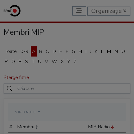
Organizație
Membri MIP
Toate
0-9
A
B
C
D
E
F
G
H
I
J
K
L
M
N
O
P
Q
R
S
T
U
V
W
X
Y
Z
Șterge filtre
MIP RADIO
#
Membru
MIP Radio