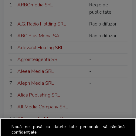
1
ARBOmedia SRL
Regie de
publicitate
2
A.G. Radio Holding SRL
Radio difuzor
3
ABC Plus Media SA
Radio difuzor
4
Adevarul Holding SRL
-
5
Agrointeligenta SRL
-
6
Aleea Media SRL
-
7
Aleph Media SRL
-
8
Alias Publishing SRL
-
9
All Media Company SRL
-
10
Alliance Healthcare Romania
-
SRL
Nouă ne pasă ca datele tale personale să rămână
confidențiale