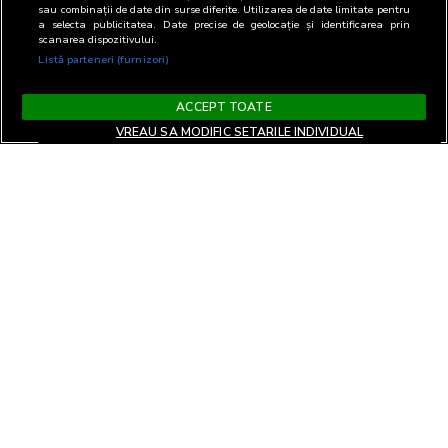
sau combinații de date din surse diferite. Utilizarea de date limitate pentru
a selecta publicitatea. Date precise de geolocație și identificarea prin
scanarea dispozitivului.
Listă parteneri (furnizori)
ACCEPT TOATE
VREAU SA MODIFIC SETARILE INDIVIDUAL
Termeni si Conditii
Confidentialitate si cookies
Contact
Informare GDPR
Modifica setari
EN
confidentialitate
Copyright© 2026
Biroul Român de Audit Transmedia
Toate drepturile rezervate
Soluție web
TreeWorks