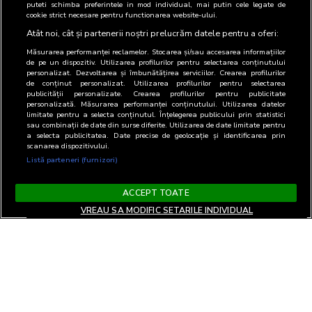
puteti schimba preferintele in mod individual, mai putin cele legate de
cookie strict necesare pentru functionarea website-ului.
Atât noi, cât și partenerii noștri prelucrăm datele pentru a oferi:
Măsurarea performanței reclamelor. Stocarea și/sau accesarea informațiilor
de pe un dispozitiv. Utilizarea profilurilor pentru selectarea conținutului
personalizat. Dezvoltarea și îmbunătățirea serviciilor. Crearea profilurilor
de conținut personalizat. Utilizarea profilurilor pentru selectarea
publicității personalizate. Crearea profilurilor pentru publicitate
personalizată. Măsurarea performanței conținutului. Utilizarea datelor
limitate pentru a selecta conținutul. Înțelegerea publicului prin statistici
sau combinații de date din surse diferite. Utilizarea de date limitate pentru
a selecta publicitatea. Date precise de geolocație și identificarea prin
scanarea dispozitivului.
Listă parteneri (furnizori)
ACCEPT TOATE
VREAU SA MODIFIC SETARILE INDIVIDUAL
Termeni si Conditii
Confidentialitate si cookies