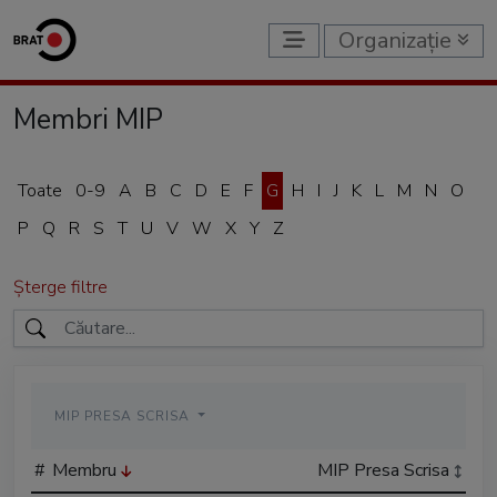
Organizație
Membri MIP
Toate
0-9
A
B
C
D
E
F
G
H
I
J
K
L
M
N
O
P
Q
R
S
T
U
V
W
X
Y
Z
Șterge filtre
MIP PRESA SCRISA
#
Membru
MIP Presa Scrisa