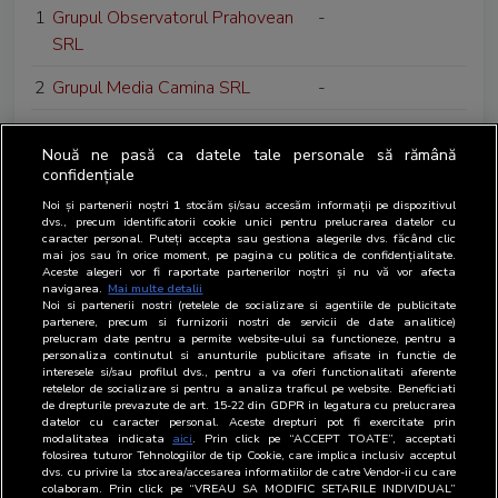
1
Grupul Observatorul Prahovean
-
SRL
2
Grupul Media Camina SRL
-
3
Grup Licitatii Publice SRL
-
Nouă ne pasă ca datele tale personale să rămână
4
Grama Proiect SRL
Editor web
confidențiale
Noi și partenerii noștri
1
stocăm și/sau accesăm informații pe dispozitivul
5
Graffiti Plus SA
-
dvs., precum identificatorii cookie unici pentru prelucrarea datelor cu
caracter personal. Puteți accepta sau gestiona alegerile dvs. făcând clic
mai jos sau în orice moment, pe pagina cu politica de confidențialitate.
6
Global Records SRL
-
Aceste alegeri vor fi raportate partenerilor noștri și nu vă vor afecta
navigarea.
Mai multe detalii
7
Getica OOH SRL
-
Noi si partenerii nostri (retelele de socializare si agentiile de publicitate
partenere, precum si furnizorii nostri de servicii de date analitice)
prelucram date pentru a permite website-ului sa functioneze, pentru a
8
Galenus SRL
-
personaliza continutul si anunturile publicitare afisate in functie de
interesele si/sau profilul dvs., pentru a va oferi functionalitati aferente
retelelor de socializare si pentru a analiza traficul pe website. Beneficiati
de drepturile prevazute de art. 15-22 din GDPR in legatura cu prelucrarea
datelor cu caracter personal. Aceste drepturi pot fi exercitate prin
modalitatea indicata
aici
. Prin click pe “ACCEPT TOATE”, acceptati
folosirea tuturor Tehnologiilor de tip Cookie, care implica inclusiv acceptul
dvs. cu privire la stocarea/accesarea informatiilor de catre Vendor-ii cu care
colaboram. Prin click pe “VREAU SA MODIFIC SETARILE INDIVIDUAL”