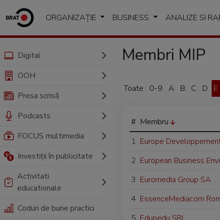
ORGANIZAȚIE
BUSINESS
ANALIZE SI R
Membri MIP
Digital
OOH
Toate
0-9
A
B
C
D
E
Presa scrisă
Podcasts
#
Membru
FOCUS multimedia
1
Europe Developpement 
Investiții în publicitate
2
European Business Env
Activitati
3
Euromedia Group SA
educationale
4
EssenceMediacom Rom
Coduri de bune practici
5
Edupedu SRL