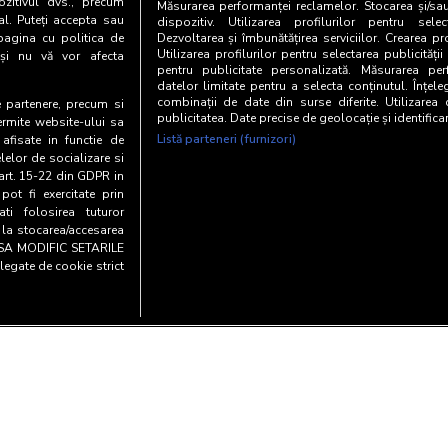
zitivul dvs., precum
Măsurarea performanței reclamelor. Stocarea și/sa
al. Puteți accepta sau
dispozitiv. Utilizarea profilurilor pentru selec
pagina cu politica de
Dezvoltarea și îmbunătățirea serviciilor. Crearea pr
Utilizarea profilurilor pentru selectarea publicității
i și nu vă vor afecta
pentru publicitate personalizată. Măsurarea perf
datelor limitate pentru a selecta conținutul. Înțele
combinații de date din surse diferite. Utilizarea
te partenere, precum si
publicitatea. Date precise de geolocație și identifica
ermite website-ului sa
Listă parteneri (furnizori)
 afisate in functie de
elelor de socializare si
 art. 15-22 din GDPR in
pot fi exercitate prin
i folosirea tuturor
e la stocarea/accesarea
AU SA MODIFIC SETARILE
legate de cookie strict
Copyright© 20
entialitate si cookies