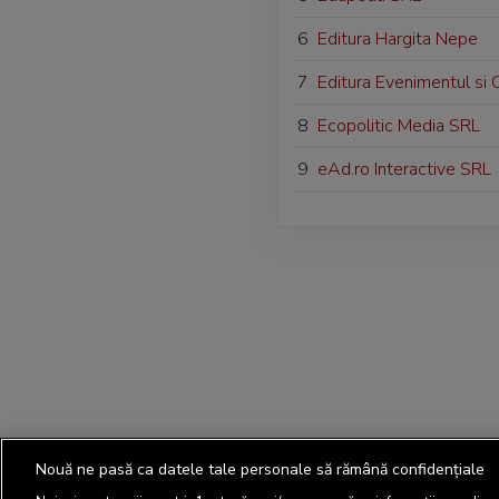
6
Editura Hargita Nepe
7
Editura Evenimentul si 
8
Ecopolitic Media SRL
9
eAd.ro Interactive SRL
Nouă ne pasă ca datele tale personale să rămână confidențiale