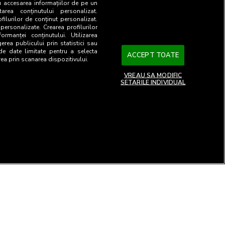
u accesarea informațiilor de pe un
tarea conținutului personalizat.
ofilurilor de conținut personalizat.
 personalizate. Crearea profilurilor
ormanței conținutului. Utilizarea
gerea publicului prin statistici sau
 de date limitate pentru a selecta
ACCEPT TOATE
rea prin scanarea dispozitivului.
VREAU SA MODIFIC
SETARILE INDIVIDUAL
26