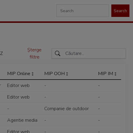
Search
Șterge
Z
filtre
MIP Online
MIP OOH
MIP IM
r
Editor web
-
-
Editor web
-
-
-
Companie de outdoor
-
Agentie media
-
-
Editor web
-
-