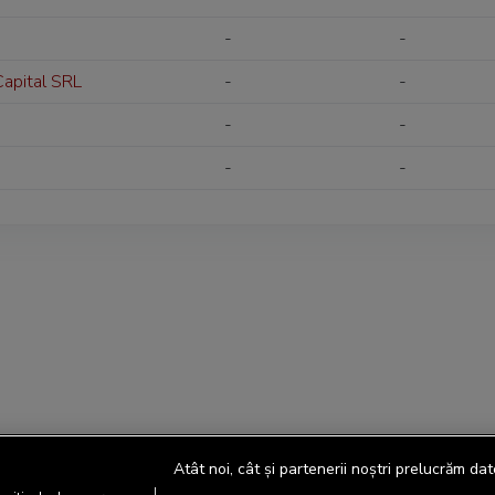
-
-
Capital SRL
-
-
-
-
-
-
Atât noi, cât și partenerii noștri prelucrăm dat