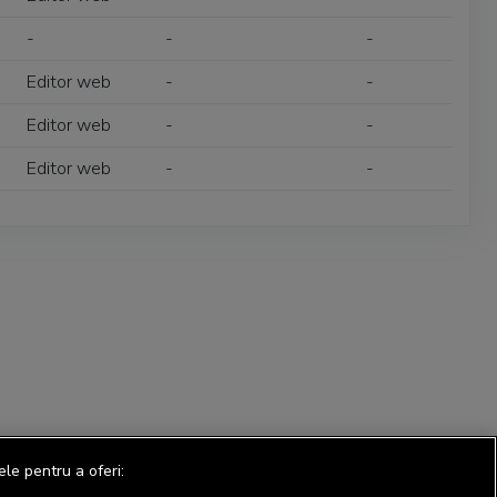
-
-
-
Editor web
-
-
Editor web
-
-
Editor web
-
-
ele pentru a oferi: