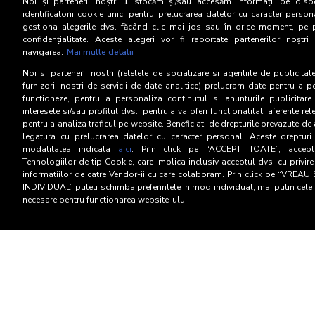
Noi și partenerii noștri
1
stocăm și/sau accesăm informații pe dispo
identificatorii cookie unici pentru prelucrarea datelor cu caracter person
gestiona alegerile dvs. făcând clic mai jos sau în orice moment, pe 
confidențialitate. Aceste alegeri vor fi raportate partenerilor noștr
navigarea.
Mai multe detalii
Noi si partenerii nostri (retelele de socializare si agentiile de publicita
furnizorii nostri de servicii de date analitice) prelucram date pentru a p
functioneze, pentru a personaliza continutul si anunturile publicitare
interesele si/sau profilul dvs., pentru a va oferi functionalitati aferente ret
pentru a analiza traficul pe website. Beneficiati de drepturile prevazute de
legatura cu prelucrarea datelor cu caracter personal. Aceste drepturi 
modalitatea indicata
aici
. Prin click pe “ACCEPT TOATE”, acceptat
Tehnologiilor de tip Cookie, care implica inclusiv acceptul dvs. cu privir
informatiilor de catre Vendor-ii cu care colaboram. Prin click pe “VRE
INDIVIDUAL” puteti schimba preferintele in mod individual, mai putin cele 
necesare pentru functionarea website-ului.
Termeni si Conditii
Confid