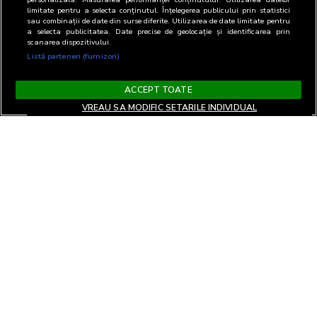
limitate pentru a selecta conținutul. Înțelegerea publicului prin statistici
sau combinații de date din surse diferite. Utilizarea de date limitate pentru
a selecta publicitatea. Date precise de geolocație și identificarea prin
scanarea dispozitivului.
Listă parteneri (furnizori)
ACCEPT TOATE
VREAU SA MODIFIC SETARILE INDIVIDUAL
Terms and Conditions
Privacy and cookies
Contact
Informare GDPR
Change privacy settings
RO
Copyright© 2026
Biroul Roman de Audit Transmedia
All rights reserved
Web solution
TreeWorks