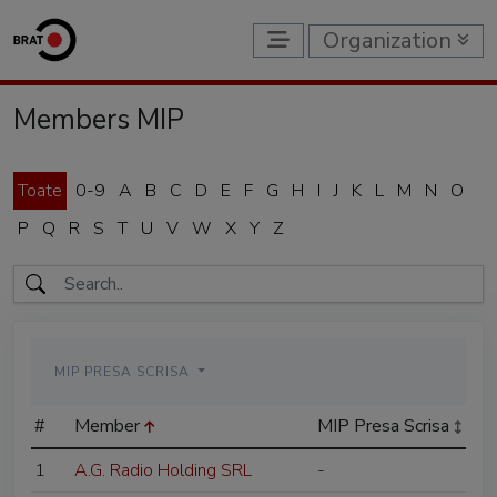
Organization
Members MIP
Toate
0-9
A
B
C
D
E
F
G
H
I
J
K
L
M
N
O
P
Q
R
S
T
U
V
W
X
Y
Z
MIP PRESA SCRISA
#
Member
MIP Presa Scrisa
1
A.G. Radio Holding SRL
-