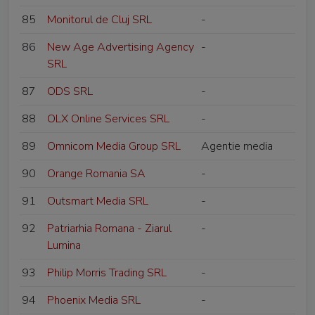
85
Monitorul de Cluj SRL
-
86
New Age Advertising Agency
-
SRL
87
ODS SRL
-
88
OLX Online Services SRL
-
89
Omnicom Media Group SRL
Agentie media
90
Orange Romania SA
-
91
Outsmart Media SRL
-
92
Patriarhia Romana - Ziarul
-
Lumina
93
Philip Morris Trading SRL
-
94
Phoenix Media SRL
-