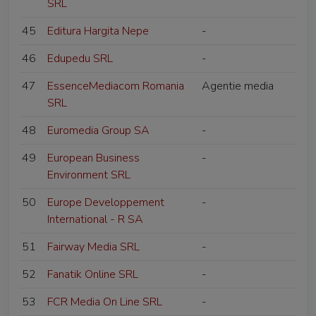
SRL
45
Editura Hargita Nepe
-
46
Edupedu SRL
-
47
EssenceMediacom Romania
Agentie media
SRL
48
Euromedia Group SA
-
49
European Business
-
Environment SRL
50
Europe Developpement
-
International - R SA
51
Fairway Media SRL
-
52
Fanatik Online SRL
-
53
FCR Media On Line SRL
-