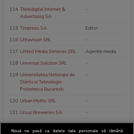
114
Thinkdigital Internet &
-
Advertising SA
115
Timpress SA
Editor
116
Ultravision SRL
-
117
United Media Services SRL
Agentie media
118
Universal Solution SRL
-
119
Universitatea Nationala de
-
Stiinta si Tehnologie
Politehnica Bucuresti
120
Urban Myths SRL
-
121
Ursus Breweries SA
-
122
Viata Libera SRL
Editor
Nouă ne pasă ca datele tale personale să rămână