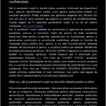
123
Vodafone Romania SA
-
confidențiale
Noi și partenerii noștri
1
stocăm și/sau accesăm informații pe dispozitivul
124
Volovici Petru - PFA
-
dvs., precum identificatorii cookie unici pentru prelucrarea datelor cu
caracter personal. Puteți accepta sau gestiona alegerile dvs. făcând clic
mai jos sau în orice moment, pe pagina cu politica de confidențialitate.
125
Wavemaker Romania SRL
Agentie media
Aceste alegeri vor fi raportate partenerilor noștri și nu vă vor afecta
navigarea.
Mai multe detalii
126
Way Advertise Production
-
Noi si partenerii nostri (retelele de socializare si agentiile de publicitate
partenere, precum si furnizorii nostri de servicii de date analitice)
SRL
prelucram date pentru a permite website-ului sa functioneze, pentru a
personaliza continutul si anunturile publicitare afisate in functie de
127
Wink Network SRL
-
interesele si/sau profilul dvs., pentru a va oferi functionalitati aferente
retelelor de socializare si pentru a analiza traficul pe website. Beneficiati
de drepturile prevazute de art. 15-22 din GDPR in legatura cu prelucrarea
128
WPP Media Romania S.R.L
-
datelor cu caracter personal. Aceste drepturi pot fi exercitate prin
modalitatea indicata
aici
. Prin click pe “ACCEPT TOATE”, acceptati
folosirea tuturor Tehnologiilor de tip Cookie, care implica inclusiv acceptul
129
X si Zero Media SRL
-
dvs. cu privire la stocarea/accesarea informatiilor de catre Vendor-ii cu care
colaboram. Prin click pe “VREAU SA MODIFIC SETARILE INDIVIDUAL”
130
Zdrovit Romania SRL
-
puteti schimba preferintele in mod individual, mai putin cele legate de
cookie strict necesare pentru functionarea website-ului.
131
ZYX Publishing Group SRL
-
Atât noi, cât și partenerii noștri prelucrăm datele pentru a oferi:
Măsurarea performanței reclamelor. Stocarea și/sau accesarea informațiilor
de pe un dispozitiv. Utilizarea profilurilor pentru selectarea conținutului
personalizat. Dezvoltarea și îmbunătățirea serviciilor. Crearea profilurilor
de conținut personalizat. Utilizarea profilurilor pentru selectarea
publicității personalizate. Crearea profilurilor pentru publicitate
personalizată. Măsurarea performanței conținutului. Utilizarea datelor