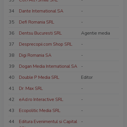
33
Ctrl+Alt+Smile SRL
-
34
Dante International SA
-
35
Defi Romania SRL
-
36
Dentsu Bucuresti SRL
Agentie media
37
Desprecopii.com Shop SRL
-
38
Digi Romania SA
-
39
Dogan Media International SA
-
40
Double P Media SRL
Editor
41
Dr. Max SRL
-
42
eAd.ro Interactive SRL
-
43
Ecopolitic Media SRL
-
44
Editura Evenimentul si Capital
-