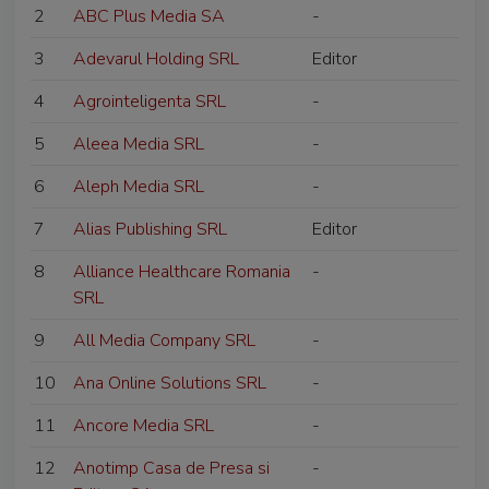
2
ABC Plus Media SA
-
3
Adevarul Holding SRL
Editor
4
Agrointeligenta SRL
-
5
Aleea Media SRL
-
6
Aleph Media SRL
-
7
Alias Publishing SRL
Editor
8
Alliance Healthcare Romania
-
SRL
9
All Media Company SRL
-
10
Ana Online Solutions SRL
-
11
Ancore Media SRL
-
12
Anotimp Casa de Presa si
-