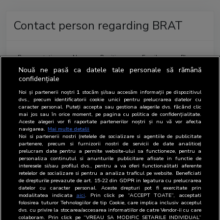
Contact person regarding BRAT
Representatives
Name
Position
Email
Phone
Nouă ne pasă ca datele tale personale să rămână
BRAT
Silvia
Director
0239-
confidențiale
Preda
611.053
Noi și partenerii noștri
1
stocăm și/sau accesăm informații pe dispozitivul
dvs., precum identificatorii cookie unici pentru prelucrarea datelor cu
DAT
Silvia
Director
0239-
caracter personal. Puteți accepta sau gestiona alegerile dvs. făcând clic
Preda
611.053
mai jos sau în orice moment, pe pagina cu politica de confidențialitate.
Aceste alegeri vor fi raportate partenerilor noștri și nu vă vor afecta
navigarea.
Mai multe detalii
DI
Silvia
Director
0239-
Noi si partenerii nostri (retelele de socializare si agentiile de publicitate
Preda
611.053
partenere, precum si furnizorii nostri de servicii de date analitice)
prelucram date pentru a permite website-ului sa functioneze, pentru a
personaliza continutul si anunturile publicitare afisate in functie de
interesele si/sau profilul dvs., pentru a va oferi functionalitati aferente
Department
retelelor de socializare si pentru a analiza traficul pe website. Beneficiati
Department
chief
Position
Email
Phone
de drepturile prevazute de art. 15-22 din GDPR in legatura cu prelucrarea
datelor cu caracter personal. Aceste drepturi pot fi exercitate prin
modalitatea indicata
aici
. Prin click pe “ACCEPT TOATE”, acceptati
Difuzare
Liviu
Coordonator
0239-
folosirea tuturor Tehnologiilor de tip Cookie, care implica inclusiv acceptul
Puscasu
611.053
dvs. cu privire la stocarea/accesarea informatiilor de catre Vendor-ii cu care
colaboram. Prin click pe “VREAU SA MODIFIC SETARILE INDIVIDUAL”