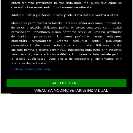
puteti schimba preferintele in mod individual, mai putin cele legate de
Publicitate
Sorin Preda
Sef
0239-
cookie strict necesare pentru functionarea website-ului.
Departament
611.054
Publicitate
Atât noi, cât și partenerii noștri prelucrăm datele pentru a oferi:
Măsurarea performanței reclamelor. Stocarea și/sau accesarea informațiilor
de pe un dispozitiv. Utilizarea profilurilor pentru selectarea conținutului
personalizat. Dezvoltarea și îmbunătățirea serviciilor. Crearea profilurilor
de conținut personalizat. Utilizarea profilurilor pentru selectarea
publicității personalizate. Crearea profilurilor pentru publicitate
personalizată. Măsurarea performanței conținutului. Utilizarea datelor
limitate pentru a selecta conținutul. Înțelegerea publicului prin statistici
sau combinații de date din surse diferite. Utilizarea de date limitate pentru
a selecta publicitatea. Date precise de geolocație și identificarea prin
scanarea dispozitivului.
Listă parteneri (furnizori)
ACCEPT TOATE
VREAU SA MODIFIC SETARILE INDIVIDUAL
Terms and Conditions
Privacy and cookies