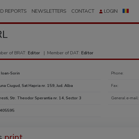
ND REPORTS
NEWSLETTERS
CONTACT
LOGIN
RL
ber of BRAT:
Editor
|
Member of DAT:
Editor
 Ioan-Sorin
Phone:
na Ciugud, Sat Hapria nr. 159, Jud. Alba
Fax:
esti, Str. Theodor Sperantia nr. 14, Sector 3
General e-mail:
5405595
s
print