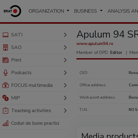
ORGANIZATION
BUSINESS
ANALYSIS A
Apulum 94 S
SATI
www.apulum94.ro
SAO
Member of DPD:
Editor
|
Mem
Print
Podcasts
CEO:
Rosu
FOCUS multimedia
Office address:
Comu
MIP
Work point address:
Bucur
T.I.N.:
RO 
Teaching activities
Coduri de bune practici
Media product