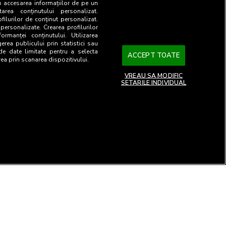
u accesarea informațiilor de pe un
tarea conținutului personalizat.
ofilurilor de conținut personalizat.
 personalizate. Crearea profilurilor
ormanței conținutului. Utilizarea
gerea publicului prin statistici sau
 de date limitate pentru a selecta
ACCEPT TOATE
rea prin scanarea dispozitivului.
VREAU SA MODIFIC
SETARILE INDIVIDUAL
26