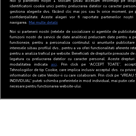
Noi și partenerii noștri
1
stocăm și/sau accesăm informații pe dispo
identificatorii cookie unici pentru prelucrarea datelor cu caracter person
gestiona alegerile dvs. făcând clic mai jos sau în orice moment, pe 
confidențialitate. Aceste alegeri vor fi raportate partenerilor noștr
navigarea.
Mai multe detalii
Noi si partenerii nostri (retelele de socializare si agentiile de publicita
furnizorii nostri de servicii de date analitice) prelucram date pentru a p
functioneze, pentru a personaliza continutul si anunturile publicitare
interesele si/sau profilul dvs., pentru a va oferi functionalitati aferente ret
pentru a analiza traficul pe website. Beneficiati de drepturile prevazute de
legatura cu prelucrarea datelor cu caracter personal. Aceste drepturi 
modalitatea indicata
aici
. Prin click pe “ACCEPT TOATE”, acceptat
Tehnologiilor de tip Cookie, care implica inclusiv acceptul dvs. cu privir
informatiilor de catre Vendor-ii cu care colaboram. Prin click pe “VRE
INDIVIDUAL” puteti schimba preferintele in mod individual, mai putin cele 
necesare pentru functionarea website-ului.
Terms and Conditions
Privac