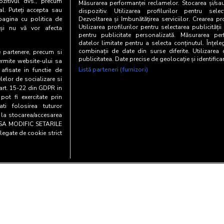
zitivul dvs., precum
Măsurarea performanței reclamelor. Stocarea și/sa
al. Puteți accepta sau
dispozitiv. Utilizarea profilurilor pentru selec
pagina cu politica de
Dezvoltarea și îmbunătățirea serviciilor. Crearea pr
Utilizarea profilurilor pentru selectarea publicității
i și nu vă vor afecta
pentru publicitate personalizată. Măsurarea perf
datelor limitate pentru a selecta conținutul. Înțele
combinații de date din surse diferite. Utilizarea
te partenere, precum si
publicitatea. Date precise de geolocație și identifica
ermite website-ului sa
Listă parteneri (furnizori)
 afisate in functie de
elelor de socializare si
 art. 15-22 din GDPR in
pot fi exercitate prin
i folosirea tuturor
e la stocarea/accesarea
AU SA MODIFIC SETARILE
legate de cookie strict
Copyright© 20
y and cookies