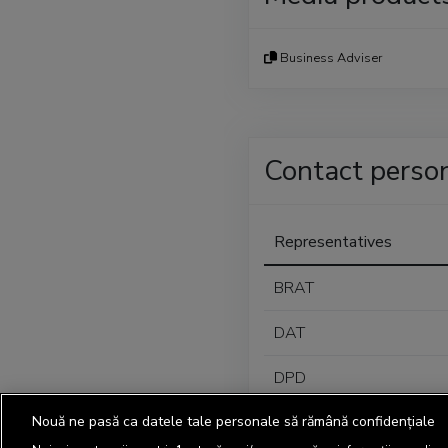
Business Adviser
Contact perso
Representatives
BRAT
DAT
DPD
Nouă ne pasă ca datele tale personale să rămână confidențiale