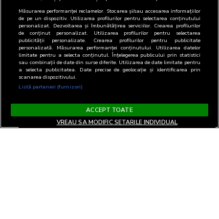
Măsurarea performanței reclamelor. Stocarea și/sau accesarea informațiilor
de pe un dispozitiv. Utilizarea profilurilor pentru selectarea conținutului
personalizat. Dezvoltarea și îmbunătățirea serviciilor. Crearea profilurilor
de conținut personalizat. Utilizarea profilurilor pentru selectarea
publicității personalizate. Crearea profilurilor pentru publicitate
personalizată. Măsurarea performanței conținutului. Utilizarea datelor
limitate pentru a selecta conținutul. Înțelegerea publicului prin statistici
sau combinații de date din surse diferite. Utilizarea de date limitate pentru
a selecta publicitatea. Date precise de geolocație și identificarea prin
scanarea dispozitivului.
Listă parteneri (furnizori)
ACCEPT TOATE
VREAU SA MODIFIC SETARILE INDIVIDUAL
Terms and Conditions
Privacy and cookies
Contact
Informare GDPR
Change privacy settings
RO