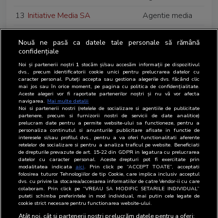
13
Initiative Media SA
Agentie media
14
Media Investment
Agentie media
Nouă ne pasă ca datele tale personale să rămână
Communication SRL
confidențiale
15
MMS Communications Romania
Agentie media
Noi și partenerii noștri
1
stocăm și/sau accesăm informații pe dispozitivul
dvs., precum identificatorii cookie unici pentru prelucrarea datelor cu
SRL
caracter personal. Puteți accepta sau gestiona alegerile dvs. făcând clic
mai jos sau în orice moment, pe pagina cu politica de confidențialitate.
Aceste alegeri vor fi raportate partenerilor noștri și nu vă vor afecta
16
Omnicom Media Group SRL
Agentie media
navigarea.
Mai multe detalii
Noi si partenerii nostri (retelele de socializare si agentiile de publicitate
17
Publicis Groupe Media Bucharest
Agentie media
partenere, precum si furnizorii nostri de servicii de date analitice)
prelucram date pentru a permite website-ului sa functioneze, pentru a
SA
personaliza continutul si anunturile publicitare afisate in functie de
interesele si/sau profilul dvs., pentru a va oferi functionalitati aferente
18
Radio Guerrilla SRL
Radio difuzor
retelelor de socializare si pentru a analiza traficul pe website. Beneficiati
de drepturile prevazute de art. 15-22 din GDPR in legatura cu prelucrarea
datelor cu caracter personal. Aceste drepturi pot fi exercitate prin
19
United Media Services SRL
Agentie media
modalitatea indicata
aici
. Prin click pe “ACCEPT TOATE”, acceptati
folosirea tuturor Tehnologiilor de tip Cookie, care implica inclusiv acceptul
dvs. cu privire la stocarea/accesarea informatiilor de catre Vendor-ii cu care
20
WPP Media Romania S.R.L
Agentie media
colaboram. Prin click pe “VREAU SA MODIFIC SETARILE INDIVIDUAL”
puteti schimba preferintele in mod individual, mai putin cele legate de
21
Zdrovit Romania SRL
Client de
cookie strict necesare pentru functionarea website-ului.
publicitate
Atât noi, cât și partenerii noștri prelucrăm datele pentru a oferi: