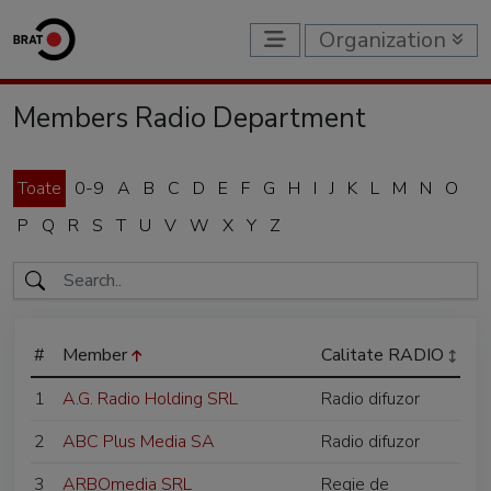
Organization
Members Radio Department
Toate
0-9
A
B
C
D
E
F
G
H
I
J
K
L
M
N
O
P
Q
R
S
T
U
V
W
X
Y
Z
#
Member
Calitate RADIO
1
A.G. Radio Holding SRL
Radio difuzor
2
ABC Plus Media SA
Radio difuzor
3
ARBOmedia SRL
Regie de