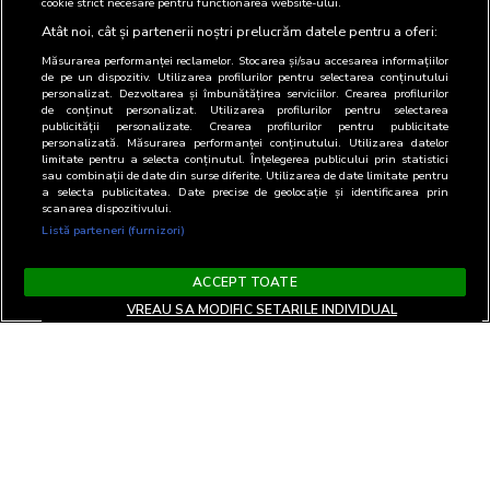
cookie strict necesare pentru functionarea website-ului.
Atât noi, cât și partenerii noștri prelucrăm datele pentru a oferi:
Măsurarea performanței reclamelor. Stocarea și/sau accesarea informațiilor
de pe un dispozitiv. Utilizarea profilurilor pentru selectarea conținutului
personalizat. Dezvoltarea și îmbunătățirea serviciilor. Crearea profilurilor
de conținut personalizat. Utilizarea profilurilor pentru selectarea
publicității personalizate. Crearea profilurilor pentru publicitate
personalizată. Măsurarea performanței conținutului. Utilizarea datelor
limitate pentru a selecta conținutul. Înțelegerea publicului prin statistici
sau combinații de date din surse diferite. Utilizarea de date limitate pentru
a selecta publicitatea. Date precise de geolocație și identificarea prin
scanarea dispozitivului.
Listă parteneri (furnizori)
ACCEPT TOATE
VREAU SA MODIFIC SETARILE INDIVIDUAL
Terms and Conditions
Privacy and cookies
Contact
Informare GDPR