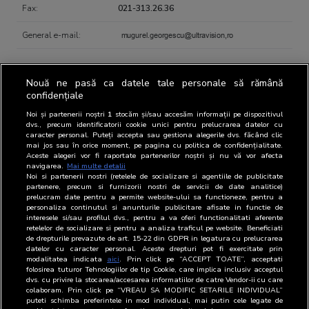
Fax:
021-313.26.36
General e-mail:
Nouă ne pasă ca datele tale personale să rămână
confidențiale
Contact person regarding BRAT
Noi și partenerii noștri
1
stocăm și/sau accesăm informații pe dispozitivul
dvs., precum identificatorii cookie unici pentru prelucrarea datelor cu
caracter personal. Puteți accepta sau gestiona alegerile dvs. făcând clic
mai jos sau în orice moment, pe pagina cu politica de confidențialitate.
Aceste alegeri vor fi raportate partenerilor noștri și nu vă vor afecta
Representatives
Name
Position
Email
Phone
navigarea.
Mai multe detalii
Noi si partenerii nostri (retelele de socializare si agentiile de publicitate
BRAT
Mugurel
Director
021-
partenere, precum si furnizorii nostri de servicii de date analitice)
prelucram date pentru a permite website-ului sa functioneze, pentru a
Georgescu
General
313.26.56
personaliza continutul si anunturile publicitare afisate in functie de
interesele si/sau profilul dvs., pentru a va oferi functionalitati aferente
OOH
Mugurel
Director
021-
retelelor de socializare si pentru a analiza traficul pe website. Beneficiati
Georgescu
General
313.26.56
de drepturile prevazute de art. 15-22 din GDPR in legatura cu prelucrarea
datelor cu caracter personal. Aceste drepturi pot fi exercitate prin
modalitatea indicata
aici
. Prin click pe “ACCEPT TOATE”, acceptati
folosirea tuturor Tehnologiilor de tip Cookie, care implica inclusiv acceptul
dvs. cu privire la stocarea/accesarea informatiilor de catre Vendor-ii cu care
colaboram. Prin click pe “VREAU SA MODIFIC SETARILE INDIVIDUAL”
puteti schimba preferintele in mod individual, mai putin cele legate de