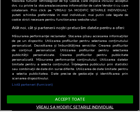
folosirea tuturor Tehnologiilor de tip Cookie, care implica inclusiv acceptul
Departament
Alexandra
Sef
0359-
dvs. cu privire la stocarea/accesarea informatiilor de catre Vendor-ii cu care
Media
Borod
departament
433.337
colaboram. Prin click pe “VREAU SA MODIFIC SETARILE INDIVIDUAL”
puteti schimba preferintele in mod individual, mai putin cele legate de
cookie strict necesare pentru functionarea website-ului.
Departament
Georgeta
Sef
0359-
Vanzari
Popa
departament
433.337
Atât noi, cât și partenerii noștri prelucrăm datele pentru a oferi:
Măsurarea performanței reclamelor. Stocarea și/sau accesarea informațiilor
de pe un dispozitiv. Utilizarea profilurilor pentru selectarea conținutului
personalizat. Dezvoltarea și îmbunătățirea serviciilor. Crearea profilurilor
de conținut personalizat. Utilizarea profilurilor pentru selectarea
publicității personalizate. Crearea profilurilor pentru publicitate
personalizată. Măsurarea performanței conținutului. Utilizarea datelor
limitate pentru a selecta conținutul. Înțelegerea publicului prin statistici
sau combinații de date din surse diferite. Utilizarea de date limitate pentru
a selecta publicitatea. Date precise de geolocație și identificarea prin
scanarea dispozitivului.
Listă parteneri (furnizori)
ACCEPT TOATE
VREAU SA MODIFIC SETARILE INDIVIDUAL