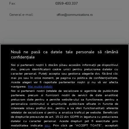
Fax:
0359-433.337
General e-mail:
Contact person regarding BRAT
Nouă ne pasă ca datele tale personale să rămână
confidențiale
Noi și partenerii noștri
1
stocăm și/sau accesăm informații pe dispozitivul
Representatives
Name
Position
Email
Phone
dvs., precum identificatorii cookie unici pentru prelucrarea datelor cu
caracter personal. Puteți accepta sau gestiona alegerile dvs. făcând clic
BRAT
Daniela
Director
0359-
mai jos sau în orice moment, pe pagina cu politica de confidențialitate.
Aceste alegeri vor fi raportate partenerilor noștri și nu vă vor afecta
Goga
General
433.337
navigarea.
Mai multe detalii
Noi si partenerii nostri (retelele de socializare si agentiile de publicitate
OOH
Daniela
Director
0359-
partenere, precum si furnizorii nostri de servicii de date analitice)
Goga
General
433.337
prelucram date pentru a permite website-ului sa functioneze, pentru a
personaliza continutul si anunturile publicitare afisate in functie de
interesele si/sau profilul dvs., pentru a va oferi functionalitati aferente
retelelor de socializare si pentru a analiza traficul pe website. Beneficiati
Department
de drepturile prevazute de art. 15-22 din GDPR in legatura cu prelucrarea
Department
chief
Position
Email
Phone
datelor cu caracter personal. Aceste drepturi pot fi exercitate prin
modalitatea indicata
aici
. Prin click pe “ACCEPT TOATE”, acceptati