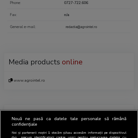
Phone:
0727-722.606
Fax:
n/a
General e-mail:
Media products
online
www.agrointel.ro
Contact person regarding BRAT
Nouă ne pasă ca datele tale personale să rămână
confidențiale
Noi și partenerii noștri
1
stocăm și/sau accesăm informații pe dispozitivul
Representatives
Name
Position
Email
Phone
dvs., precum identificatorii cookie unici pentru prelucrarea datelor cu