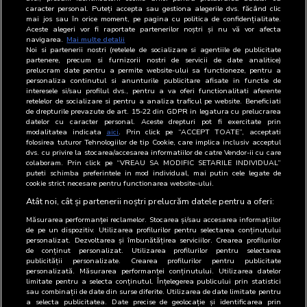
caracter personal. Puteți accepta sau gestiona alegerile dvs. făcând clic
BRAT
Vlad
Director
-
mai jos sau în orice moment, pe pagina cu politica de confidențialitate.
Aceste alegeri vor fi raportate partenerilor noștri și nu vă vor afecta
Macovei
General
navigarea.
Mai multe detalii
Noi si partenerii nostri (retelele de socializare si agentiile de publicitate
DI
Vlad
Director
-
partenere, precum si furnizorii nostri de servicii de date analitice)
Macovei
General
prelucram date pentru a permite website-ului sa functioneze, pentru a
personaliza continutul si anunturile publicitare afisate in functie de
interesele si/sau profilul dvs., pentru a va oferi functionalitati aferente
DPD
Vlad
Director
-
retelelor de socializare si pentru a analiza traficul pe website. Beneficiati
Macovei
General
de drepturile prevazute de art. 15-22 din GDPR in legatura cu prelucrarea
datelor cu caracter personal. Aceste drepturi pot fi exercitate prin
modalitatea indicata
aici
. Prin click pe “ACCEPT TOATE”, acceptati
folosirea tuturor Tehnologiilor de tip Cookie, care implica inclusiv acceptul
Department
dvs. cu privire la stocarea/accesarea informatiilor de catre Vendor-ii cu care
Department
chief
Position
Email
Phone
colaboram. Prin click pe “VREAU SA MODIFIC SETARILE INDIVIDUAL”
puteti schimba preferintele in mod individual, mai putin cele legate de
cookie strict necesare pentru functionarea website-ului.
Publicitate
Vlad
Director
-
Online
Macovei
General
Atât noi, cât și partenerii noștri prelucrăm datele pentru a oferi:
Măsurarea performanței reclamelor. Stocarea și/sau accesarea informațiilor
de pe un dispozitiv. Utilizarea profilurilor pentru selectarea conținutului
personalizat. Dezvoltarea și îmbunătățirea serviciilor. Crearea profilurilor
de conținut personalizat. Utilizarea profilurilor pentru selectarea
publicității personalizate. Crearea profilurilor pentru publicitate
personalizată. Măsurarea performanței conținutului. Utilizarea datelor
limitate pentru a selecta conținutul. Înțelegerea publicului prin statistici
sau combinații de date din surse diferite. Utilizarea de date limitate pentru
a selecta publicitatea. Date precise de geolocație și identificarea prin