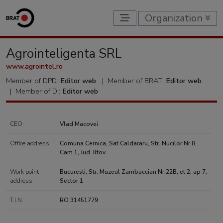
Organization
Agrointeligenta SRL
www.agrointel.ro
Member of DPD:
Editor web
|
Member of BRAT:
Editor web
|
Member of DI:
Editor web
CEO:
Vlad Macovei
Office address:
Comuna Cernica, Sat Caldararu, Str. Nucilor Nr 8,
Cam 1, Jud. Ilfov
Work point
Bucuresti, Str. Muzeul Zambaccian Nr.22B, et 2, ap 7,
address:
Sector 1
T.I.N.:
RO 31451779