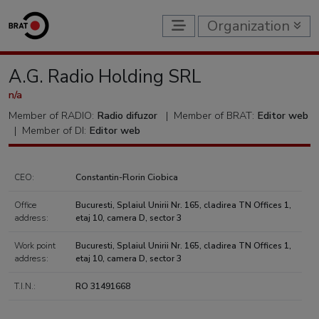
Organization
A.G. Radio Holding SRL
n/a
Member of RADIO:
Radio difuzor
|
Member of BRAT:
Editor web
|
Member of DI:
Editor web
CEO:
Constantin-Florin Ciobica
Office
Bucuresti, Splaiul Unirii Nr. 165, cladirea TN Offices 1,
address:
etaj 10, camera D, sector 3
Work point
Bucuresti, Splaiul Unirii Nr. 165, cladirea TN Offices 1,
address:
etaj 10, camera D, sector 3
T.I.N.:
RO 31491668