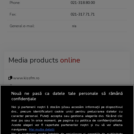
Phone:
021-318.80.00
Fax:
021-317.71.71
General e-mail:
Media products
online
www.kissfm.ro
www.magicfm.ro
Nouă ne pasă ca datele tale personale să rămână
www.onefm.ro
confidențiale
Noi și partenerii noștri
1
stocăm și/sau accesăm informații pe dispozitivul
dvs., precum identificatorii cookie unici pentru prelucrarea datelor cu
caracter personal. Puteți accepta sau gestiona alegerile dvs. făcând clic
mai jos sau în orice moment, pe pagina cu politica de confidențialitate.
Aceste alegeri vor fi raportate partenerilor noștri și nu vă vor afecta
Contact person regarding BRAT
navigarea.
Mai multe detalii
Noi si partenerii nostri (retelele de socializare si agentiile de publicitate