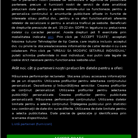
partenere, precum si furnizorii nostri de servicii de date analitice)
prelucram date pentru a permite website-ului sa functioneze, pentru a
Representatives
Name
Position
Email
Phone
personaliza continutul si anunturile publicitare afisate in functie de
interesele si/sau profilul dvs., pentru a va oferi functionalitati aferente
retelelor de socializare si pentru a analiza traficul pe website. Beneficiati
BRAT
Valeria
Imputernicit
021-
de drepturile prevazute de art. 15-22 din GDPR in legatura cu prelucrarea
Iliescu
318.80.00
datelor cu caracter personal. Aceste drepturi pot fi exercitate prin
modalitatea indicata
aici
. Prin click pe “ACCEPT TOATE”, acceptati
folosirea tuturor Tehnologiilor de tip Cookie, care implica inclusiv acceptul
DI
Valeria
Imputernicit
021-
dvs. cu privire la stocarea/accesarea informatiilor de catre Vendor-ii cu care
Iliescu
318.80.00
colaboram. Prin click pe “VREAU SA MODIFIC SETARILE INDIVIDUAL”
puteti schimba preferintele in mod individual, mai putin cele legate de
cookie strict necesare pentru functionarea website-ului.
RADIO
Valeria
Imputernicit
021-
Iliescu
318.80.00
Atât noi, cât și partenerii noștri prelucrăm datele pentru a oferi:
Măsurarea performanței reclamelor. Stocarea și/sau accesarea informațiilor
de pe un dispozitiv. Utilizarea profilurilor pentru selectarea conținutului
personalizat. Dezvoltarea și îmbunătățirea serviciilor. Crearea profilurilor
de conținut personalizat. Utilizarea profilurilor pentru selectarea
publicității personalizate. Crearea profilurilor pentru publicitate
personalizată. Măsurarea performanței conținutului. Utilizarea datelor
limitate pentru a selecta conținutul. Înțelegerea publicului prin statistici
sau combinații de date din surse diferite. Utilizarea de date limitate pentru
a selecta publicitatea. Date precise de geolocație și identificarea prin
scanarea dispozitivului.
Listă parteneri (furnizori)