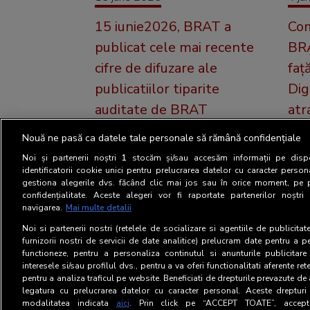
15 iunie2026, BRAT a
Com
publicat cele mai recente
BRA
cifre de difuzare ale
faț
publicatiilor tiparite
Dig
auditate de BRAT
atr
imp
Astazi 15 iunie, BRAT a publicat
Nouă ne pasă ca datele tale personale să rămână confidențiale
pen
cele mai recente cifre de difuzare
Noi și partenerii noștri
1
stocăm și/sau accesăm informații pe dispo
ale publicațiilor tip [...]
și 
identificatorii cookie unici pentru prelucrarea datelor cu caracter person
gestiona alegerile dvs. făcând clic mai jos sau în orice moment, pe 
Biro
confidențialitate. Aceste alegeri vor fi raportate partenerilor noștr
navigarea.
Mai multe detalii
Tran
poziț
Noi si partenerii nostri (retelele de socializare si agentiile de publicita
furnizorii nostri de servicii de date analitice) prelucram date pentru a p
functioneze, pentru a personaliza continutul si anunturile publicitare
interesele si/sau profilul dvs., pentru a va oferi functionalitati aferente ret
pentru a analiza traficul pe website. Beneficiati de drepturile prevazute de
legatura cu prelucrarea datelor cu caracter personal. Aceste drepturi 
modalitatea indicata
aici
. Prin click pe “ACCEPT TOATE”, acceptat