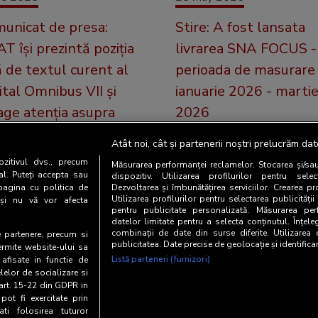
unicat de presa:
Stire: A fost lansata
T își prezintă poziția
livrarea SNA FOCUS -
ă de textul curent al
perioada de masurare
ital Omnibus VII și
ianuarie 2026 - marti
age atenția asupra
2026
ortanței acestuia
Luni, 25 mai, BRAT a publicat
Atât noi, cât și partenerii noștri prelucrăm dat
tru sustenabilitatea
cele mai recente rezultatel
zitivul dvs., precum
Măsurarea performanței reclamelor. Stocarea și/sa
FOCUS.
libertatea presei
al. Puteți accepta sau
dispozitiv. Utilizarea profilurilor pentru selec
pagina cu politica de
Dezvoltarea și îmbunătățirea serviciilor. Crearea pr
Utilizarea profilurilor pentru selectarea publicității
ul Român de Audit
i și nu vă vor afecta
pentru publicitate personalizată. Măsurarea perf
smedia (BRAT) își exprimă
datelor limitate pentru a selecta conținutul. Înțele
combinații de date din surse diferite. Utilizarea
ia față de textu [...]
te partenere, precum si
publicitatea. Date precise de geolocație și identifica
ermite website-ului sa
Listă parteneri (furnizori)
 afisate in functie de
elelor de socializare si
 art. 15-22 din GDPR in
pot fi exercitate prin
i folosirea tuturor