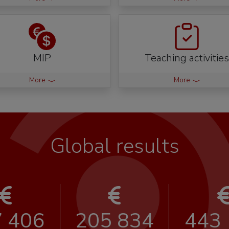
MIP
Teaching activities
More
More
Global results
 406
205 834
443