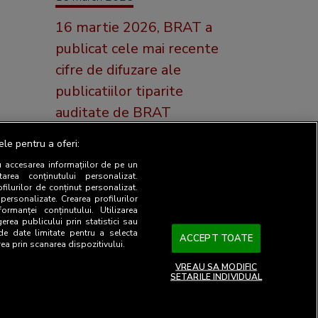
16 martie 2026, BRAT a
publicat cele mai recente
cifre de difuzare ale
e
publicatiilor tiparite
auditate de BRAT
Astazi 16 martie, BRAT a
ele pentru a oferi:
e SNA
publicat cele mai recente cifre de
u accesarea informațiilor de pe un
difuzare ale publicațiilor ti [...]
tarea conținutului personalizat.
ofilurilor de conținut personalizat.
 personalizate. Crearea profilurilor
ormanței conținutului. Utilizarea
gerea publicului prin statistici sau
 de date limitate pentru a selecta
ACCEPT TOATE
rea prin scanarea dispozitivului.
VREAU SA MODIFIC
SETARILE INDIVIDUAL