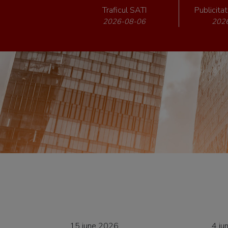
Traficul SATI
Publicita
2026-08-06
202
15 june 2026
4 ju