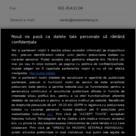
Fax:
021-314.11.04
General e-mail:
Nouă ne pasă ca datele tale personale să rămână
confidențiale
Noi și partenerii noștri
1
stocăm și/sau accesăm informații pe dispozitivul
Contact person regarding BRAT
dvs., precum identificatorii cookie unici pentru prelucrarea datelor cu
caracter personal. Puteți accepta sau gestiona alegerile dvs. făcând clic
mai jos sau în orice moment, pe pagina cu politica de confidențialitate.
Aceste alegeri vor fi raportate partenerilor noștri și nu vă vor afecta
navigarea.
Mai multe detalii
Representatives
Name
Position
Email
Phone
Noi si partenerii nostri (retelele de socializare si agentiile de publicitate
partenere, precum si furnizorii nostri de servicii de date analitice)
BRAT
Marian
Director
021-
prelucram date pentru a permite website-ului sa functioneze, pentru a
personaliza continutul si anunturile publicitare afisate in functie de
Strachinescu
General
314.11.02
interesele si/sau profilul dvs., pentru a va oferi functionalitati aferente
retelelor de socializare si pentru a analiza traficul pe website. Beneficiati
RADIO
Marian
Director
021-
de drepturile prevazute de art. 15-22 din GDPR in legatura cu prelucrarea
Strachinescu
General
314.11.02
datelor cu caracter personal. Aceste drepturi pot fi exercitate prin
modalitatea indicata
aici
. Prin click pe “ACCEPT TOATE”, acceptati
folosirea tuturor Tehnologiilor de tip Cookie, care implica inclusiv acceptul
dvs. cu privire la stocarea/accesarea informatiilor de catre Vendor-ii cu care
colaboram. Prin click pe “VREAU SA MODIFIC SETARILE INDIVIDUAL”
puteti schimba preferintele in mod individual, mai putin cele legate de