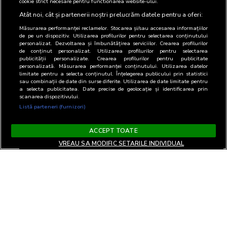
cookie strict necesare pentru functionarea website-ului.
Atât noi, cât și partenerii noștri prelucrăm datele pentru a oferi:
Măsurarea performanței reclamelor. Stocarea și/sau accesarea informațiilor
de pe un dispozitiv. Utilizarea profilurilor pentru selectarea conținutului
personalizat. Dezvoltarea și îmbunătățirea serviciilor. Crearea profilurilor
de conținut personalizat. Utilizarea profilurilor pentru selectarea
publicității personalizate. Crearea profilurilor pentru publicitate
personalizată. Măsurarea performanței conținutului. Utilizarea datelor
limitate pentru a selecta conținutul. Înțelegerea publicului prin statistici
sau combinații de date din surse diferite. Utilizarea de date limitate pentru
a selecta publicitatea. Date precise de geolocație și identificarea prin
scanarea dispozitivului.
Listă parteneri (furnizori)
ACCEPT TOATE
VREAU SA MODIFIC SETARILE INDIVIDUAL
Terms and Conditions
Privacy and cookies
Contact
Informare GDPR