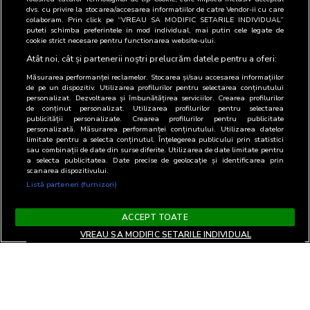
BRAT
Andreea
Administrator
-
dvs. cu privire la stocarea/accesarea informatiilor de catre Vendor-ii cu care
Traicu
colaboram. Prin click pe “VREAU SA MODIFIC SETARILE INDIVIDUAL”
puteti schimba preferintele in mod individual, mai putin cele legate de
cookie strict necesare pentru functionarea website-ului.
DI
Andreea
Administrator
-
Traicu
Atât noi, cât și partenerii noștri prelucrăm datele pentru a oferi:
Măsurarea performanței reclamelor. Stocarea și/sau accesarea informațiilor
de pe un dispozitiv. Utilizarea profilurilor pentru selectarea conținutului
personalizat. Dezvoltarea și îmbunătățirea serviciilor. Crearea profilurilor
de conținut personalizat. Utilizarea profilurilor pentru selectarea
publicității personalizate. Crearea profilurilor pentru publicitate
personalizată. Măsurarea performanței conținutului. Utilizarea datelor
limitate pentru a selecta conținutul. Înțelegerea publicului prin statistici
sau combinații de date din surse diferite. Utilizarea de date limitate pentru
a selecta publicitatea. Date precise de geolocație și identificarea prin
scanarea dispozitivului.
Listă parteneri (furnizori)
ACCEPT TOATE
VREAU SA MODIFIC SETARILE INDIVIDUAL