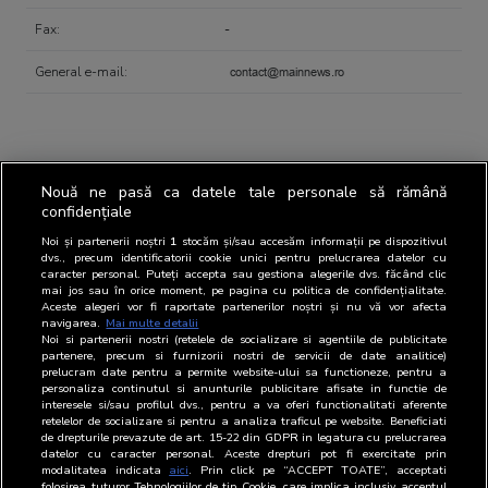
Fax:
-
General e-mail:
Media products
online
Nouă ne pasă ca datele tale personale să rămână
confidențiale
Noi și partenerii noștri
1
stocăm și/sau accesăm informații pe dispozitivul
dvs., precum identificatorii cookie unici pentru prelucrarea datelor cu
www.mainnews.ro
caracter personal. Puteți accepta sau gestiona alegerile dvs. făcând clic
mai jos sau în orice moment, pe pagina cu politica de confidențialitate.
Aceste alegeri vor fi raportate partenerilor noștri și nu vă vor afecta
navigarea.
Mai multe detalii
Noi si partenerii nostri (retelele de socializare si agentiile de publicitate
partenere, precum si furnizorii nostri de servicii de date analitice)
Contact person regarding BRAT
prelucram date pentru a permite website-ului sa functioneze, pentru a
personaliza continutul si anunturile publicitare afisate in functie de
interesele si/sau profilul dvs., pentru a va oferi functionalitati aferente
retelelor de socializare si pentru a analiza traficul pe website. Beneficiati
de drepturile prevazute de art. 15-22 din GDPR in legatura cu prelucrarea
Representatives
Name
Position
Email
Phone
datelor cu caracter personal. Aceste drepturi pot fi exercitate prin
modalitatea indicata
aici
. Prin click pe “ACCEPT TOATE”, acceptati
folosirea tuturor Tehnologiilor de tip Cookie, care implica inclusiv acceptul