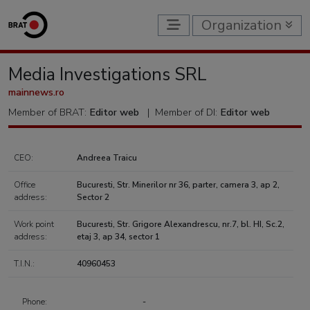
Organization
Media Investigations SRL
mainnews.ro
Member of BRAT:
Editor web
|
Member of DI:
Editor web
CEO:
Andreea Traicu
Office
Bucuresti, Str. Minerilor nr 36, parter, camera 3, ap 2,
address:
Sector 2
Work point
Bucuresti, Str. Grigore Alexandrescu, nr.7, bl. HI, Sc.2,
address:
etaj 3, ap 34, sector 1
T.I.N.:
40960453
Phone:
-