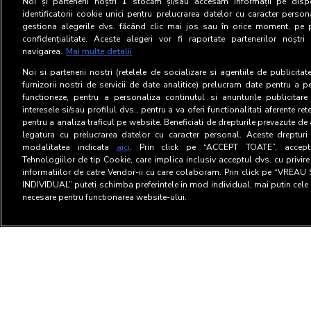
Noi și partenerii noștri
1
stocăm și/sau accesăm informații pe dispo
identificatorii cookie unici pentru prelucrarea datelor cu caracter person
gestiona alegerile dvs. făcând clic mai jos sau în orice moment, pe 
confidențialitate. Aceste alegeri vor fi raportate partenerilor noștr
navigarea.
Mai multe detalii
Noi si partenerii nostri (retelele de socializare si agentiile de publicita
furnizorii nostri de servicii de date analitice) prelucram date pentru a p
functioneze, pentru a personaliza continutul si anunturile publicitare
interesele si/sau profilul dvs., pentru a va oferi functionalitati aferente ret
pentru a analiza traficul pe website. Beneficiati de drepturile prevazute de
legatura cu prelucrarea datelor cu caracter personal. Aceste drepturi 
modalitatea indicata
aici
. Prin click pe “ACCEPT TOATE”, acceptat
Tehnologiilor de tip Cookie, care implica inclusiv acceptul dvs. cu privir
informatiilor de catre Vendor-ii cu care colaboram. Prin click pe “VRE
INDIVIDUAL” puteti schimba preferintele in mod individual, mai putin cele 
necesare pentru functionarea website-ului.
Terms and Conditions
Privac