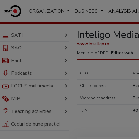
ORGANIZATION
BUSINESS
ANALYSIS A
Inteligo Medi
SATI
www.inteligo.ro
SAO
Member of DPD:
Editor web
|
Print
Podcasts
CEO:
Vl
FOCUS multimedia
Office address:
Buc
MIP
Work point address:
Buc
T.I.N.:
RO
Teaching activities
Coduri de bune practici