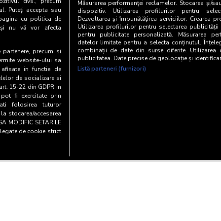
zitivul dvs., precum
Măsurarea performanței reclamelor. Stocarea și/sa
al. Puteți accepta sau
dispozitiv. Utilizarea profilurilor pentru selec
pagina cu politica de
Dezvoltarea și îmbunătățirea serviciilor. Crearea pr
Utilizarea profilurilor pentru selectarea publicității
i și nu vă vor afecta
pentru publicitate personalizată. Măsurarea perf
datelor limitate pentru a selecta conținutul. Înțele
combinații de date din surse diferite. Utilizarea
te partenere, precum si
publicitatea. Date precise de geolocație și identifica
ermite website-ului sa
Listă parteneri (furnizori)
 afisate in functie de
elelor de socializare si
 art. 15-22 din GDPR in
pot fi exercitate prin
i folosirea tuturor
e la stocarea/accesarea
AU SA MODIFIC SETARILE
legate de cookie strict
Copyright© 20
y and cookies