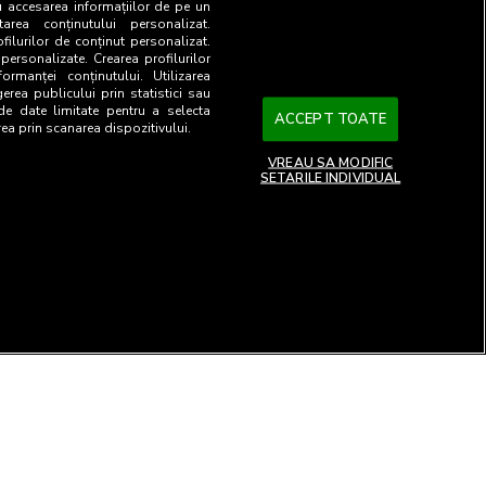
u accesarea informațiilor de pe un
tarea conținutului personalizat.
ofilurilor de conținut personalizat.
 personalizate. Crearea profilurilor
ormanței conținutului. Utilizarea
gerea publicului prin statistici sau
 de date limitate pentru a selecta
ACCEPT TOATE
rea prin scanarea dispozitivului.
VREAU SA MODIFIC
SETARILE INDIVIDUAL
26