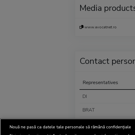
Media product
www.avocatnet.ro
Contact perso
Representatives
DI
BRAT
DPD
Nouă ne pasă ca datele tale personale să rămână confidențiale