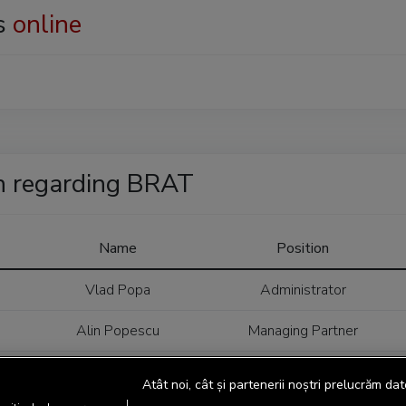
s
online
n regarding BRAT
Name
Position
Vlad Popa
Administrator
Alin Popescu
Managing Partner
Vlad Popa
Administrator
Atât noi, cât și partenerii noștri prelucrăm dat