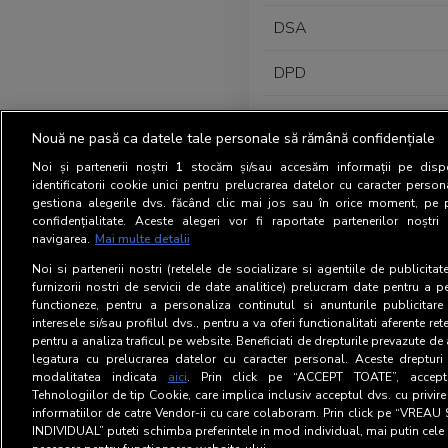
DSA
DPD
DPD
Nouă ne pasă ca datele tale personale să rămână confidențiale
DDAS
Noi și partenerii noștri
1
stocăm și/sau accesăm informații pe dispo
identificatorii cookie unici pentru prelucrarea datelor cu caracter person
gestiona alegerile dvs. făcând clic mai jos sau în orice moment, pe 
confidențialitate. Aceste alegeri vor fi raportate partenerilor noștr
Department
navigarea.
Mai multe detalii
Publicitate Online
Noi si partenerii nostri (retelele de socializare si agentiile de publicita
furnizorii nostri de servicii de date analitice) prelucram date pentru a p
functioneze, pentru a personaliza continutul si anunturile publicitare
Publicitate Print
interesele si/sau profilul dvs., pentru a va oferi functionalitati aferente ret
pentru a analiza traficul pe website. Beneficiati de drepturile prevazute de
legatura cu prelucrarea datelor cu caracter personal. Aceste drepturi 
modalitatea indicata
aici
. Prin click pe “ACCEPT TOATE”, acceptat
Tehnologiilor de tip Cookie, care implica inclusiv acceptul dvs. cu privir
informatiilor de catre Vendor-ii cu care colaboram. Prin click pe “VRE
INDIVIDUAL” puteti schimba preferintele in mod individual, mai putin cele 