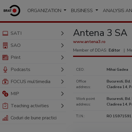
ORGANIZATION
BUSINESS
ANALYSIS A
Antena 3 SA
SATI
www.antena3.ro
SAO
Member of DDAS:
Editor
|
Me
Print
Podcasts
CEO:
Mihai Gadea
FOCUS multimedia
Office
Bucuresti, Bd.
address:
Cladirea 14, P
MIP
Work point
Bucuresti, Bd.
address:
Cladirea 14, P
Teaching activities
T.I.N.:
RO 15971591
Coduri de bune practici