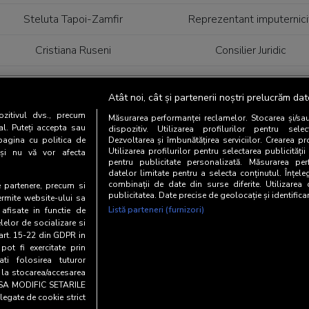
Steluta Tapoi-Zamfir
Reprezentant imputernici
Cristiana Ruseni
Consilier Juridic
Valentina-Adriana Dutulescu
Director Departament Onl
Atât noi, cât și partenerii noștri prelucrăm dat
Steluta Tapoi-Zamfir
Reprezentant imputernici
zitivul dvs., precum
Măsurarea performanței reclamelor. Stocarea și/sa
al. Puteți accepta sau
dispozitiv. Utilizarea profilurilor pentru selec
pagina cu politica de
Dezvoltarea și îmbunătățirea serviciilor. Crearea pr
Utilizarea profilurilor pentru selectarea publicității
i și nu vă vor afecta
Department chief
Position
pentru publicitate personalizată. Măsurarea perf
datelor limitate pentru a selecta conținutul. Înțele
George Ștefănucă
combinații de date din surse diferite. Utilizarea
Online Sales Director
te partenere, precum si
publicitatea. Date precise de geolocație și identifica
ermite website-ului sa
Listă parteneri (furnizori)
 afisate in functie de
Roxana Iacob
Manager Proiect
elelor de socializare si
 art. 15-22 din GDPR in
pot fi exercitate prin
i folosirea tuturor
e la stocarea/accesarea
AU SA MODIFIC SETARILE
legate de cookie strict