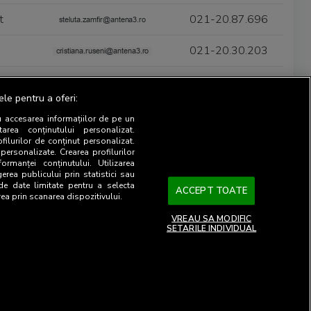
t
021-20.87.696
021-20.30.203
ine
-
ele pentru a oferi:
t
021-20.87.696
u accesarea informațiilor de pe un
tarea conținutului personalizat.
ofilurilor de conținut personalizat.
 personalizate. Crearea profilurilor
Email
Phone
ormanței conținutului. Utilizarea
gerea publicului prin statistici sau
 de date limitate pentru a selecta
021-20.30.203
ACCEPT TOATE
rea prin scanarea dispozitivului.
021-20.30.203
VREAU SA MODIFIC
SETARILE INDIVIDUAL