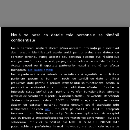
Nouă ne pasă ca datele tale personale să rămână
confidențiale
Noi și partenerii noștri
1
stocăm și/sau accesăm informații pe dispozitivul
dvs., precum identificatorii cookie unici pentru prelucrarea datelor cu
caracter personal. Puteți accepta sau gestiona alegerile dvs. făcând clic
mai jos sau în orice moment, pe pagina cu politica de confidențialitate.
Aceste alegeri vor fi raportate partenerilor noștri și nu vă vor afecta
navigarea.
Mai multe detalii
Noi si partenerii nostri (retelele de socializare si agentiile de publicitate
partenere, precum si furnizorii nostri de servicii de date analitice)
prelucram date pentru a permite website-ului sa functioneze, pentru a
personaliza continutul si anunturile publicitare afisate in functie de
interesele si/sau profilul dvs., pentru a va oferi functionalitati aferente
retelelor de socializare si pentru a analiza traficul pe website. Beneficiati
de drepturile prevazute de art. 15-22 din GDPR in legatura cu prelucrarea
datelor cu caracter personal. Aceste drepturi pot fi exercitate prin
modalitatea indicata
aici
. Prin click pe “ACCEPT TOATE”, acceptati
folosirea tuturor Tehnologiilor de tip Cookie, care implica inclusiv acceptul
dvs. cu privire la stocarea/accesarea informatiilor de catre Vendor-ii cu care
colaboram. Prin click pe “VREAU SA MODIFIC SETARILE INDIVIDUAL”
puteti schimba preferintele in mod individual, mai putin cele legate de