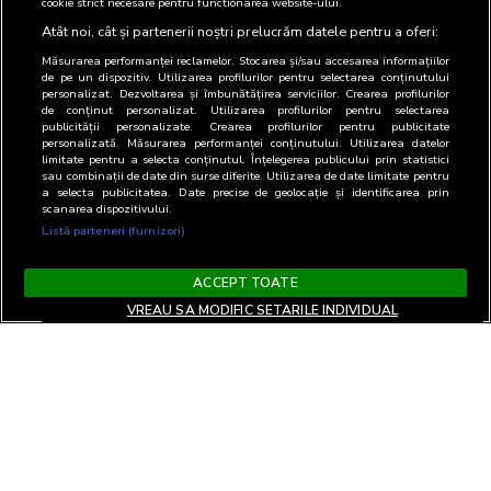
cookie strict necesare pentru functionarea website-ului.
Atât noi, cât și partenerii noștri prelucrăm datele pentru a oferi:
Măsurarea performanței reclamelor. Stocarea și/sau accesarea informațiilor
de pe un dispozitiv. Utilizarea profilurilor pentru selectarea conținutului
personalizat. Dezvoltarea și îmbunătățirea serviciilor. Crearea profilurilor
de conținut personalizat. Utilizarea profilurilor pentru selectarea
publicității personalizate. Crearea profilurilor pentru publicitate
personalizată. Măsurarea performanței conținutului. Utilizarea datelor
limitate pentru a selecta conținutul. Înțelegerea publicului prin statistici
sau combinații de date din surse diferite. Utilizarea de date limitate pentru
a selecta publicitatea. Date precise de geolocație și identificarea prin
scanarea dispozitivului.
Listă parteneri (furnizori)
ACCEPT TOATE
VREAU SA MODIFIC SETARILE INDIVIDUAL
Terms and Conditions
Privacy and cookies
Contact
Informare GDPR