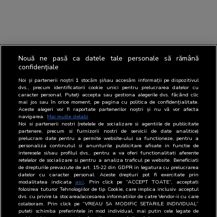
Nouă ne pasă ca datele tale personale să rămână
confidențiale
Noi și partenerii noștri
1
stocăm și/sau accesăm informații pe dispozitivul
dvs., precum identificatorii cookie unici pentru prelucrarea datelor cu
caracter personal. Puteți accepta sau gestiona alegerile dvs. făcând clic
mai jos sau în orice moment, pe pagina cu politica de confidențialitate.
Aceste alegeri vor fi raportate partenerilor noștri și nu vă vor afecta
navigarea.
Mai multe detalii
Noi si partenerii nostri (retelele de socializare si agentiile de publicitate
partenere, precum si furnizorii nostri de servicii de date analitice)
prelucram date pentru a permite website-ului sa functioneze, pentru a
personaliza continutul si anunturile publicitare afisate in functie de
interesele si/sau profilul dvs., pentru a va oferi functionalitati aferente
retelelor de socializare si pentru a analiza traficul pe website. Beneficiati
de drepturile prevazute de art. 15-22 din GDPR in legatura cu prelucrarea
datelor cu caracter personal. Aceste drepturi pot fi exercitate prin
modalitatea indicata
aici
. Prin click pe “ACCEPT TOATE”, acceptati
folosirea tuturor Tehnologiilor de tip Cookie, care implica inclusiv acceptul
dvs. cu privire la stocarea/accesarea informatiilor de catre Vendor-ii cu care
colaboram. Prin click pe “VREAU SA MODIFIC SETARILE INDIVIDUAL”
puteti schimba preferintele in mod individual, mai putin cele legate de