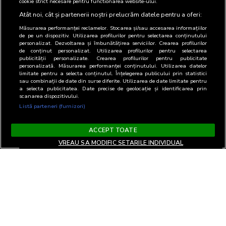
cookie strict necesare pentru functionarea website-ului.
Atât noi, cât și partenerii noștri prelucrăm datele pentru a oferi:
Măsurarea performanței reclamelor. Stocarea și/sau accesarea informațiilor
de pe un dispozitiv. Utilizarea profilurilor pentru selectarea conținutului
personalizat. Dezvoltarea și îmbunătățirea serviciilor. Crearea profilurilor
de conținut personalizat. Utilizarea profilurilor pentru selectarea
publicității personalizate. Crearea profilurilor pentru publicitate
personalizată. Măsurarea performanței conținutului. Utilizarea datelor
limitate pentru a selecta conținutul. Înțelegerea publicului prin statistici
sau combinații de date din surse diferite. Utilizarea de date limitate pentru
a selecta publicitatea. Date precise de geolocație și identificarea prin
scanarea dispozitivului.
Listă parteneri (furnizori)
ACCEPT TOATE
VREAU SA MODIFIC SETARILE INDIVIDUAL
Terms and Conditions
Privacy and cookies
Contact
Informare GDPR