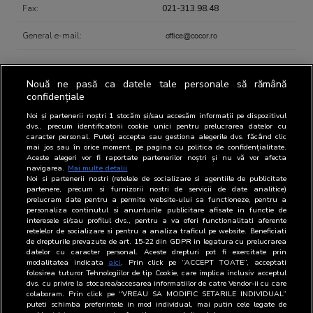
Fax:
021-313.98.48
General e-mail:
Nouă ne pasă ca datele tale personale să rămână
confidențiale
Contact person regarding BRAT
Noi și partenerii noștri
1
stocăm și/sau accesăm informații pe dispozitivul
dvs., precum identificatorii cookie unici pentru prelucrarea datelor cu
caracter personal. Puteți accepta sau gestiona alegerile dvs. făcând clic
mai jos sau în orice moment, pe pagina cu politica de confidențialitate.
Aceste alegeri vor fi raportate partenerilor noștri și nu vă vor afecta
Representatives
Name
Position
Email
Phone
navigarea.
Mai multe detalii
Noi si partenerii nostri (retelele de socializare si agentiile de publicitate
BRAT
Carmen
Director
021-
partenere, precum si furnizorii nostri de servicii de date analitice)
prelucram date pentru a permite website-ului sa functioneze, pentru a
Andrei
313.14.0
personaliza continutul si anunturile publicitare afisate in functie de
interesele si/sau profilul dvs., pentru a va oferi functionalitati aferente
OOH
Carmen
Director;Production
021-
retelelor de socializare si pentru a analiza traficul pe website. Beneficiati
Andrei;Ciprian
Manager
313.14.0
de drepturile prevazute de art. 15-22 din GDPR in legatura cu prelucrarea
datelor cu caracter personal. Aceste drepturi pot fi exercitate prin
Ursan
modalitatea indicata
aici
. Prin click pe “ACCEPT TOATE”, acceptati
folosirea tuturor Tehnologiilor de tip Cookie, care implica inclusiv acceptul
dvs. cu privire la stocarea/accesarea informatiilor de catre Vendor-ii cu care
colaboram. Prin click pe “VREAU SA MODIFIC SETARILE INDIVIDUAL”
puteti schimba preferintele in mod individual, mai putin cele legate de