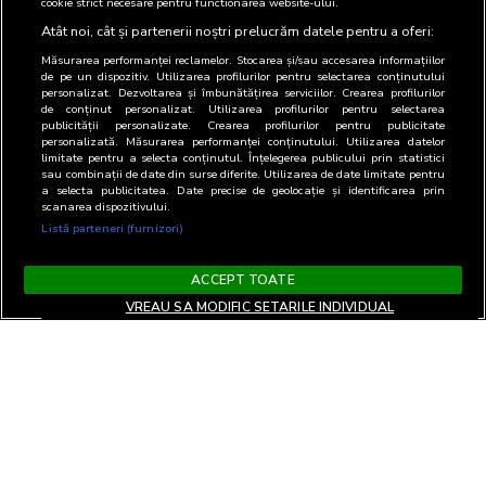
cookie strict necesare pentru functionarea website-ului.
Atât noi, cât și partenerii noștri prelucrăm datele pentru a oferi:
Măsurarea performanței reclamelor. Stocarea și/sau accesarea informațiilor
de pe un dispozitiv. Utilizarea profilurilor pentru selectarea conținutului
personalizat. Dezvoltarea și îmbunătățirea serviciilor. Crearea profilurilor
de conținut personalizat. Utilizarea profilurilor pentru selectarea
publicității personalizate. Crearea profilurilor pentru publicitate
personalizată. Măsurarea performanței conținutului. Utilizarea datelor
limitate pentru a selecta conținutul. Înțelegerea publicului prin statistici
sau combinații de date din surse diferite. Utilizarea de date limitate pentru
a selecta publicitatea. Date precise de geolocație și identificarea prin
scanarea dispozitivului.
Listă parteneri (furnizori)
ACCEPT TOATE
VREAU SA MODIFIC SETARILE INDIVIDUAL
Terms and Conditions
Privacy and cookies
Contact
Informare GDPR