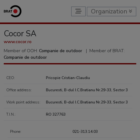
Organization
Cocor SA
www.cocor.ro
Member of OOH:
Companie de outdoor
|
Member of BRAT:
Companie de outdoor
CEO:
Pricopie Cristian-Claudiu
Office address:
Bucuresti, B-dul I.C.Bratianu Nr.29-33, Sector 3
Work point address:
Bucuresti, B-dul I.C.Bratianu Nr.29-33, Sector 3
T.I.N.:
RO 327763
Phone:
021-313.14.03