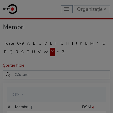
Organizație
Membri
Toate
0-9
A
B
C
D
E
F
G
H
I
J
K
L
M
N
O
P
Q
R
S
T
U
V
W
X
Y
Z
Șterge filtre
DSM
#
Membru
DSM