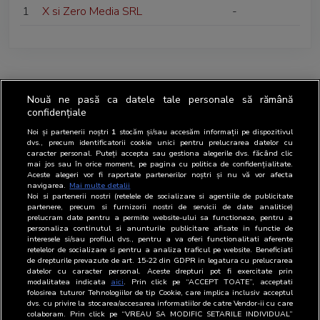
1
X si Zero Media SRL
-
Nouă ne pasă ca datele tale personale să rămână
confidențiale
Noi și partenerii noștri
1
stocăm și/sau accesăm informații pe dispozitivul
dvs., precum identificatorii cookie unici pentru prelucrarea datelor cu
caracter personal. Puteți accepta sau gestiona alegerile dvs. făcând clic
mai jos sau în orice moment, pe pagina cu politica de confidențialitate.
Aceste alegeri vor fi raportate partenerilor noștri și nu vă vor afecta
navigarea.
Mai multe detalii
Noi si partenerii nostri (retelele de socializare si agentiile de publicitate
partenere, precum si furnizorii nostri de servicii de date analitice)
prelucram date pentru a permite website-ului sa functioneze, pentru a
personaliza continutul si anunturile publicitare afisate in functie de
interesele si/sau profilul dvs., pentru a va oferi functionalitati aferente
retelelor de socializare si pentru a analiza traficul pe website. Beneficiati
de drepturile prevazute de art. 15-22 din GDPR in legatura cu prelucrarea
datelor cu caracter personal. Aceste drepturi pot fi exercitate prin
modalitatea indicata
aici
. Prin click pe “ACCEPT TOATE”, acceptati
folosirea tuturor Tehnologiilor de tip Cookie, care implica inclusiv acceptul
dvs. cu privire la stocarea/accesarea informatiilor de catre Vendor-ii cu care
colaboram. Prin click pe “VREAU SA MODIFIC SETARILE INDIVIDUAL”