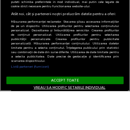
puteti schimba preferintele in mod individual, mai putin cele legate de
cookie strict necesare pentru functionarea website-ului.
Atât noi, cât și partenerii noștri prelucrăm datele pentru a oferi:
Măsurarea performanței reclamelor. Stocarea și/sau accesarea informațiilor
de pe un dispozitiv. Utilizarea profilurilor pentru selectarea conținutului
personalizat. Dezvoltarea și îmbunătățirea serviciilor. Crearea profilurilor
de conținut personalizat. Utilizarea profilurilor pentru selectarea
publicității personalizate. Crearea profilurilor pentru publicitate
personalizată. Măsurarea performanței conținutului. Utilizarea datelor
limitate pentru a selecta conținutul. Înțelegerea publicului prin statistici
sau combinații de date din surse diferite. Utilizarea de date limitate pentru
a selecta publicitatea. Date precise de geolocație și identificarea prin
scanarea dispozitivului.
Listă parteneri (furnizori)
ACCEPT TOATE
VREAU SA MODIFIC SETARILE INDIVIDUAL
Termeni si Conditii
Confidentialitate si cookies