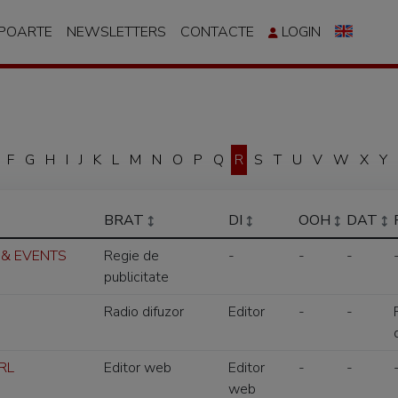
APOARTE
NEWSLETTERS
CONTACTE
LOGIN
F
G
H
I
J
K
L
M
N
O
P
Q
R
S
T
U
V
W
X
Y
BRAT
DI
OOH
DAT
 & EVENTS
Regie de
-
-
-
publicitate
Radio difuzor
Editor
-
-
SRL
Editor web
Editor
-
-
web