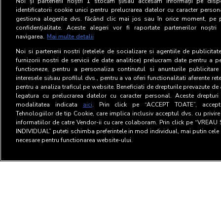
Noi și partenerii noștri
1
stocăm și/sau accesăm informații pe dispo
identificatorii cookie unici pentru prelucrarea datelor cu caracter person
gestiona alegerile dvs. făcând clic mai jos sau în orice moment, pe 
confidențialitate. Aceste alegeri vor fi raportate partenerilor noștr
navigarea.
Mai multe detalii
Noi si partenerii nostri (retelele de socializare si agentiile de publicita
furnizorii nostri de servicii de date analitice) prelucram date pentru a p
functioneze, pentru a personaliza continutul si anunturile publicitare
interesele si/sau profilul dvs., pentru a va oferi functionalitati aferente ret
pentru a analiza traficul pe website. Beneficiati de drepturile prevazute de
legatura cu prelucrarea datelor cu caracter personal. Aceste drepturi 
modalitatea indicata
aici
. Prin click pe “ACCEPT TOATE”, acceptat
Tehnologiilor de tip Cookie, care implica inclusiv acceptul dvs. cu privir
informatiilor de catre Vendor-ii cu care colaboram. Prin click pe “VRE
INDIVIDUAL” puteti schimba preferintele in mod individual, mai putin cele 
necesare pentru functionarea website-ului.
Termeni si Conditii
Confid