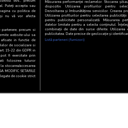
zitivul dvs., precum
Măsurarea performanței reclamelor. Stocarea și/sa
al. Puteți accepta sau
dispozitiv. Utilizarea profilurilor pentru selec
pagina cu politica de
Dezvoltarea și îmbunătățirea serviciilor. Crearea pr
Utilizarea profilurilor pentru selectarea publicității
i și nu vă vor afecta
pentru publicitate personalizată. Măsurarea perf
datelor limitate pentru a selecta conținutul. Înțele
combinații de date din surse diferite. Utilizarea
te partenere, precum si
publicitatea. Date precise de geolocație și identifica
ermite website-ului sa
Listă parteneri (furnizori)
 afisate in functie de
elelor de socializare si
 art. 15-22 din GDPR in
pot fi exercitate prin
i folosirea tuturor
e la stocarea/accesarea
AU SA MODIFIC SETARILE
legate de cookie strict
Copyright© 20
entialitate si cookies