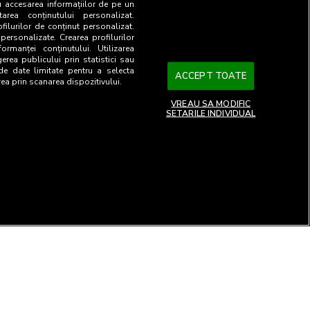
u accesarea informațiilor de pe un
tarea conținutului personalizat.
ofilurilor de conținut personalizat.
 personalizate. Crearea profilurilor
ormanței conținutului. Utilizarea
gerea publicului prin statistici sau
 de date limitate pentru a selecta
ACCEPT TOATE
rea prin scanarea dispozitivului.
VREAU SA MODIFIC
SETARILE INDIVIDUAL
26