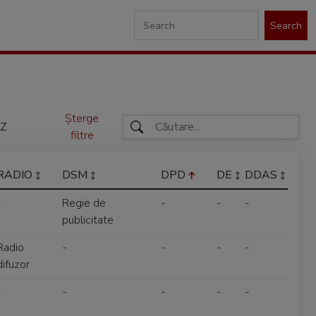
Search
Șterge
Z
filtre
RADIO
DSM
DPD
DE
DDAS
-
Regie de
-
-
-
publicitate
Radio
-
-
-
-
difuzor
-
-
-
-
-