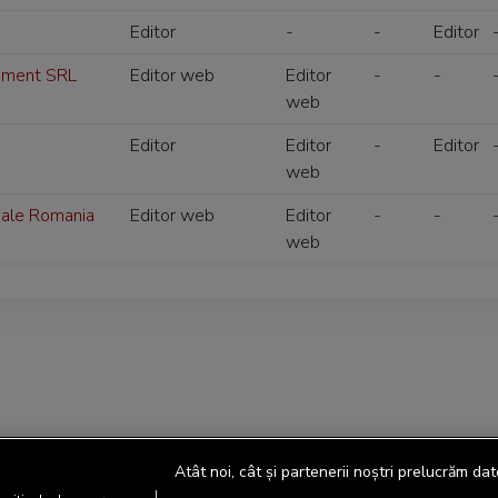
Editor
-
-
Editor
ement SRL
Editor web
Editor
-
-
web
Editor
Editor
-
Editor
web
nale Romania
Editor web
Editor
-
-
web
Atât noi, cât și partenerii noștri prelucrăm dat