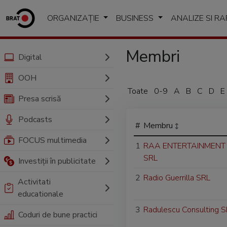
ORGANIZAȚIE
BUSINESS
ANALIZE SI R
Membri
Digital
OOH
Toate
0-9
A
B
C
D
E
Presa scrisă
Podcasts
#
Membru
FOCUS multimedia
1
RAA ENTERTAINMENT
SRL
Investiții în publicitate
2
Radio Guerrilla SRL
Activitati
educationale
3
Radulescu Consulting 
Coduri de bune practici