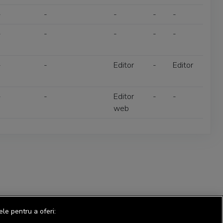
-
-
-
-
-
-
-
-
-
-
-
-
Editor
-
Editor
-
-
Editor
-
-
web
ele pentru a oferi: