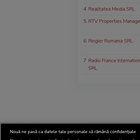
4
Realitatea Media SRL
5
RTV Properties Manag
6
Ringier Romania SRL
7
Radio France Internatio
SRL
Nouă ne pasă ca datele tale personale să rămână confidențiale