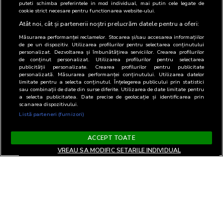
puteti schimba preferintele in mod individual, mai putin cele legate de
cookie strict necesare pentru functionarea website-ului.
Atât noi, cât și partenerii noștri prelucrăm datele pentru a oferi:
Măsurarea performanței reclamelor. Stocarea și/sau accesarea informațiilor
de pe un dispozitiv. Utilizarea profilurilor pentru selectarea conținutului
personalizat. Dezvoltarea și îmbunătățirea serviciilor. Crearea profilurilor
de conținut personalizat. Utilizarea profilurilor pentru selectarea
publicității personalizate. Crearea profilurilor pentru publicitate
personalizată. Măsurarea performanței conținutului. Utilizarea datelor
limitate pentru a selecta conținutul. Înțelegerea publicului prin statistici
sau combinații de date din surse diferite. Utilizarea de date limitate pentru
a selecta publicitatea. Date precise de geolocație și identificarea prin
scanarea dispozitivului.
Listă parteneri (furnizori)
ACCEPT TOATE
VREAU SA MODIFIC SETARILE INDIVIDUAL
Termeni si Conditii
Confidentialitate si cookies