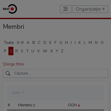
Organizație
Membri
Toate
0-9
A
B
C
D
E
F
G
H
I
J
K
L
M
N
O
P
Q
R
S
T
U
V
W
X
Y
Z
Șterge filtre
OOH
#
Membru
OOH