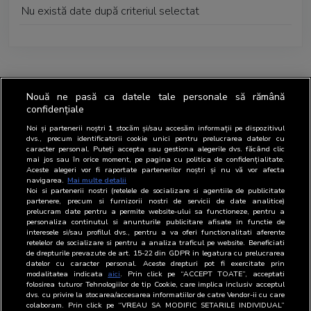
Nu există date după criteriul selectat
Nouă ne pasă ca datele tale personale să rămână
confidențiale
Noi și partenerii noștri
1
stocăm și/sau accesăm informații pe dispozitivul
dvs., precum identificatorii cookie unici pentru prelucrarea datelor cu
caracter personal. Puteți accepta sau gestiona alegerile dvs. făcând clic
mai jos sau în orice moment, pe pagina cu politica de confidențialitate.
Aceste alegeri vor fi raportate partenerilor noștri și nu vă vor afecta
navigarea.
Mai multe detalii
Noi si partenerii nostri (retelele de socializare si agentiile de publicitate
partenere, precum si furnizorii nostri de servicii de date analitice)
prelucram date pentru a permite website-ului sa functioneze, pentru a
personaliza continutul si anunturile publicitare afisate in functie de
interesele si/sau profilul dvs., pentru a va oferi functionalitati aferente
retelelor de socializare si pentru a analiza traficul pe website. Beneficiati
de drepturile prevazute de art. 15-22 din GDPR in legatura cu prelucrarea
datelor cu caracter personal. Aceste drepturi pot fi exercitate prin
modalitatea indicata
aici
. Prin click pe “ACCEPT TOATE”, acceptati
folosirea tuturor Tehnologiilor de tip Cookie, care implica inclusiv acceptul
dvs. cu privire la stocarea/accesarea informatiilor de catre Vendor-ii cu care
colaboram. Prin click pe “VREAU SA MODIFIC SETARILE INDIVIDUAL”