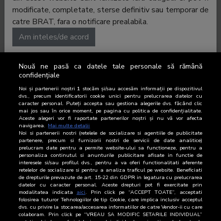
modificate, completate, sterse definitiv sau temporar de
catre BRAT, fara o notificare prealabila.
Am inteles/de acord
Nouă ne pasă ca datele tale personale să rămână
confidențiale
No data to display
Noi și partenerii noștri
1
stocăm și/sau accesăm informații pe dispozitivul
dvs., precum identificatorii cookie unici pentru prelucrarea datelor cu
caracter personal. Puteți accepta sau gestiona alegerile dvs. făcând clic
mai jos sau în orice moment, pe pagina cu politica de confidențialitate.
Aceste alegeri vor fi raportate partenerilor noștri și nu vă vor afecta
navigarea.
Mai multe detalii
Noi si partenerii nostri (retelele de socializare si agentiile de publicitate
partenere, precum si furnizorii nostri de servicii de date analitice)
prelucram date pentru a permite website-ului sa functioneze, pentru a
personaliza continutul si anunturile publicitare afisate in functie de
Afișări
Vizite
Clienți unici
interesele si/sau profilul dvs., pentru a va oferi functionalitati aferente
retelelor de socializare si pentru a analiza traficul pe website. Beneficiati
de drepturile prevazute de art. 15-22 din GDPR in legatura cu prelucrarea
datelor cu caracter personal. Aceste drepturi pot fi exercitate prin
CLIENȚI UNICI
DOWNLOAD
modalitatea indicata
aici
. Prin click pe “ACCEPT TOATE”, acceptati
folosirea tuturor Tehnologiilor de tip Cookie, care implica inclusiv acceptul
dvs. cu privire la stocarea/accesarea informatiilor de catre Vendor-ii cu care
Perioada
Clienți unici
colaboram. Prin click pe “VREAU SA MODIFIC SETARILE INDIVIDUAL”