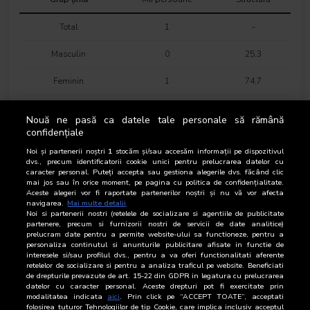
Total
1
-
Masculin
0
25,3
Feminin
1
74,7
16-18 ani
0
2,2
Nouă ne pasă ca datele tale personale să rămână
confidențiale
19-24 ani
0
4,2
Noi și partenerii noștri
1
stocăm și/sau accesăm informații pe dispozitivul
25-34 ani
0
11,7
dvs., precum identificatorii cookie unici pentru prelucrarea datelor cu
caracter personal. Puteți accepta sau gestiona alegerile dvs. făcând clic
mai jos sau în orice moment, pe pagina cu politica de confidențialitate.
35-44 ani
0
13,7
Aceste alegeri vor fi raportate partenerilor noștri și nu vă vor afecta
navigarea.
Mai multe detalii
Noi si partenerii nostri (retelele de socializare si agentiile de publicitate
45-54 ani
0
18,2
partenere, precum si furnizorii nostri de servicii de date analitice)
prelucram date pentru a permite website-ului sa functioneze, pentru a
55-64 ani
0
23,7
personaliza continutul si anunturile publicitare afisate in functie de
interesele si/sau profilul dvs., pentru a va oferi functionalitati aferente
retelelor de socializare si pentru a analiza traficul pe website. Beneficiati
65-74 ani
0
26,4
de drepturile prevazute de art. 15-22 din GDPR in legatura cu prelucrarea
datelor cu caracter personal. Aceste drepturi pot fi exercitate prin
Categoria AB
0
37,1
modalitatea indicata
aici
. Prin click pe “ACCEPT TOATE”, acceptati
folosirea tuturor Tehnologiilor de tip Cookie, care implica inclusiv acceptul