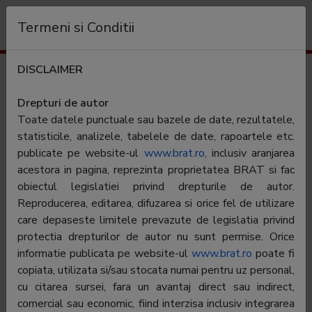
Organizație
Termeni si Conditii
DISCLAIMER
Profil audiență
infoactual.ro
Drepturi de autor
Toate datele punctuale sau bazele de date, rezultatele,
Categorie:
Stiri generale
statisticile, analizele, tabelele de date, rapoartele etc.
publicate pe website-ul
www.brat.ro
, inclusiv aranjarea
acestora in pagina, reprezinta proprietatea BRAT si fac
Editor:
Editura Evenimentul si Capital SRL
obiectul legislatiei privind drepturile de autor.
Contractor SATI:
Editura Evenimentul si Capital SRL
Reproducerea, editarea, difuzarea si orice fel de utilizare
care depaseste limitele prevazute de legislatia privind
Director general:
Virgil Munteanu
protectia drepturilor de autor nu sunt permise. Orice
Reprezentant
Virgil Munteanu
informatie publicata pe website-ul
www.brat.ro
poate fi
BRAT:
copiata, utilizata si/sau stocata numai pentru uz personal,
cu citarea sursei, fara un avantaj direct sau indirect,
Adresa
Bucuresti, Str. Ceasornicului Nr.3-7, etaj 4,
comercial sau economic, fiind interzisa inclusiv integrarea
apartament 13, Sector 1