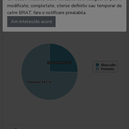
modificate, completate, sterse definitiv sau temporar de
catre BRAT, fara o notificare prealabila.
Gen
Am inteles/de acord
Masculin
Masculin
25.3 %
25.3 %
Masculin
Feminin
Feminin
Feminin
74.7 %
74.7 %