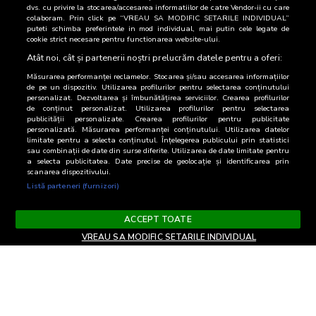
dvs. cu privire la stocarea/accesarea informatiilor de catre Vendor-ii cu care
Categoria C
0
26,2
colaboram. Prin click pe “VREAU SA MODIFIC SETARILE INDIVIDUAL”
puteti schimba preferintele in mod individual, mai putin cele legate de
cookie strict necesare pentru functionarea website-ului.
Categoria DE
0
36,7
Atât noi, cât și partenerii noștri prelucrăm datele pentru a oferi:
Măsurarea performanței reclamelor. Stocarea și/sau accesarea informațiilor
de pe un dispozitiv. Utilizarea profilurilor pentru selectarea conținutului
personalizat. Dezvoltarea și îmbunătățirea serviciilor. Crearea profilurilor
de conținut personalizat. Utilizarea profilurilor pentru selectarea
publicității personalizate. Crearea profilurilor pentru publicitate
personalizată. Măsurarea performanței conținutului. Utilizarea datelor
limitate pentru a selecta conținutul. Înțelegerea publicului prin statistici
sau combinații de date din surse diferite. Utilizarea de date limitate pentru
a selecta publicitatea. Date precise de geolocație și identificarea prin
scanarea dispozitivului.
Listă parteneri (furnizori)
ACCEPT TOATE
VREAU SA MODIFIC SETARILE INDIVIDUAL