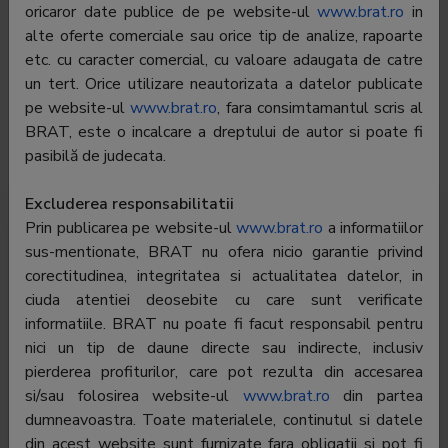
oricaror date publice de pe website-ul
www.brat.ro
in
Telefon:
021-527.11.11;021-527.11.12
alte oferte comerciale sau orice tip de analize, rapoarte
etc. cu caracter comercial, cu valoare adaugata de catre
E-mail:
virgil.munteanu@evzgroup.ro
un tert. Orice utilizare neautorizata a datelor publicate
Regie publicitate:
Internet Corp SRL
pe website-ul
www.brat.ro
, fara consimtamantul scris al
BRAT, este o incalcare a dreptului de autor si poate fi
Departament
-
pasibilă de judecata.
publicitate:
Excluderea responsabilitatii
Prin publicarea pe website-ul
Trafic România
Trafic global
www.brat.ro
Audiență
a informatiilor
sus-mentionate, BRAT nu ofera nicio garantie privind
Profil audiență
corectitudinea, integritatea si actualitatea datelor, in
ciuda atentiei deosebite cu care sunt verificate
informatiile. BRAT nu poate fi facut responsabil pentru
nici un tip de daune directe sau indirecte, inclusiv
pierderea profiturilor, care pot rezulta din accesarea
si/sau folosirea website-ul
www.brat.ro
din partea
dumneavoastra. Toate materialele, continutul si datele
din acest website sunt furnizate fara obligatii si pot fi