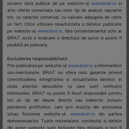
oricaror date publice de pe website-ul
www.brat.ro
in
Telefon:
-
alte oferte comerciale sau orice tip de analize, rapoarte
etc. cu caracter comercial, cu valoare adaugata de catre
E-mail:
redactie@defapt.ro;catalin.prisacariu@gmail.com
un tert. Orice utilizare neautorizata a datelor publicate
Regie
ARBOmedia SRL
pe website-ul
www.brat.ro
, fara consimtamantul scris al
publicitate:
BRAT, este o incalcare a dreptului de autor si poate fi
pasibilă de judecata.
Departament
-
publicitate:
Excluderea responsabilitatii
Prin publicarea pe website-ul
www.brat.ro
a informatiilor
Trafic România
Trafic global
Audiență
sus-mentionate, BRAT nu ofera nicio garantie privind
corectitudinea, integritatea si actualitatea datelor, in
Profil audiență
ciuda atentiei deosebite cu care sunt verificate
informatiile. BRAT nu poate fi facut responsabil pentru
nici un tip de daune directe sau indirecte, inclusiv
Pentru a vedea toate datele trebuie să fiți
autentificat
pierderea profiturilor, care pot rezulta din accesarea
si/sau folosirea website-ul
www.brat.ro
din partea
dumneavoastra. Toate materialele, continutul si datele
din acest website sunt furnizate fara obligatii si pot fi