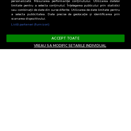
personalizată. Măsurarea performanței conținutului. Utilizarea datelor
limitate pentru a selecta conținutul. Înțelegerea publicului prin statistici
sau combinații de date din surse diferite. Utilizarea de date limitate pentru
a selecta publicitatea. Date precise de geolocație și identificarea prin
scanarea dispozitivului.
Listă parteneri (furnizori)
ACCEPT TOATE
VREAU SA MODIFIC SETARILE INDIVIDUAL
Termeni si Conditii
Confidentialitate si cookies
Contact
Informare GDPR
Modifica setari
EN
confidentialitate
Copyright© 2026
Biroul Român de Audit Transmedia
Toate drepturile rezervate