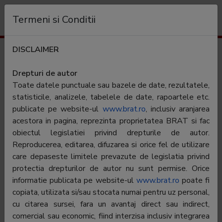
Organizație
Termeni si Conditii
DISCLAIMER
Rezultate trafic
defapt.ro
Drepturi de autor
Toate datele punctuale sau bazele de date, rezultatele,
Categorie:
Stiri generale
statisticile, analizele, tabelele de date, rapoartele etc.
publicate pe website-ul
www.brat.ro
, inclusiv aranjarea
acestora in pagina, reprezinta proprietatea BRAT si fac
Contractor
X si Zero Media SRL
SATI:
obiectul legislatiei privind drepturile de autor.
Reproducerea, editarea, difuzarea si orice fel de utilizare
Director
Catalin Prisacariu
care depaseste limitele prevazute de legislatia privind
general:
protectia drepturilor de autor nu sunt permise. Orice
Reprezentant
Catalin Prisacariu
informatie publicata pe website-ul
www.brat.ro
poate fi
BRAT:
copiata, utilizata si/sau stocata numai pentru uz personal,
cu citarea sursei, fara un avantaj direct sau indirect,
Adresa
Bucuresti, Str. Argentina, nr. 25, parter, București,
sector 1
comercial sau economic, fiind interzisa inclusiv integrarea