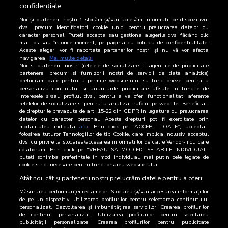
confidențiale
15 Iulie 2026
8.777
Noi și partenerii noștri
1
stocăm și/sau accesăm informații pe dispozitivul
14 Iulie 2026
6.897
dvs., precum identificatorii cookie unici pentru prelucrarea datelor cu
caracter personal. Puteți accepta sau gestiona alegerile dvs. făcând clic
mai jos sau în orice moment, pe pagina cu politica de confidențialitate.
13 Iulie 2026
9.473
Aceste alegeri vor fi raportate partenerilor noștri și nu vă vor afecta
navigarea.
Mai multe detalii
Noi si partenerii nostri (retelele de socializare si agentiile de publicitate
12 Iulie 2026
2.261
partenere, precum si furnizorii nostri de servicii de date analitice)
prelucram date pentru a permite website-ului sa functioneze, pentru a
11 Iulie 2026
3.607
personaliza continutul si anunturile publicitare afisate in functie de
interesele si/sau profilul dvs., pentru a va oferi functionalitati aferente
retelelor de socializare si pentru a analiza traficul pe website. Beneficiati
10 Iulie 2026
4.158
de drepturile prevazute de art. 15-22 din GDPR in legatura cu prelucrarea
datelor cu caracter personal. Aceste drepturi pot fi exercitate prin
9 Iulie 2026
3.798
modalitatea indicata
aici
. Prin click pe “ACCEPT TOATE”, acceptati
folosirea tuturor Tehnologiilor de tip Cookie, care implica inclusiv acceptul
dvs. cu privire la stocarea/accesarea informatiilor de catre Vendor-ii cu care
8 Iulie 2026
4.462
colaboram. Prin click pe “VREAU SA MODIFIC SETARILE INDIVIDUAL”
puteti schimba preferintele in mod individual, mai putin cele legate de
cookie strict necesare pentru functionarea website-ului.
7 Iulie 2026
3.211
Atât noi, cât și partenerii noștri prelucrăm datele pentru a oferi:
Măsurarea performanței reclamelor. Stocarea și/sau accesarea informațiilor
de pe un dispozitiv. Utilizarea profilurilor pentru selectarea conținutului
personalizat. Dezvoltarea și îmbunătățirea serviciilor. Crearea profilurilor
de conținut personalizat. Utilizarea profilurilor pentru selectarea
publicității personalizate. Crearea profilurilor pentru publicitate