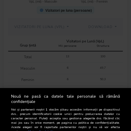
VpL (mii) - Masculin
VpL (mii) - Feminin
Vizitatori pe luna (persoane)
VIZITATORI PE LUNA (VPL)
DOWNLOAD
Vizitatori pe Lună (VpL)
Grup țintă
Mii persoane
Structura
13
100
Total
6
49,7
Masculin
6
50,3
Feminin
-
0,9
16-18 ani
Nouă ne pasă ca datele tale personale să rămână
confidențiale
-
1,2
19-24 ani
Noi și partenerii noștri
1
stocăm și/sau accesăm informații pe dispozitivul
-
2
25-34 ani
dvs., precum identificatorii cookie unici pentru prelucrarea datelor cu
caracter personal. Puteți accepta sau gestiona alegerile dvs. făcând clic
mai jos sau în orice moment, pe pagina cu politica de confidențialitate.
1
7,1
35-44 ani
Aceste alegeri vor fi raportate partenerilor noștri și nu vă vor afecta