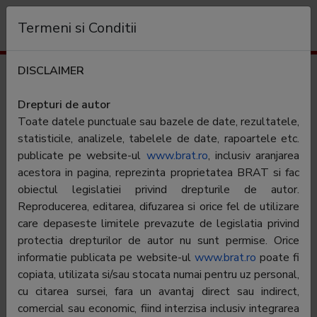
Organizație
Termeni si Conditii
DISCLAIMER
Audiență
defapt.ro
Drepturi de autor
Toate datele punctuale sau bazele de date, rezultatele,
Categorie:
Stiri generale
statisticile, analizele, tabelele de date, rapoartele etc.
publicate pe website-ul
www.brat.ro
, inclusiv aranjarea
acestora in pagina, reprezinta proprietatea BRAT si fac
Contractor
X si Zero Media SRL
SATI:
obiectul legislatiei privind drepturile de autor.
Reproducerea, editarea, difuzarea si orice fel de utilizare
Director
Catalin Prisacariu
care depaseste limitele prevazute de legislatia privind
general:
protectia drepturilor de autor nu sunt permise. Orice
Reprezentant
Catalin Prisacariu
informatie publicata pe website-ul
www.brat.ro
poate fi
BRAT:
copiata, utilizata si/sau stocata numai pentru uz personal,
cu citarea sursei, fara un avantaj direct sau indirect,
Adresa
Bucuresti, Str. Argentina, nr. 25, parter, București,
sector 1
comercial sau economic, fiind interzisa inclusiv integrarea