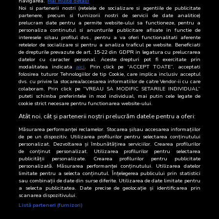
navigarea.
Mai multe detalii
Noi si partenerii nostri (retelele de socializare si agentiile de publicitate
5
37,6
45-54 ani
partenere, precum si furnizorii nostri de servicii de date analitice)
prelucram date pentru a permite website-ului sa functioneze, pentru a
2
12
55-64 ani
personaliza continutul si anunturile publicitare afisate in functie de
interesele si/sau profilul dvs., pentru a va oferi functionalitati aferente
retelelor de socializare si pentru a analiza traficul pe website. Beneficiati
5
39,2
65-74 ani
de drepturile prevazute de art. 15-22 din GDPR in legatura cu prelucrarea
datelor cu caracter personal. Aceste drepturi pot fi exercitate prin
8
62,8
Categoria AB
modalitatea indicata
aici
. Prin click pe “ACCEPT TOATE”, acceptati
folosirea tuturor Tehnologiilor de tip Cookie, care implica inclusiv acceptul
dvs. cu privire la stocarea/accesarea informatiilor de catre Vendor-ii cu care
4
31,4
Categoria C
colaboram. Prin click pe “VREAU SA MODIFIC SETARILE INDIVIDUAL”
puteti schimba preferintele in mod individual, mai putin cele legate de
cookie strict necesare pentru functionarea website-ului.
1
5,8
Categoria DE
Atât noi, cât și partenerii noștri prelucrăm datele pentru a oferi:
Măsurarea performanței reclamelor. Stocarea și/sau accesarea informațiilor
de pe un dispozitiv. Utilizarea profilurilor pentru selectarea conținutului
personalizat. Dezvoltarea și îmbunătățirea serviciilor. Crearea profilurilor
de conținut personalizat. Utilizarea profilurilor pentru selectarea
publicității personalizate. Crearea profilurilor pentru publicitate
personalizată. Măsurarea performanței conținutului. Utilizarea datelor
limitate pentru a selecta conținutul. Înțelegerea publicului prin statistici
sau combinații de date din surse diferite. Utilizarea de date limitate pentru
a selecta publicitatea. Date precise de geolocație și identificarea prin
scanarea dispozitivului.
Listă parteneri (furnizori)