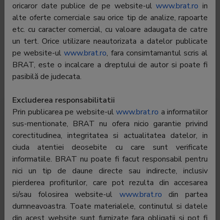
oricaror date publice de pe website-ul
www.brat.ro
in
Telefon:
-
alte oferte comerciale sau orice tip de analize, rapoarte
etc. cu caracter comercial, cu valoare adaugata de catre
E-mail:
redactie@defapt.ro;catalin.prisacariu@gmail.com
un tert. Orice utilizare neautorizata a datelor publicate
Regie
ARBOmedia SRL
pe website-ul
www.brat.ro
, fara consimtamantul scris al
publicitate:
BRAT, este o incalcare a dreptului de autor si poate fi
pasibilă de judecata.
Departament
-
publicitate:
Excluderea responsabilitatii
Prin publicarea pe website-ul
www.brat.ro
a informatiilor
Trafic România
Trafic global
Audiență
sus-mentionate, BRAT nu ofera nicio garantie privind
corectitudinea, integritatea si actualitatea datelor, in
Profil audiență
ciuda atentiei deosebite cu care sunt verificate
informatiile. BRAT nu poate fi facut responsabil pentru
nici un tip de daune directe sau indirecte, inclusiv
pierderea profiturilor, care pot rezulta din accesarea
si/sau folosirea website-ul
www.brat.ro
din partea
dumneavoastra. Toate materialele, continutul si datele
din acest website sunt furnizate fara obligatii si pot fi