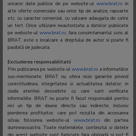
oricaror date publice de pe website-ul
www.brat.ro
in
alte oferte comerciale sau orice tip de analize, rapoarte
Director General:
Constantin Sandu/Cristian Stancu
etc. cu caracter comercial, cu valoare adaugata de catre
un tert. Orice utilizare neautorizata a datelor publicate
Departament Difuzare
pe website-ul
www.brat.ro
, fara consimtamantul scris al
Director:
Dana Zamfir
BRAT, este o incalcare a dreptului de autor si poate fi
Telefon:
0372-130.133
pasibilă de judecata.
E-mail:
dana.zamfir@adevarulholding.ro
Excluderea responsabilitatii
Departament Publicitate Online
Prin publicarea pe website-ul
www.brat.ro
a informatiilor
Director:
Denisa Popsor
sus-mentionate, BRAT nu ofera nicio garantie privind
Telefon:
0372-130.241
corectitudinea, integritatea si actualitatea datelor, in
E-mail:
denisa.popsor@adevarulholding.ro
ciuda atentiei deosebite cu care sunt verificate
informatiile. BRAT nu poate fi facut responsabil pentru
Departament Publicitate Print
nici un tip de daune directe sau indirecte, inclusiv
Director:
Dana Butnaru
pierderea profiturilor, care pot rezulta din accesarea
si/sau folosirea website-ul
www.brat.ro
din partea
Telefon:
0372-130.100
dumneavoastra. Toate materialele, continutul si datele
E-mail:
dana.butnaru@adevarulholding.ro
din acest website sunt furnizate fara obligatii si pot fi