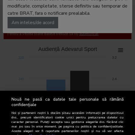
modificate, completate, sterse definitiv sau temporar de
catre BRAT, fara o notificare prealabila.
Cifre de difuzare
Audiență
Am inteles/de acord
Pentru a vedea toate datele trebuie să fiți
autentificat
Audiență Adevarul Sport
320
3.2
240
2.4
CpA (mii)
CpA (%)
Nouă ne pasă ca datele tale personale să rămână
160
1.6
confidențiale
Noi și partenerii noștri
1
stocăm și/sau accesăm informații pe dispozitivul
dvs., precum identificatorii cookie unici pentru prelucrarea datelor cu
80
0.8
caracter personal. Puteți accepta sau gestiona alegerile dvs. făcând clic
mai jos sau în orice moment, pe pagina cu politica de confidențialitate.
Aceste alegeri vor fi raportate partenerilor noștri și nu vă vor afecta