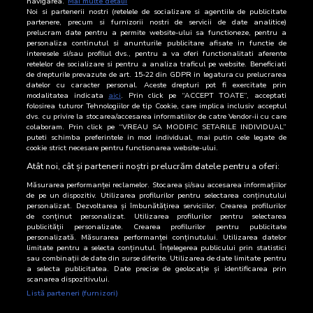
navigarea.
Mai multe detalii
Noi si partenerii nostri (retelele de socializare si agentiile de publicitate
0
0
partenere, precum si furnizorii nostri de servicii de date analitice)
2011
prelucram date pentru a permite website-ului sa functioneze, pentru a
personaliza continutul si anunturile publicitare afisate in functie de
CpA (mii)
CpA (%)
interesele si/sau profilul dvs., pentru a va oferi functionalitati aferente
retelelor de socializare si pentru a analiza traficul pe website. Beneficiati
de drepturile prevazute de art. 15-22 din GDPR in legatura cu prelucrarea
datelor cu caracter personal. Aceste drepturi pot fi exercitate prin
CPA
modalitatea indicata
aici
. Prin click pe “ACCEPT TOATE”, acceptati
folosirea tuturor Tehnologiilor de tip Cookie, care implica inclusiv acceptul
dvs. cu privire la stocarea/accesarea informatiilor de catre Vendor-ii cu care
Livrare
CpA
colaboram. Prin click pe “VREAU SA MODIFIC SETARILE INDIVIDUAL”
puteti schimba preferintele in mod individual, mai putin cele legate de
cookie strict necesare pentru functionarea website-ului.
SNA FOCUS Ian10-Ian11
237
Atât noi, cât și partenerii noștri prelucrăm datele pentru a oferi:
Măsurarea performanței reclamelor. Stocarea și/sau accesarea informațiilor
de pe un dispozitiv. Utilizarea profilurilor pentru selectarea conținutului
personalizat. Dezvoltarea și îmbunătățirea serviciilor. Crearea profilurilor
de conținut personalizat. Utilizarea profilurilor pentru selectarea
publicității personalizate. Crearea profilurilor pentru publicitate
personalizată. Măsurarea performanței conținutului. Utilizarea datelor
limitate pentru a selecta conținutul. Înțelegerea publicului prin statistici
sau combinații de date din surse diferite. Utilizarea de date limitate pentru
a selecta publicitatea. Date precise de geolocație și identificarea prin
scanarea dispozitivului.
Listă parteneri (furnizori)