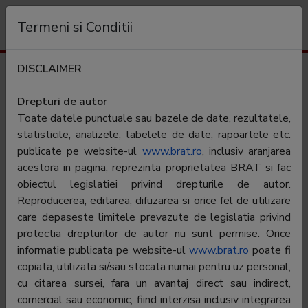
Organizație
Termeni si Conditii
DISCLAIMER
Audiență
Adevarul Sport
Drepturi de autor
Toate datele punctuale sau bazele de date, rezultatele,
statisticile, analizele, tabelele de date, rapoartele etc.
publicate pe website-ul
www.brat.ro
, inclusiv aranjarea
acestora in pagina, reprezinta proprietatea BRAT si fac
obiectul legislatiei privind drepturile de autor.
Numele editorului:
Reproducerea, editarea, difuzarea si orice fel de utilizare
Adevarul Holding SRL
care depaseste limitele prevazute de legislatia privind
Periodicitate:
protectia drepturilor de autor nu sunt permise. Orice
informatie publicata pe website-ul
www.brat.ro
poate fi
Categorie:
copiata, utilizata si/sau stocata numai pentru uz personal,
Aria de difuzare:
National
cu citarea sursei, fara un avantaj direct sau indirect,
comercial sau economic, fiind interzisa inclusiv integrarea
Tip:
Gratuita