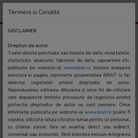
Organization
Termeni si Conditii
DISCLAIMER
Audience
Adevarul Sport
Drepturi de autor
Toate datele punctuale sau bazele de date, rezultatele,
statisticile, analizele, tabelele de date, rapoartele etc.
publicate pe website-ul
www.brat.ro
, inclusiv aranjarea
acestora in pagina, reprezinta proprietatea BRAT si fac
obiectul legislatiei privind drepturile de autor.
Numele editorului:
Reproducerea, editarea, difuzarea si orice fel de utilizare
Adevarul Holding SRL
care depaseste limitele prevazute de legislatia privind
Periodicitate:
protectia drepturilor de autor nu sunt permise. Orice
informatie publicata pe website-ul
www.brat.ro
poate fi
Category:
copiata, utilizata si/sau stocata numai pentru uz personal,
Aria de difuzare:
National
cu citarea sursei, fara un avantaj direct sau indirect,
comercial sau economic, fiind interzisa inclusiv integrarea
Tip:
Gratuita