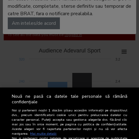
modificate, completate, sterse definitiv sau temporar de
catre BRAT, fara o notificare prealabila.
Cifre de difuzare
Audience
Am inteles/de acord
To see all the data you must be
logged in
Audience Adevarul Sport
320
3.2
240
2.4
Nouă ne pasă ca datele tale personale să rămână
CpA (mii)
CpA (%)
confidențiale
160
1.6
Noi și partenerii noștri
1
stocăm și/sau accesăm informații pe dispozitivul
dvs., precum identificatorii cookie unici pentru prelucrarea datelor cu
caracter personal. Puteți accepta sau gestiona alegerile dvs. făcând clic
mai jos sau în orice moment, pe pagina cu politica de confidențialitate.
80
0.8
Aceste alegeri vor fi raportate partenerilor noștri și nu vă vor afecta
navigarea.
Mai multe detalii
Noi si partenerii nostri (retelele de socializare si agentiile de publicitate