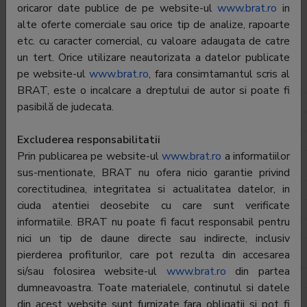
oricaror date publice de pe website-ul
www.brat.ro
in
Tip:
alte oferte comerciale sau orice tip de analize, rapoarte
Gratuita
etc. cu caracter comercial, cu valoare adaugata de catre
Director General:
Constantin Sandu/Cristian Stancu
un tert. Orice utilizare neautorizata a datelor publicate
pe website-ul
www.brat.ro
, fara consimtamantul scris al
Departament Difuzare
BRAT, este o incalcare a dreptului de autor si poate fi
Director:
Dana Zamfir
pasibilă de judecata.
Telefon:
0372-130.133
Excluderea responsabilitatii
E-mail:
dana.zamfir@adevarulholding.ro
Prin publicarea pe website-ul
www.brat.ro
a informatiilor
Departament Publicitate Online
sus-mentionate, BRAT nu ofera nicio garantie privind
corectitudinea, integritatea si actualitatea datelor, in
Director:
Denisa Popsor
ciuda atentiei deosebite cu care sunt verificate
Telefon:
0372-130.241
informatiile. BRAT nu poate fi facut responsabil pentru
E-mail:
denisa.popsor@adevarulholding.ro
nici un tip de daune directe sau indirecte, inclusiv
pierderea profiturilor, care pot rezulta din accesarea
Departament Publicitate Print
si/sau folosirea website-ul
www.brat.ro
din partea
Director:
Dana Butnaru
dumneavoastra. Toate materialele, continutul si datele
Telefon:
0372-130.100
din acest website sunt furnizate fara obligatii si pot fi