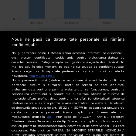
0
Ianuarie
Februarie
Martie
Tiraj mediu lunar per aparitie
Nouă ne pasă ca datele tale personale să rămână
confidențiale
TIRAJ BRUT
Noi și partenerii noștri
1
stocăm și/sau accesăm informații pe dispozitivul
dvs., precum identificatorii cookie unici pentru prelucrarea datelor cu
caracter personal. Puteți accepta sau gestiona alegerile dvs. făcând clic
Ianuarie - Martie 2011
mai jos sau în orice moment, pe pagina cu politica de confidențialitate.
Aceste alegeri vor fi raportate partenerilor noștri și nu vă vor afecta
navigarea.
Mai multe detalii
Perioada de Audit
Nr.
Tiraj
Media lunară
Noi si partenerii nostri (retelele de socializare si agentiile de publicitate
Apariții
Brut
Tiraj brut pe apariție
partenere, precum si furnizorii nostri de servicii de date analitice)
prelucram date pentru a permite website-ului sa functioneze, pentru a
Ianuarie
21
126.000
6.000,0
personaliza continutul si anunturile publicitare afisate in functie de
interesele si/sau profilul dvs., pentru a va oferi functionalitati aferente
retelelor de socializare si pentru a analiza traficul pe website. Beneficiati
Februarie
20
120.000
6.000,0
de drepturile prevazute de art. 15-22 din GDPR in legatura cu prelucrarea
datelor cu caracter personal. Aceste drepturi pot fi exercitate prin
modalitatea indicata
aici
. Prin click pe “ACCEPT TOATE”, acceptati
Martie
23
138.000
6.000,0
folosirea tuturor Tehnologiilor de tip Cookie, care implica inclusiv acceptul
dvs. cu privire la stocarea/accesarea informatiilor de catre Vendor-ii cu care
Total
64
384.000
colaboram. Prin click pe “VREAU SA MODIFIC SETARILE INDIVIDUAL”
puteti schimba preferintele in mod individual, mai putin cele legate de