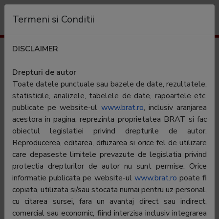
Organizație
Termeni si Conditii
DISCLAIMER
Cifre de difuzare
Adevarul de Seara - Deva-Hunedoara
Drepturi de autor
Toate datele punctuale sau bazele de date, rezultatele,
statisticile, analizele, tabelele de date, rapoartele etc.
publicate pe website-ul
www.brat.ro
, inclusiv aranjarea
acestora in pagina, reprezinta proprietatea BRAT si fac
obiectul legislatiei privind drepturile de autor.
Numele
Reproducerea, editarea, difuzarea si orice fel de utilizare
Adevarul Holding SRL
editorului:
care depaseste limitele prevazute de legislatia privind
protectia drepturilor de autor nu sunt permise. Orice
Periodicitate:
Cotidian
informatie publicata pe website-ul
www.brat.ro
poate fi
Categorie:
copiata, utilizata si/sau stocata numai pentru uz personal,
Cotidian sau saptamanal generalist, local sau
regional
cu citarea sursei, fara un avantaj direct sau indirect,
comercial sau economic, fiind interzisa inclusiv integrarea
Aria de difuzare:
Local