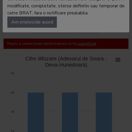
E-mail:
dana.butnaru@adevarulholding.ro
modificate, completate, sterse definitiv sau temporar de
catre BRAT, fara o notificare prealabila.
Am inteles/de acord
Cifre de difuzare
Audiență
Pentru a vedea toate datele trebuie să fiți
autentificat
Cifre difuzare (Adevarul de Seara -
Deva-Hunedoara)
8k
6k
4k
2k