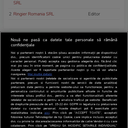
SRL
2
Ringier Romania SRL
Editor
Nouă ne pasă ca datele tale personale să rămână
confidențiale
Noi și partenerii noștri
1
stocăm și/sau accesăm informații pe dispozitivul
dvs., precum identificatorii cookie unici pentru prelucrarea datelor cu
caracter personal. Puteți accepta sau gestiona alegerile dvs. făcând clic
mai jos sau în orice moment, pe pagina cu politica de confidențialitate.
Aceste alegeri vor fi raportate partenerilor noștri și nu vă vor afecta
navigarea.
Mai multe detalii
Noi si partenerii nostri (retelele de socializare si agentiile de publicitate
partenere, precum si furnizorii nostri de servicii de date analitice)
prelucram date pentru a permite website-ului sa functioneze, pentru a
personaliza continutul si anunturile publicitare afisate in functie de
interesele si/sau profilul dvs., pentru a va oferi functionalitati aferente
retelelor de socializare si pentru a analiza traficul pe website. Beneficiati
de drepturile prevazute de art. 15-22 din GDPR in legatura cu prelucrarea
datelor cu caracter personal. Aceste drepturi pot fi exercitate prin
modalitatea indicata
aici
. Prin click pe “ACCEPT TOATE”, acceptati
folosirea tuturor Tehnologiilor de tip Cookie, care implica inclusiv acceptul
dvs. cu privire la stocarea/accesarea informatiilor de catre Vendor-ii cu care
colaboram. Prin click pe “VREAU SA MODIFIC SETARILE INDIVIDUAL”