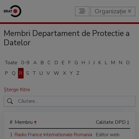
Organizație
Membri Departament de Protectie a
Datelor
Toate
0-9
A
B
C
D
E
F
G
H
I
J
K
L
M
N
O
P
Q
R
S
T
U
V
W
X
Y
Z
Șterge filtre
#
Membru
Calitate DPD
1
Radio France Internationale Romania
Editor web