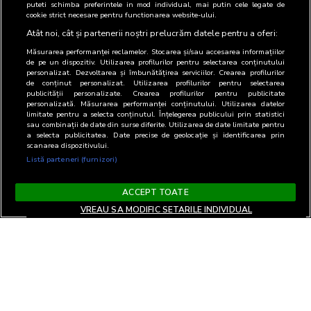
puteti schimba preferintele in mod individual, mai putin cele legate de
cookie strict necesare pentru functionarea website-ului.
Atât noi, cât și partenerii noștri prelucrăm datele pentru a oferi:
Măsurarea performanței reclamelor. Stocarea și/sau accesarea informațiilor
de pe un dispozitiv. Utilizarea profilurilor pentru selectarea conținutului
personalizat. Dezvoltarea și îmbunătățirea serviciilor. Crearea profilurilor
de conținut personalizat. Utilizarea profilurilor pentru selectarea
publicității personalizate. Crearea profilurilor pentru publicitate
personalizată. Măsurarea performanței conținutului. Utilizarea datelor
limitate pentru a selecta conținutul. Înțelegerea publicului prin statistici
sau combinații de date din surse diferite. Utilizarea de date limitate pentru
a selecta publicitatea. Date precise de geolocație și identificarea prin
scanarea dispozitivului.
Listă parteneri (furnizori)
ACCEPT TOATE
VREAU SA MODIFIC SETARILE INDIVIDUAL
Termeni si Conditii
Confidentialitate si cookies