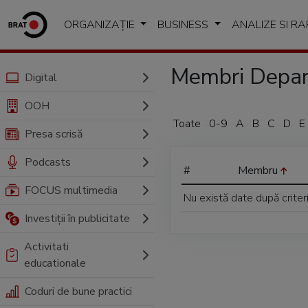
ORGANIZAȚIE
BUSINESS
ANALIZE SI R
Membri Depart
Digital
OOH
Toate
0-9
A
B
C
D
E
Presa scrisă
Podcasts
#
Membru
FOCUS multimedia
Nu există date după criter
Investiții în publicitate
Activitati
educationale
Coduri de bune practici