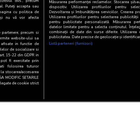
zitivul dvs., precum
Măsurarea performanței reclamelor. Stocarea și/sa
al. Puteți accepta sau
dispozitiv. Utilizarea profilurilor pentru selec
pagina cu politica de
Dezvoltarea și îmbunătățirea serviciilor. Crearea pr
Utilizarea profilurilor pentru selectarea publicității
i și nu vă vor afecta
pentru publicitate personalizată. Măsurarea perf
datelor limitate pentru a selecta conținutul. Înțele
combinații de date din surse diferite. Utilizarea
te partenere, precum si
publicitatea. Date precise de geolocație și identifica
ermite website-ului sa
Listă parteneri (furnizori)
 afisate in functie de
elelor de socializare si
 art. 15-22 din GDPR in
pot fi exercitate prin
i folosirea tuturor
e la stocarea/accesarea
AU SA MODIFIC SETARILE
legate de cookie strict
Copyright© 20
entialitate si cookies