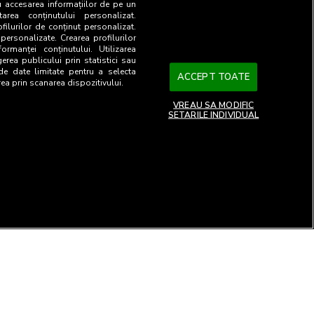
u accesarea informațiilor de pe un
tarea conținutului personalizat.
ofilurilor de conținut personalizat.
 personalizate. Crearea profilurilor
ormanței conținutului. Utilizarea
gerea publicului prin statistici sau
 de date limitate pentru a selecta
ACCEPT TOATE
rea prin scanarea dispozitivului.
VREAU SA MODIFIC
SETARILE INDIVIDUAL
26