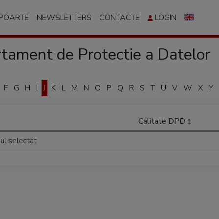
APOARTE
NEWSLETTERS
CONTACTE
LOGIN
ament de Protectie a Datelor
F
G
H
I
J
K
L
M
N
O
P
Q
R
S
T
U
V
W
X
Y
Calitate DPD
iul selectat