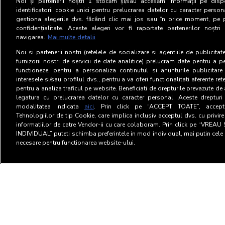
Noi și partenerii noștri
1
stocăm și/sau accesăm informații pe dispo
identificatorii cookie unici pentru prelucrarea datelor cu caracter person
gestiona alegerile dvs. făcând clic mai jos sau în orice moment, pe 
confidențialitate. Aceste alegeri vor fi raportate partenerilor noștr
navigarea.
Mai multe detalii
Noi si partenerii nostri (retelele de socializare si agentiile de publicita
furnizorii nostri de servicii de date analitice) prelucram date pentru a p
functioneze, pentru a personaliza continutul si anunturile publicitare
interesele si/sau profilul dvs., pentru a va oferi functionalitati aferente ret
pentru a analiza traficul pe website. Beneficiati de drepturile prevazute de
legatura cu prelucrarea datelor cu caracter personal. Aceste drepturi 
modalitatea indicata
aici
. Prin click pe “ACCEPT TOATE”, acceptat
Tehnologiilor de tip Cookie, care implica inclusiv acceptul dvs. cu privir
informatiilor de catre Vendor-ii cu care colaboram. Prin click pe “VRE
INDIVIDUAL” puteti schimba preferintele in mod individual, mai putin cele 
necesare pentru functionarea website-ului.
Termeni si Conditii
Confid