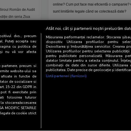
online? Cum pot face mai eficientă o campanie?
 Biroul Român de Audit
sunt limitările legale când se colectează date?
iție din seria Ziua
rtanța datelor în
Întrebări care își vor căuta răspunsurile la
Ziua
Atât noi, cât și partenerii noștri prelucrăm dat
Cercetării Media
, pe 10 octombrie, într-un even
zitivul dvs., precum
Măsurarea performanței reclamelor. Stocarea și/sa
organizat de
BRAT - Biroul Român de Audit
al. Puteți accepta sau
dispozitiv. Utilizarea profilurilor pentru selec
Transmedia
.
pagina cu politica de
Dezvoltarea și îmbunătățirea serviciilor. Crearea pr
Utilizarea profilurilor pentru selectarea publicității
i și nu vă vor afecta
pentru publicitate personalizată. Măsurarea perf
Mai mult
datelor limitate pentru a selecta conținutul. Înțele
combinații de date din surse diferite. Utilizarea
te partenere, precum si
publicitatea. Date precise de geolocație și identifica
ermite website-ului sa
Listă parteneri (furnizori)
 afisate in functie de
elelor de socializare si
1 - 6 (din 64)
 art. 15-22 din GDPR in
pot fi exercitate prin
i folosirea tuturor
e la stocarea/accesarea
AU SA MODIFIC SETARILE
legate de cookie strict