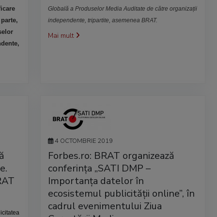
ficare
Globală a Produselor Media Auditate de către organizații
 parte,
independente, tripartite, asemenea BRAT.
selor
Mai mult
ndente,
4 OCTOMBRIE 2019
ă
Forbes.ro: BRAT organizează
e.
conferința „SATI DMP –
BRAT
Importanța datelor în
ecosistemul publicității online”, în
cadrul evenimentului Ziua
icitatea