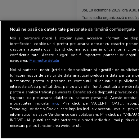
Joi, 10 octombrie 2019, ora 9.30,
Transmedia organizează o nouă ed
Cercetării Media: SATI DMP – Impo
Nouă ne pasă ca datele tale personale să rămână confidențiale
ecosistemul publicității online.
Noi și partenerii noștri
1
stocăm și/sau accesăm informații pe dispo
Mai mult
identificatorii cookie unici pentru prelucrarea datelor cu caracter person
gestiona alegerile dvs. făcând clic mai jos sau în orice moment, pe 
confidențialitate. Aceste alegeri vor fi raportate partenerilor noștr
navigarea.
Mai multe detalii
Noi si partenerii nostri (retelele de socializare si agentiile de publicita
furnizorii nostri de servicii de date analitice) prelucram date pentru a p
functioneze, pentru a personaliza continutul si anunturile publicitare
interesele si/sau profilul dvs., pentru a va oferi functionalitati aferente ret
pentru a analiza traficul pe website. Beneficiati de drepturile prevazute de
legatura cu prelucrarea datelor cu caracter personal. Aceste drepturi 
modalitatea indicata
aici
. Prin click pe “ACCEPT TOATE”, acceptat
Tehnologiilor de tip Cookie, care implica inclusiv acceptul dvs. cu privir
informatiilor de catre Vendor-ii cu care colaboram. Prin click pe “VRE
INDIVIDUAL” puteti schimba preferintele in mod individual, mai putin cele 
necesare pentru functionarea website-ului.