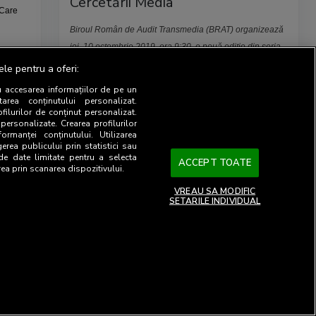
Cercetării Media
 Care
Biroul Român de Audit Transmedia (BRAT) organizează
joi, 10 octombrie 2019, ora 9:30, o nouă ediție din seria
Ziua Cercetării Media
: „
SATI DMP - Importanța datelor
ele pentru a oferi:
iment
în ecosistemul publicității online
”.
u accesarea informațiilor de pe un
tarea conținutului personalizat.
Mai mult
ofilurilor de conținut personalizat.
 personalizate. Crearea profilurilor
ormanței conținutului. Utilizarea
gerea publicului prin statistici sau
 de date limitate pentru a selecta
ACCEPT TOATE
rea prin scanarea dispozitivului.
VREAU SA MODIFIC
SETARILE INDIVIDUAL