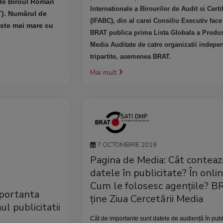
 de Biroul Român
Internationale a Birourilor de Audit si Certi
). Numărul de
(IFABC), din al carei Consiliu Executiv face
este mai mare cu
BRAT publica prima Lista Globala a Produ
Media Auditate de catre organizatii indepe
tripartite, asemenea BRAT.
Mai mult
7 OCTOMBRIE 2019
Pagina de Media: Cât conteaz
datele în publicitate? În onlin
Cum le folosesc agențiile? 
portanta
ține Ziua Cercetării Media
l publicitatii
Cât de importante sunt datele de audiență în publ