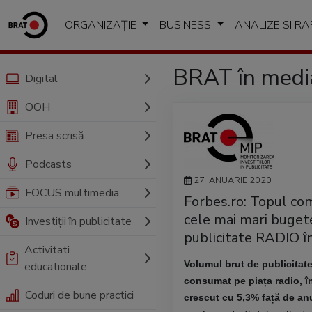
ORGANIZAȚIE
BUSINESS
ANALIZE SI R
BRAT în medi
Digital
OOH
Presa scrisă
Podcasts
27 IANUARIE 2020
FOCUS multimedia
Forbes.ro: Topul com
cele mai mari buget
Investiții în publicitate
publicitate RADIO î
Activitati
Volumul brut de publicitate
educationale
consumat pe piața radio, î
Coduri de bune practici
crescut cu 5,3% față de an