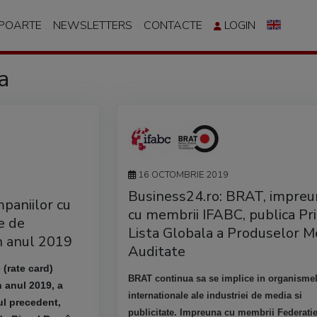
APOARTE
NEWSLETTERS
CONTACTE
LOGIN
a
16 OCTOMBRIE 2019
Business24.ro: BRAT, impreu
paniilor cu
cu membrii IFABC, publica Pr
e de
Lista Globala a Produselor M
n anul 2019
Auditate
 (rate card)
BRAT continua sa se implice in organisme
n anul 2019, a
internationale ale industriei de media si
ul precedent,
publicitate. Impreuna cu membrii Federatie