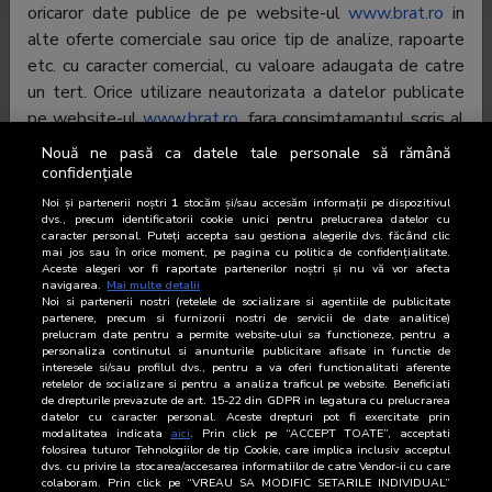
oricaror date publice de pe website-ul
www.brat.ro
in
alte oferte comerciale sau orice tip de analize, rapoarte
etc. cu caracter comercial, cu valoare adaugata de catre
un tert. Orice utilizare neautorizata a datelor publicate
pe website-ul
www.brat.ro
, fara consimtamantul scris al
BRAT, este o incalcare a dreptului de autor si poate fi
Nouă ne pasă ca datele tale personale să rămână
pasibilă de judecata.
confidențiale
Noi și partenerii noștri
1
stocăm și/sau accesăm informații pe dispozitivul
dvs., precum identificatorii cookie unici pentru prelucrarea datelor cu
Excluderea responsabilitatii
caracter personal. Puteți accepta sau gestiona alegerile dvs. făcând clic
Prin publicarea pe website-ul
www.brat.ro
a informatiilor
mai jos sau în orice moment, pe pagina cu politica de confidențialitate.
Aceste alegeri vor fi raportate partenerilor noștri și nu vă vor afecta
sus-mentionate, BRAT nu ofera nicio garantie privind
navigarea.
Mai multe detalii
corectitudinea, integritatea si actualitatea datelor, in
Noi si partenerii nostri (retelele de socializare si agentiile de publicitate
partenere, precum si furnizorii nostri de servicii de date analitice)
ciuda atentiei deosebite cu care sunt verificate
prelucram date pentru a permite website-ului sa functioneze, pentru a
personaliza continutul si anunturile publicitare afisate in functie de
informatiile. BRAT nu poate fi facut responsabil pentru
interesele si/sau profilul dvs., pentru a va oferi functionalitati aferente
nici un tip de daune directe sau indirecte, inclusiv
retelelor de socializare si pentru a analiza traficul pe website. Beneficiati
de drepturile prevazute de art. 15-22 din GDPR in legatura cu prelucrarea
pierderea profiturilor, care pot rezulta din accesarea
datelor cu caracter personal. Aceste drepturi pot fi exercitate prin
si/sau folosirea website-ul
www.brat.ro
din partea
modalitatea indicata
aici
. Prin click pe “ACCEPT TOATE”, acceptati
folosirea tuturor Tehnologiilor de tip Cookie, care implica inclusiv acceptul
dumneavoastra. Toate materialele, continutul si datele
dvs. cu privire la stocarea/accesarea informatiilor de catre Vendor-ii cu care
colaboram. Prin click pe “VREAU SA MODIFIC SETARILE INDIVIDUAL”
din acest website sunt furnizate fara obligatii si pot fi