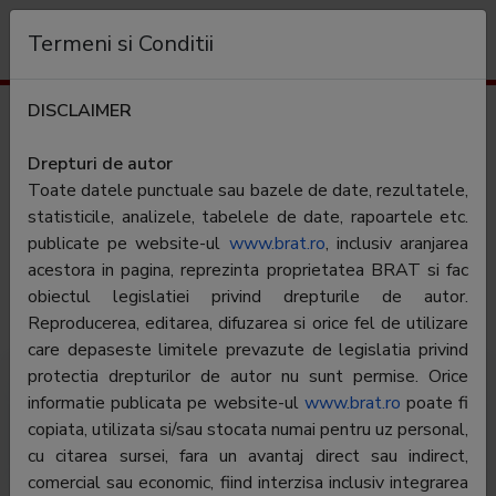
Organizație
Termeni si Conditii
DISCLAIMER
Publicații măsurate
Drepturi de autor
Toate
Toate datele punctuale sau bazele de date, rezultatele,
0-9
A
B
C
D
E
F
G
H
I
J
K
L
M
N
O
statisticile, analizele, tabelele de date, rapoartele etc.
P
Q
R
S
T
U
V
W
X
Y
Z
publicate pe website-ul
www.brat.ro
, inclusiv aranjarea
acestora in pagina, reprezinta proprietatea BRAT si fac
Șterge filtre
obiectul legislatiei privind drepturile de autor.
Reproducerea, editarea, difuzarea si orice fel de utilizare
care depaseste limitele prevazute de legislatia privind
protectia drepturilor de autor nu sunt permise. Orice
informatie publicata pe website-ul
www.brat.ro
poate fi
#
Membru
Editor
copiata, utilizata si/sau stocata numai pentru uz personal,
1
Kaufland
Kaufland Romania SCS
cu citarea sursei, fara un avantaj direct sau indirect,
comercial sau economic, fiind interzisa inclusiv integrarea