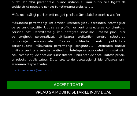
puteti schimba preferintele in mod individual, mai putin cele legate de
modificate, completate, sterse definitiv sau temporar de
cookie strict necesare pentru functionarea website-ului.
catre BRAT, fara o notificare prealabila.
Atât noi, cât și partenerii noștri prelucrăm datele pentru a oferi:
Am inteles/de acord
Măsurarea performanței reclamelor. Stocarea și/sau accesarea informațiilor
de pe un dispozitiv. Utilizarea profilurilor pentru selectarea conținutului
personalizat. Dezvoltarea și îmbunătățirea serviciilor. Crearea profilurilor
de conținut personalizat. Utilizarea profilurilor pentru selectarea
publicității personalizate. Crearea profilurilor pentru publicitate
personalizată. Măsurarea performanței conținutului. Utilizarea datelor
limitate pentru a selecta conținutul. Înțelegerea publicului prin statistici
sau combinații de date din surse diferite. Utilizarea de date limitate pentru
a selecta publicitatea. Date precise de geolocație și identificarea prin
scanarea dispozitivului.
Listă parteneri (furnizori)
ACCEPT TOATE
VREAU SA MODIFIC SETARILE INDIVIDUAL
Termeni si Conditii
Confidentialitate si cookies